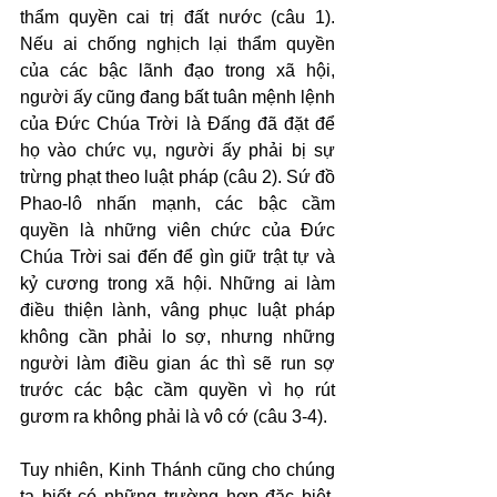
thẩm quyền cai trị đất nước (câu 1). 
Nếu ai chống nghịch lại thẩm quyền 
của các bậc lãnh đạo trong xã hội, 
người ấy cũng đang bất tuân mệnh lệnh 
của Đức Chúa Trời là Đấng đã đặt để 
họ vào chức vụ, người ấy phải bị sự 
trừng phạt theo luật pháp (câu 2). Sứ đồ 
Phao-lô nhấn mạnh, các bậc cầm 
quyền là những viên chức của Đức 
Chúa Trời sai đến để gìn giữ trật tự và 
kỷ cương trong xã hội. Những ai làm 
điều thiện lành, vâng phục luật pháp 
không cần phải lo sợ, nhưng những 
người làm điều gian ác thì sẽ run sợ 
trước các bậc cầm quyền vì họ rút 
gươm ra không phải là vô cớ (câu 3-4).
Tuy nhiên, Kinh Thánh cũng cho chúng 
ta biết có những trường hợp đặc biệt, 