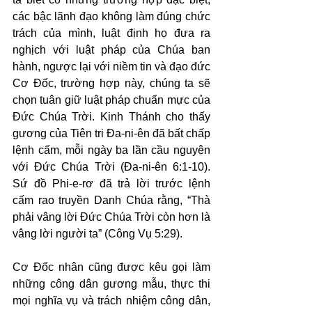
các bậc lãnh đạo không làm đúng chức 
trách của mình, luật định họ đưa ra 
nghịch với luật pháp của Chúa ban 
hành, ngược lại với niềm tin và đạo đức 
Cơ Đốc, trường hợp này, chúng ta sẽ 
chọn tuân giữ luật pháp chuẩn mực của 
Đức Chúa Trời. Kinh Thánh cho thấy 
gương của Tiên tri Đa-ni-ên đã bất chấp 
lệnh cấm, mỗi ngày ba lần cầu nguyện 
với Đức Chúa Trời (Đa-ni-ên 6:1-10). 
Sứ đồ Phi-e-rơ đã trả lời trước lệnh 
cấm rao truyền Danh Chúa rằng, “Thà 
phải vâng lời Đức Chúa Trời còn hơn là 
vâng lời người ta” (Công Vụ 5:29).
Cơ Đốc nhân cũng được kêu gọi làm 
những công dân gương mẫu, thực thi 
mọi nghĩa vụ và trách nhiệm công dân, 