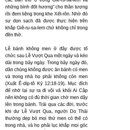
những bình đốt hương” cho thần tượng 
rồi đem liệng trong khe Xết-rôn. Nhờ đó 
sự dọn sạch đã được thực hiện trên 
khắp Giê-ru-sa-lem chứ không chỉ trong 
đền thờ.
Lễ bánh không men ở đây được tổ 
chức sau Lễ Vượt Qua một ngày và kéo 
dài trong bảy ngày. Trong bảy ngày đó, 
dân chúng không được ăn bánh có men 
và trong nhà họ phải không còn men 
(Xuất Ê-díp-tô Ký 12:18-19). Mục đích 
để nhớ lại sự ra đi vội vã khỏi Ai Cập 
nên không có đủ thời gian chờ men dậy 
lên trong bánh. Trải qua các đời, trước 
khi dự Lễ Vượt Qua, người Do Thái 
thường dẹp bỏ mọi thứ men có thể có 
trong nhà, và họ phải lục khắp mọi góc 