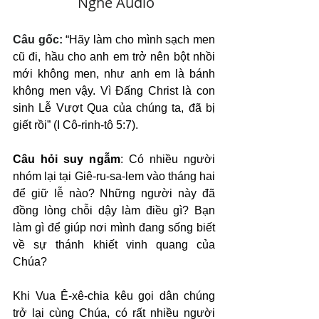
   Nghe Audio
Câu gốc: 
“Hãy làm cho mình sạch men 
cũ đi, hầu cho anh em trở nên bột nhồi 
mới không men, như anh em là bánh 
không men vậy. Vì Đấng Christ là con 
sinh Lễ Vượt Qua của chúng ta, đã bị 
giết rồi” (I Cô-rinh-tô 5:7).
Câu hỏi suy ngẫm
: Có nhiều người 
nhóm lại tại Giê-ru-sa-lem vào tháng hai 
để giữ lễ nào? Những người này đã 
đồng lòng chỗi dậy làm điều gì? Bạn 
làm gì để giúp nơi mình đang sống biết 
về sự thánh khiết vinh quang của 
Chúa?
Khi Vua Ê-xê-chia kêu gọi dân chúng 
trở lại cùng Chúa, có rất nhiều người 