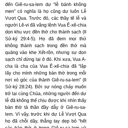
đến Giê-ru-sa-lem dự “lễ bánh không 
men” có nghĩa là họ cũng dự luôn Lễ 
Vượt Qua. Trước đó, các thầy tế lễ và 
người Lê-vi đã vâng lệnh Vua Ê-xê-chia 
dọn khu vực đền thờ cho thánh sạch (II 
Sử-ký 29:4-5). Họ đã đem mọi thứ 
không thánh sạch trong đền thờ mà 
quăng vào khe Xết-rôn, nhưng sự dọn 
sạch chỉ dừng lại ở đó. Khi xưa, Vua A-
cha là cha của Vua Ê-xê-chia đã “lập 
lấy cho mình những bàn thờ trong mỗi 
nơi xó góc của thành Giê-ru-sa-lem” (II 
Sử-ký 28:24). Bởi sự nóng cháy muốn 
trở lại cùng Chúa, những người đến dự 
lễ đã không thể chịu được khi nhìn thấy 
bàn thờ tà thần đầy dẫy ở Giê-ru-sa-
lem. Vì vậy, trước khi dự Lễ Vượt Qua 
họ đã chỗi dậy, thẳng tay dẹp bỏ “hết 
các bàn thờ ở trong Giê-ru-sa-lem và 