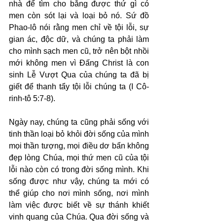
nhà để tìm cho bằng được thứ gì có 
men còn sót lại và loại bỏ nó. Sứ đồ 
Phao-lô nói rằng men chỉ về tội lỗi, sự 
gian ác, độc dữ, và chúng ta phải làm 
cho mình sạch men cũ, trở nên bột nhồi 
mới không men vì Đấng Christ là con 
sinh Lễ Vượt Qua của chúng ta đã bị 
giết để thanh tẩy tội lỗi chúng ta (I Cô-
rinh-tô 5:7-8).
Ngày nay, chúng ta cũng phải sống với 
tinh thần loại bỏ khỏi đời sống của mình 
mọi thần tượng, mọi điều dơ bẩn không 
đẹp lòng Chúa, mọi thứ men cũ của tội 
lỗi nào còn có trong đời sống mình. Khi 
sống được như vậy, chúng ta mới có 
thể giúp cho nơi mình sống, nơi mình 
làm việc được biết về sự thánh khiết 
vinh quang của Chúa. Qua đời sống và 