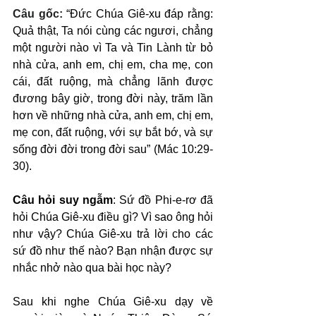
Câu gốc: 
“Đức Chúa Giê-xu đáp rằng: 
Quả thật, Ta nói cùng các ngươi, chẳng 
một người nào vì Ta và Tin Lành từ bỏ 
nhà cửa, anh em, chị em, cha mẹ, con 
cái, đất ruộng, mà chẳng lãnh được 
đương bây giờ, trong đời này, trăm lần 
hơn về những nhà cửa, anh em, chị em, 
mẹ con, đất ruộng, với sự bắt bớ, và sự 
sống đời đời trong đời sau” (Mác 10:29-
30).
Câu hỏi suy ngẫm
: Sứ đồ Phi-e-rơ đã 
hỏi Chúa Giê-xu điều gì? Vì sao ông hỏi 
như vậy? Chúa Giê-xu trả lời cho các 
sứ đồ như thế nào? Bạn nhận được sự 
nhắc nhở nào qua bài học này?
Sau khi nghe Chúa Giê-xu dạy về 