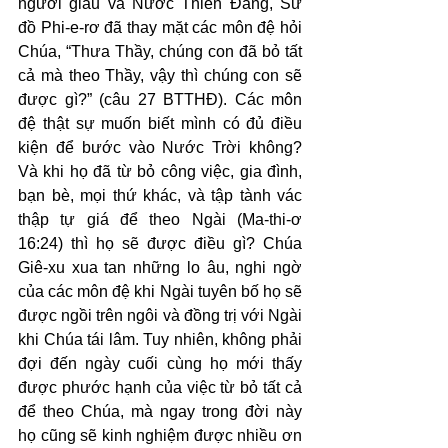
người giàu và Nước Thiên Đàng, Sứ 
đồ Phi-e-rơ đã thay mặt các môn đệ hỏi 
Chúa, “Thưa Thầy, chúng con đã bỏ tất 
cả mà theo Thầy, vậy thì chúng con sẽ 
được gì?” (câu 27 BTTHĐ). Các môn 
đệ thật sự muốn biết mình có đủ điều 
kiện để bước vào Nước Trời không? 
Và khi họ đã từ bỏ công việc, gia đình, 
bạn bè, mọi thứ khác, và tập tành vác 
thập tự giá để theo Ngài (Ma-thi-ơ 
16:24) thì họ sẽ được điều gì? Chúa 
Giê-xu xua tan những lo âu, nghi ngờ 
của các môn đệ khi Ngài tuyên bố họ sẽ 
được ngồi trên ngôi và đồng trị với Ngài 
khi Chúa tái lâm. Tuy nhiên, không phải 
đợi đến ngày cuối cùng họ mới thấy 
được phước hạnh của việc từ bỏ tất cả 
để theo Chúa, mà ngay trong đời này 
họ cũng sẽ kinh nghiệm được nhiều ơn 