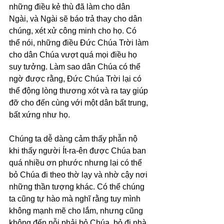
những điều kẻ thù đã làm cho dân 
Ngài, và Ngài sẽ báo trả thay cho dân 
chúng, xét xử công minh cho họ. Có 
thể nói, những điều Đức Chúa Trời làm 
cho dân Chúa vượt quá mọi điều họ 
suy tưởng. Làm sao dân Chúa có thể 
ngờ được rằng, Đức Chúa Trời lại có 
thể động lòng thương xót và ra tay giúp 
đỡ cho đến cùng với một dân bất trung, 
bất xứng như họ.
Chúng ta dễ dàng cảm thấy phẫn nộ 
khi thấy người Ít-ra-ên được Chúa ban 
quá nhiều ơn phước nhưng lại có thể 
bỏ Chúa đi theo thờ lạy và nhờ cậy nơi 
những thần tượng khác. Có thể chúng 
ta cũng tự hào mà nghĩ rằng tuy mình 
không mạnh mẽ cho lắm, nhưng cũng 
không đến nỗi phải bỏ Chúa, bỏ đi nhà 