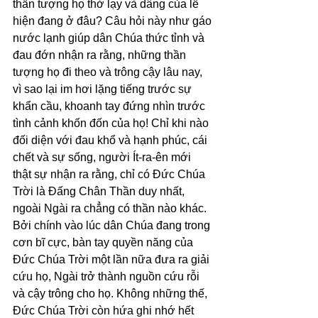
thần tượng họ thờ lạy và dâng của lễ 
hiện đang ở đâu? Câu hỏi này như gáo 
nước lạnh giúp dân Chúa thức tỉnh và 
đau đớn nhận ra rằng, những thần 
tượng họ đi theo và trông cậy lâu nay, 
vì sao lại im hơi lặng tiếng trước sự 
khẩn cầu, khoanh tay đứng nhìn trước 
tình cảnh khốn đốn của họ! Chỉ khi nào 
đối diện với đau khổ và hạnh phúc, cái 
chết và sự sống, người Ít-ra-ên mới 
thật sự nhận ra rằng, chỉ có Đức Chúa 
Trời là Đấng Chân Thần duy nhất, 
ngoài Ngài ra chẳng có thần nào khác. 
Bởi chính vào lúc dân Chúa đang trong 
cơn bĩ cực, bàn tay quyền năng của 
Đức Chúa Trời một lần nữa đưa ra giải 
cứu họ, Ngài trở thành nguồn cứu rỗi 
và cậy trông cho họ. Không những thế, 
Đức Chúa Trời còn hứa ghi nhớ hết 