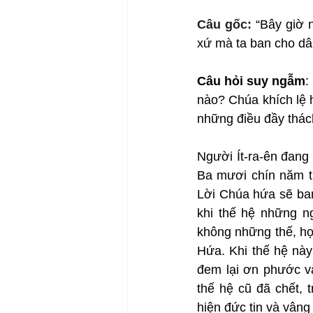
Câu gốc: 
“Bây giờ 
xứ mà ta ban cho dân
Câu hỏi suy ngẫm
:
nào? Chúa khích lệ 
những điều đầy thác
Người Ít-ra-ên đang 
Ba mươi chín năm tr
Lời Chúa hứa sẽ ban
khi thế hệ những ng
không những thế, họ
Hứa. Khi thế hệ này
đem lại ơn phước và
thế hệ cũ đã chết, 
hiện đức tin và vâng