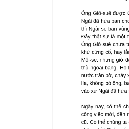
Ông Giô-suê được Ch
Ngài đã hứa ban cho
thì Ngài sẽ ban vùn
Đây thật sự là một 
Ông Giô-suê chưa từ
khứ cứng cổ, hay lằ
Môi-se, nhưng giờ đ
thù ngoại bang. Họ
nước tràn bờ, chảy 
lìa, không bỏ ông, b
vào xứ Ngài đã hứa s
Ngày nay, có thể c
công việc mới, đến m
cũ. Có thể chúng ta