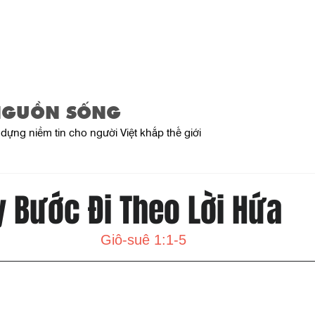
Trang Chủ
Giới Thiệu
Sản Phẩ
NGUỒN SỐNG
dựng niềm tin cho người Việt khắp thế giới
y Bước Đi Theo Lời Hứa
Giô-suê 1:1-5