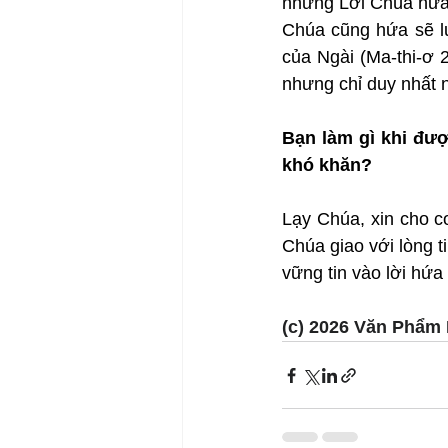
những Lời Chúa hứa 
Chúa cũng hứa sẽ lu
của Ngài (Ma-thi-ơ 
nhưng chỉ duy nhất
Bạn làm gì khi đư
khó khăn?
Lạy Chúa, xin cho c
Chúa giao với lòng t
vững tin vào lời hứ
(c) 2026 Văn Phẩm 