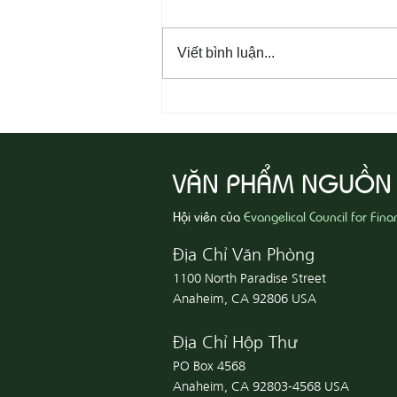
Viết bình luận...
08-09 Sống Công Chính
VĂN PHẨM NGUỒN
Hội viên của
Evangelical Council for Fina
Địa Chỉ Văn Phòng
1100 North Paradise Street
Anaheim, CA 92806 USA
Địa Chỉ Hộp Thư
PO Box 4568
Anaheim, CA 92803-4568 USA