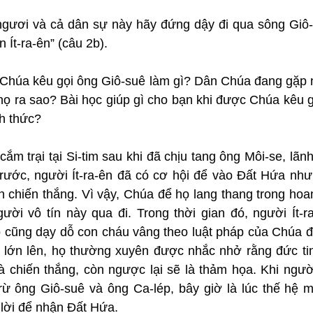
ngươi và cả dân sự này hãy đứng dậy đi qua sông Giô-
 Ít-ra-ên” (câu 2b).
 Chúa kêu gọi ông Giô-suê làm gì? Dân Chúa đang gặp 
họ ra sao? Bài học giúp gì cho bạn khi được Chúa kêu g
h thức?
cắm trại tại Si-tim sau khi đã chịu tang ông Môi-se, lãnh
ước, người Ít-ra-ên đã có cơ hội để vào Đất Hứa nhưn
 chiến thắng. Vì vậy, Chúa để họ lang thang trong hoa
ười vô tín này qua đi. Trong thời gian đó, người Ít-ra
 cũng dạy dỗ con cháu vâng theo luật pháp của Chúa đ
 lớn lên, họ thường xuyên được nhắc nhở rằng đức tin 
 chiến thắng, còn ngược lại sẽ là thảm họa. Khi người
trừ ông Giô-suê và ông Ca-lép, bây giờ là lúc thế hệ m
 lời để nhận Đất Hứa.