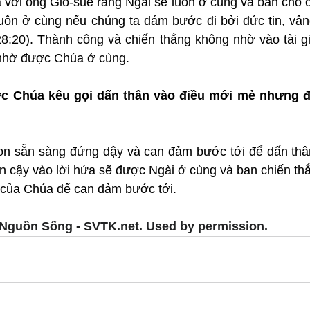
với ông Giô-suê rằng Ngài sẽ luôn ở cùng và ban cho ôn
ôn ở cùng nếu chúng ta dám bước đi bởi đức tin, vâng 
28:20). Thành công và chiến thắng không nhờ vào tài gi
 nhờ được Chúa ở cùng.
ợc Chúa kêu gọi dấn thân vào điều mới mẻ nhưng đầ
on sẵn sàng đứng dậy và can đảm bước tới để dấn thân
in cậy vào lời hứa sẽ được Ngài ở cùng và ban chiến thắ
a của Chúa để can đảm bước tới.
Nguồn Sống - SVTK.net. Used by permission.