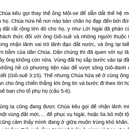
úa kêu gọi thay thế ông Môi-se để dẫn dắt thế hệ mớ
 họ. Chúa hứa hễ nơi nào bàn chân họ đạp đến bởi đức t
g đất rất rộng lớn đó cho họ, y như Lời Ngài đã phán c
thách thức đối với ông Giô-suê và những người thuộc t
ng nhận lãnh vai trò lãnh đạo đất nước, và ông lại biế
m bằm của dân Chúa. Dân chúng thì đã quen với sự lã
ây ông không còn nữa. Vùng đất họ sắp bước vào lại đầ
 không hề có phương tiện nào để vượt sông Giô-đanh 
xiết (Giô-suê 3:15). Thế nhưng Chúa hứa sẽ ở cùng ông 
an cho ông chiến thắng khi ông tin và bước đi theo lời h
ẽ ban cho tổ phụ họ (câu 5-6).
húng ta cũng đang được Chúa kêu gọi để nhận lãnh mộ
ột vùng đất mới,… để phục vụ Ngài, hoặc lìa bỏ một tội l
 cũng cảm thấy mình đang ở giữa muôn trùng khó khăn. X