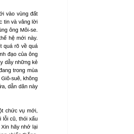
i vào vùng đất 
in và vâng lời 
ùng ông Môi-se. 
hế hệ mới này. 
t quá rõ về quá 
nh đạo của ông 
y dẫy những kẻ 
đang trong mùa 
Giô-suê, không 
ứa, dẫn dân này 
t chức vụ mới, 
ỗi cũ, thói xấu 
in hãy nhớ lại 