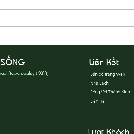
08-07 Nhân Từ Và Chân Thật
08-0
Khổ
 SỐNG
Liên Kết
ncial Accountability (ECFA)
Bản đồ trang Web
Nhà Sách
Sống Với Thánh Kinh
Liên Hệ
Lượt Khách