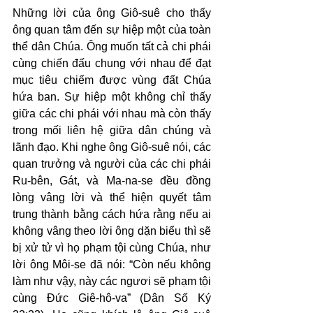
Những lời của ông Giô-suê cho thấy 
ông quan tâm đến sự hiệp một của toàn 
thể dân Chúa. Ông muốn tất cả chi phái 
cùng chiến đấu chung với nhau để đạt 
mục tiêu chiếm được vùng đất Chúa 
hứa ban. Sự hiệp một không chỉ thấy 
giữa các chi phái với nhau mà còn thấy 
trong mối liên hệ giữa dân chúng và 
lãnh đạo. Khi nghe ông Giô-suê nói, các 
quan trưởng và người của các chi phái 
Ru-bên, Gát, và Ma-na-se đều đồng 
lòng vâng lời và thể hiện quyết tâm 
trung thành bằng cách hứa rằng nếu ai 
không vâng theo lời ông dặn biểu thì sẽ 
bị xử tử vì họ phạm tội cùng Chúa, như 
lời ông Môi-se đã nói: “Còn nếu không 
làm như vậy, này các ngươi sẽ phạm tội 
cùng Đức Giê-hô-va” (Dân Số Ký 