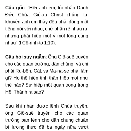
Câu gốc: 
“Hỡi anh em, tôi nhân Danh 
Đức Chúa Giê-xu Christ chúng ta, 
khuyên anh em thảy đều phải đồng một 
tiếng nói với nhau, chớ phân rẽ nhau ra, 
nhưng phải hiệp một ý một lòng cùng 
nhau” (I Cô-rinh-tô 1:10).
Câu hỏi suy ngẫm
: Ông Giô-suê truyền 
cho các quan trưởng, dân chúng, và chi 
phái Ru-bên, Gát, và Ma-na-se phải làm 
gì? Họ thể hiện tinh thần hiệp một như 
thế nào? Sự hiệp một quan trọng trong 
Hội Thánh ra sao?
Sau khi nhận được lệnh Chúa truyền, 
ông Giô-suê truyền cho các quan 
trưởng ban lệnh cho dân chúng chuẩn 
bị lương thực để ba ngày nữa vượt 