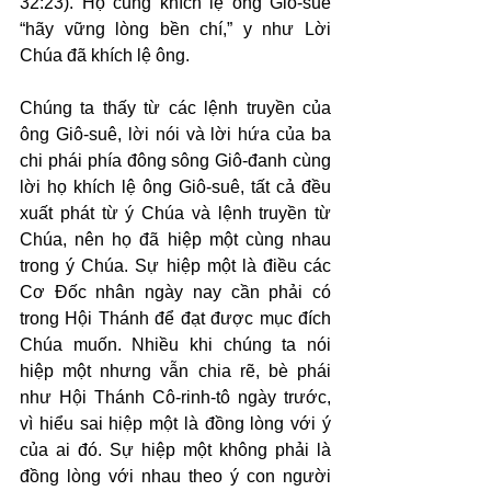
32:23). Họ cũng khích lệ ông Giô-suê 
“hãy vững lòng bền chí,” y như Lời 
Chúa đã khích lệ ông.
Chúng ta thấy từ các lệnh truyền của 
ông Giô-suê, lời nói và lời hứa của ba 
chi phái phía đông sông Giô-đanh cùng 
lời họ khích lệ ông Giô-suê, tất cả đều 
xuất phát từ ý Chúa và lệnh truyền từ 
Chúa, nên họ đã hiệp một cùng nhau 
trong ý Chúa. Sự hiệp một là điều các 
Cơ Đốc nhân ngày nay cần phải có 
trong Hội Thánh để đạt được mục đích 
Chúa muốn. Nhiều khi chúng ta nói 
hiệp một nhưng vẫn chia rẽ, bè phái 
như Hội Thánh Cô-rinh-tô ngày trước, 
vì hiểu sai hiệp một là đồng lòng với ý 
của ai đó. Sự hiệp một không phải là 
đồng lòng với nhau theo ý con người 