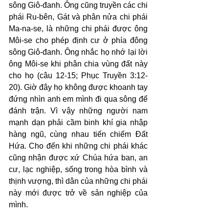
sông Giô-đanh. Ông cũng truyền các chi 
phái Ru-bên, Gát và phân nửa chi phái 
Ma-na-se, là những chi phái được ông 
Môi-se cho phép định cư ở phía đông 
sông Giô-đanh. Ông nhắc họ nhớ lại lời 
ông Môi-se khi phân chia vùng đất này 
cho họ (câu 12-15; Phục Truyền 3:12-
20). Giờ đây họ không được khoanh tay 
đứng nhìn anh em mình đi qua sông để 
đánh trận. Vì vậy những người nam 
mạnh dạn phải cầm binh khí gia nhập 
hàng ngũ, cùng nhau tiến chiếm Đất 
Hứa. Cho đến khi những chi phái khác 
cũng nhận được xứ Chúa hứa ban, an 
cư, lạc nghiệp, sống trong hòa bình và 
thịnh vượng, thì dân của những chi phái 
này mới được trở về sản nghiệp của 
mình.