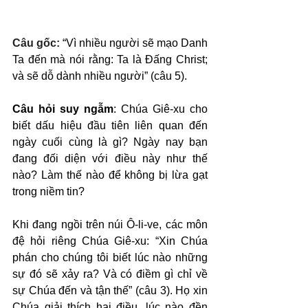
Câu gốc: 
“Vì nhiều người sẽ mạo Danh 
Ta đến mà nói rằng: Ta là Đấng Christ; 
và sẽ dỗ dành nhiều người” (câu 5).
Câu hỏi suy ngẫm
: Chúa Giê-xu cho 
biết dấu hiệu đầu tiên liên quan đến 
ngày cuối cùng là gì? Ngày nay bạn 
đang đối diện với điều này như thế 
nào? Làm thế nào để không bị lừa gạt 
trong niềm tin?
Khi đang ngồi trên núi Ô-li-ve, các môn 
đệ hỏi riêng Chúa Giê-xu: “Xin Chúa 
phán cho chúng tôi biết lúc nào những 
sự đó sẽ xảy ra? Và có điềm gì chỉ về 
sự Chúa đến và tận thế” (câu 3). Họ xin 
Chúa giải thích hai điều, lúc nào đền 