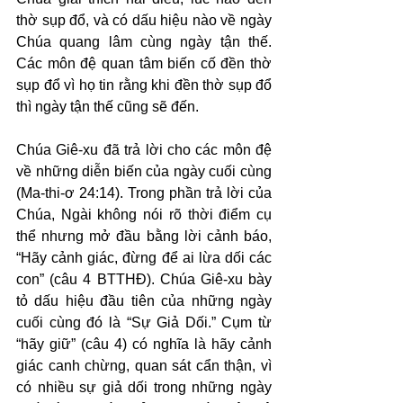
thờ sụp đổ, và có dấu hiệu nào về ngày 
Chúa quang lâm cùng ngày tận thế. 
Các môn đệ quan tâm biến cố đền thờ 
sụp đổ vì họ tin rằng khi đền thờ sụp đổ 
thì ngày tận thế cũng sẽ đến.
Chúa Giê-xu đã trả lời cho các môn đệ 
về những diễn biến của ngày cuối cùng 
(Ma-thi-ơ 24:14). Trong phần trả lời của 
Chúa, Ngài không nói rõ thời điểm cụ 
thể nhưng mở đầu bằng lời cảnh báo, 
“Hãy cảnh giác, đừng để ai lừa dối các 
con” (câu 4 BTTHĐ). Chúa Giê-xu bày 
tỏ dấu hiệu đầu tiên của những ngày 
cuối cùng đó là “Sự Giả Dối.” Cụm từ 
“hãy giữ” (câu 4) có nghĩa là hãy cảnh 
giác canh chừng, quan sát cẩn thận, vì 
có nhiều sự giả dối trong những ngày 