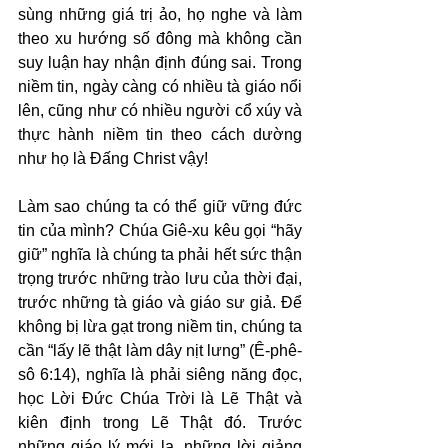
sùng những giá trị ảo, họ nghe và làm 
theo xu hướng số đông mà không cần 
suy luận hay nhận định đúng sai. Trong 
niềm tin, ngày càng có nhiều tà giáo nổi 
lên, cũng như có nhiều người cổ xúy và 
thực hành niềm tin theo cách dường 
như họ là Đấng Christ vậy!
Làm sao chúng ta có thể giữ vững đức 
tin của mình? Chúa Giê-xu kêu gọi “hãy 
giữ” nghĩa là chúng ta phải hết sức thận 
trọng trước những trào lưu của thời đại, 
trước những tà giáo và giáo sư giả. Để 
không bị lừa gạt trong niềm tin, chúng ta 
cần “lấy lẽ thật làm dây nịt lưng” (Ê-phê-
sô 6:14), nghĩa là phải siêng năng đọc, 
học Lời Đức Chúa Trời là Lẽ Thật và 
kiên định trong Lẽ Thật đó. Trước 
những giáo lý mới lạ, những lời giảng 