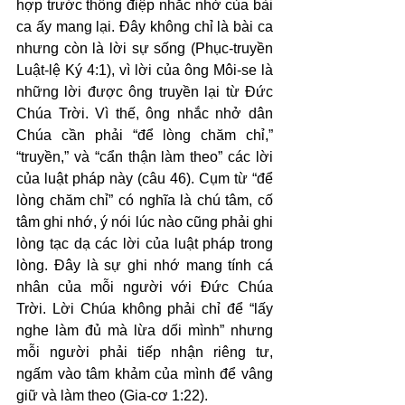
hợp trước thông điệp nhắc nhở của bài 
ca ấy mang lại. Đây không chỉ là bài ca 
nhưng còn là lời sự sống (Phục-truyền 
Luật-lệ Ký 4:1), vì lời của ông Môi-se là 
những lời được ông truyền lại từ Đức 
Chúa Trời. Vì thế, ông nhắc nhở dân 
Chúa cần phải “để lòng chăm chỉ,” 
“truyền,” và “cẩn thận làm theo” các lời 
của luật pháp này (câu 46). Cụm từ “để 
lòng chăm chỉ” có nghĩa là chú tâm, cố 
tâm ghi nhớ, ý nói lúc nào cũng phải ghi 
lòng tạc dạ các lời của luật pháp trong 
lòng. Đây là sự ghi nhớ mang tính cá 
nhân của mỗi người với Đức Chúa 
Trời. Lời Chúa không phải chỉ để “lấy 
nghe làm đủ mà lừa dối mình” nhưng 
mỗi người phải tiếp nhận riêng tư, 
ngấm vào tâm khảm của mình để vâng 
giữ và làm theo (Gia-cơ 1:22).