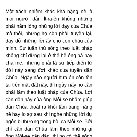
Một trách nhiệm khác khá nặng nề là 
mọi người dân Ít-ra-ên không những 
phải nằm lòng những lời dạy của Chúa 
mà thôi, nhưng họ còn phải truyền lại, 
dạy dỗ những lời ấy cho con cháu của 
mình. Sự tuân thủ sống theo luật pháp 
không chỉ dừng lại ở thế hệ ông bà hay 
cha mẹ, nhưng phải là sự tiếp diễn từ 
đời này sang đời khác của tuyển dân 
Chúa. Ngày nào người Ít-ra-ên còn tồn 
tại trên mặt đất này, thì ngày nấy họ cần 
phải làm theo luật pháp của Chúa. Lời 
căn dặn này của ông Môi-se nhằm giúp 
dân Chúa thoát ra khỏi tâm trạng nặng 
nề hay lo sợ sau khi nghe những lời dự 
ngôn bi thương trong bài ca Môi-se. Bởi 
chỉ cần dân Chúa làm theo những gì 
ông Môi-se căn dặn, thì họ có thể sống 