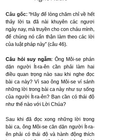
Câu gốc: 
“Hãy để lòng chăm chỉ về hết 
thảy lời ta đã nài khuyên các ngươi 
ngày nay, mà truyền cho con cháu mình, 
để chúng nó cẩn thận làm theo các lời 
của luật pháp này” (câu 46).
Câu hỏi suy ngẫm
: Ông Môi-se phán 
dặn người Ít-ra-ên cần phải làm hai 
điều quan trọng nào sau khi nghe đọc 
bài ca này? Vì sao ông Môi-se ví sánh 
những lời trong bài ca này như sự sống 
của người Ít-ra-ên? Bạn cần có thái độ 
như thế nào với Lời Chúa?
Sau khi đã đọc xong những lời trong 
bài ca, ông Môi-se căn dặn người Ít-ra-
ên phải có thái độ và hành động thích 