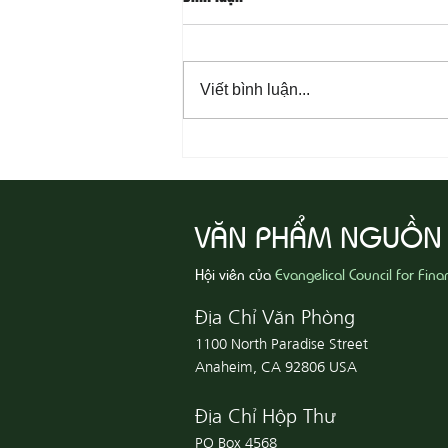
Viết bình luận...
08-07 Nhân Từ Và Chân Thật
VĂN PHẨM NGUỒN
Hội viên của
Evangelical Council for Fina
Địa Chỉ Văn Phòng
1100 North Paradise Street
Anaheim, CA 92806 USA
Địa Chỉ Hộp Thư
PO Box 4568