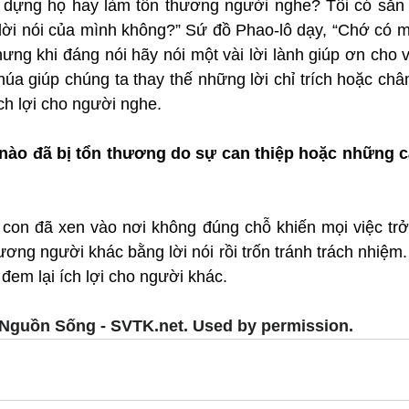
y dựng họ hay làm tổn thương người nghe? Tôi có sẵn s
lời nói của mình không?” Sứ đồ Phao-lô dạy, “Chớ có mộ
ng khi đáng nói hãy nói một vài lời lành giúp ơn cho và
úa giúp chúng ta thay thế những lời chỉ trích hoặc châ
ch lợi cho người nghe.
nào đã bị tổn thương do sự can thiệp hoặc những câ
 con đã xen vào nơi không đúng chỗ khiến mọi việc trở 
ơng người khác bằng lời nói rồi trốn tránh trách nhiệm. 
 đem lại ích lợi cho người khác.
Nguồn Sống - SVTK.net. Used by permission.