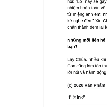
hỏi: “Lời này sẽ gâ
nhiệm hoàn toàn về 
từ miệng anh em; như
kẻ nghe đến.” Xin Ch
chân thành đem lại í
Những mối liên hệ 
bạn?
Lạy Chúa, nhiều khi
Con cũng làm tổn thư
lời nói và hành động
(c) 2026 Văn Phẩm 