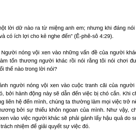
ột lời dữ nào ra từ miệng anh em; nhưng khi đáng nói h
 và có ích lợi cho kẻ nghe đến” (Ê-phê-sô 4:29).
: Người nóng vội xen vào những vấn đề của người khá
làm tổn thương người khác rồi nói rằng tôi nói chơi đư
i thế nào trong lời nói?
nh người nóng vội xen vào cuộc tranh cãi của người 
ó, bởi hành động này sẽ dẫn đến việc bị chó cắn. Khi c
 liên hệ đến mình, chúng ta thường làm mọi việc trở nên
thương bởi sự thiếu khôn ngoan của mình. Như vậy, ch
xen vào việc người khác sẽ phải gánh lấy hậu quả do sự 
trách nhiệm để giải quyết sự việc đó.