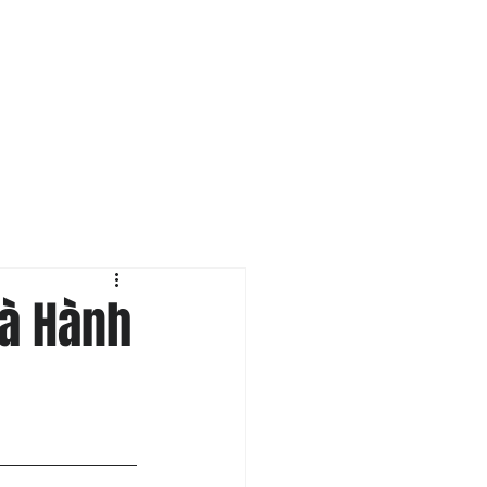
m
Dâng Hiến
Liên Lạc
Và Hành