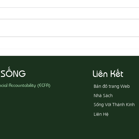
08-05
08-06 Yêu Thương Người Nghèo
Khổ
 SỐNG
Liên Kết
ncial Accountability (ECFA)
Bản đồ trang Web
Nhà Sách
Sống Với Thánh Kinh
Liên Hệ