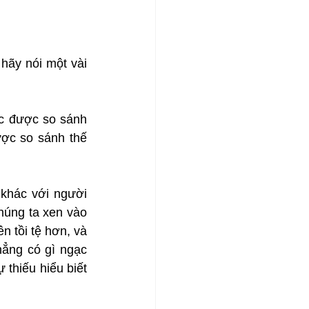
ãy nói một vài 
c được so sánh 
ợc so sánh thế 
khác với người 
húng ta xen vào 
 tồi tệ hơn, và 
ẳng có gì ngạc 
thiếu hiểu biết 