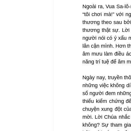
Ngoài ra, Vua Sa-lô
“tôi chơi mà!” với 
thương theo sau bởi
thương thật sự. Lời
người nói có ý xấu m
lân cận mình. Hơn th
âm mưu làm điều ác,
năng trí tuệ để âm m
Ngày nay, truyền thô
những việc không dín
số người đem những 
thiếu kiểm chứng để
chuyện xung đột củ
mời. Lời Chúa nhắc 
không? Sự tham gia 