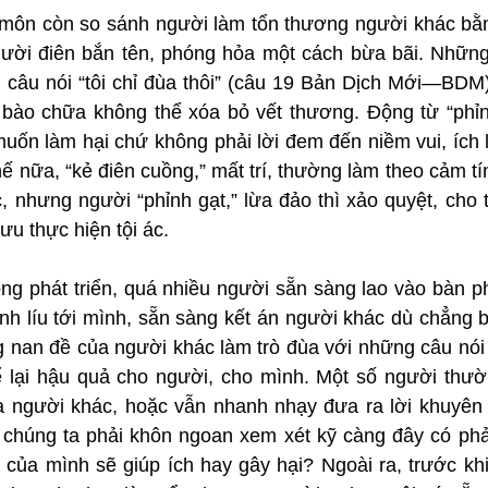
-môn còn so sánh người làm tổn thương người khác bằng 
người điên bắn tên, phóng hỏa một cách bừa bãi. Những 
 câu nói “tôi chỉ đùa thôi” (câu 19 Bản Dịch Mới—BDM) 
 bào chữa không thể xóa bỏ vết thương. Động từ “phỉnh
uốn làm hại chứ không phải lời đem đến niềm vui, ích l
ế nữa, “kẻ điên cuồng,” mất trí, thường làm theo cảm t
 nhưng người “phỉnh gạt,” lừa đảo thì xảo quyệt, cho t
ưu thực hiện tội ác.
ng phát triển, quá nhiều người sẵn sàng lao vào bàn ph
h líu tới mình, sẵn sàng kết án người khác dù chẳng biế
nan đề của người khác làm trò đùa với những câu nói v
 lại hậu quả cho người, cho mình. Một số người thườ
a người khác, hoặc vẫn nhanh nhạy đưa ra lời khuyên
chúng ta phải khôn ngoan xem xét kỹ càng đây có phải
của mình sẽ giúp ích hay gây hại? Ngoài ra, trước khi 