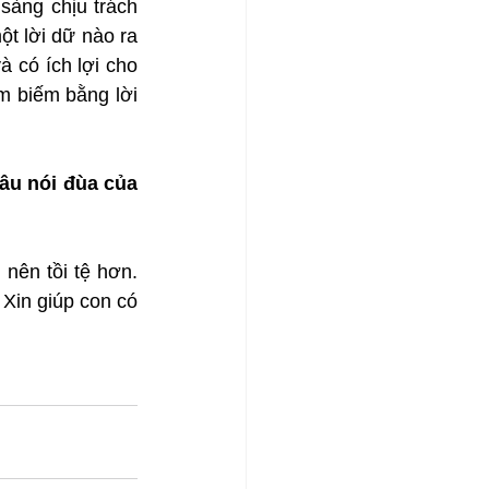
àng chịu trách 
t lời dữ nào ra 
 có ích lợi cho 
m biếm bằng lời 
u nói đùa của 
nên tồi tệ hơn. 
Xin giúp con có 