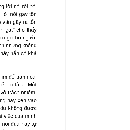
lời nói rồi nói 
lời nói gây tổn 
vẫn gây ra tổn 
 gạt” cho thấy 
ợi gì cho người 
ính nhưng không 
hấy hắn có khả 
ím để tranh cãi 
t họ là ai. Một 
ô trách nhiệm, 
ng hay xen vào 
 dù không được 
 việc của mình 
nói đùa hãy tự 