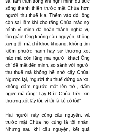
sai lầm trầm trọng khi nghĩ mình đủ sức 
sống thánh thiện trước mặt Chúa hơn 
người thu thuế kia. Thêm vào đó, ông 
còn sai lầm khi cho rằng Chúa mắc nợ 
mình vì mình đã hoàn thành nghĩa vụ 
tôn giáo! Ông không cầu nguyện, không 
xưng tội mà chỉ khoe khoang; không tìm 
kiếm phước hạnh hay sự thương xót 
nào mà còn lăng mạ người khác! Ông 
chỉ để mắt đến mình, so sánh với người 
thu thuế mà không hề nhờ cậy Chúa! 
Ngược lại, “người thu thuế đứng xa xa, 
không dám ngước mắt lên trời, đấm 
ngực mà rằng: Lạy Đức Chúa Trời, xin 
thương xót lấy tôi, vì tôi là kẻ có tội!”
Hai người này cùng cầu nguyện, và 
trước mặt Chúa họ cùng là tội nhân. 
Nhưng sau khi cầu nguyện, kết quả 