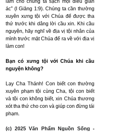
làm cho chúng ta sạch mọi điều gian 
ác” (I Giăng 1:9). Chúng ta cần thường 
xuyên xưng tội với Chúa để được tha 
thứ trước khi dâng lời cầu xin. Khi cầu 
nguyện, hãy nghĩ về địa vị tội nhân của 
mình trước mặt Chúa để ra về với địa vị 
làm con!
Bạn có xưng tội với Chúa khi cầu 
nguyện không?
Lạy Cha Thánh! Con biết con thường 
xuyên phạm tội cùng Cha, tội con biết 
và tội con không biết, xin Chúa thương 
xót tha thứ cho con và giúp con đừng tái 
phạm.
(c) 2025 Văn Phẩm Nguồn Sống - 
SVTK.net. Used by permission.