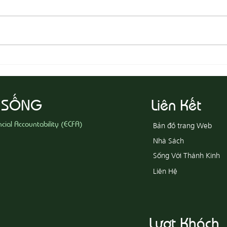
08-05
08-06 Yêu Thương Người Nghèo
Khổ
 SỐNG
Liên Kết
ncial Accountability (ECFA)
Bản đồ trang Web
Nhà Sách
Sống Với Thánh Kinh
Liên Hệ
Lượt Khách