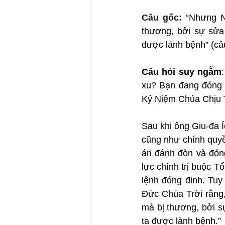
Câu gốc: 
“Nhưng Ng
thương, bởi sự sửa 
được lành bệnh” (câu
Câu hỏi suy ngẫm
xu? Bạn đang đóng 
Kỷ Niệm Chúa Chịu
Sau khi ông Giu-đa Í
cũng như chính quyề
án đánh đòn và đón
lực chính trị buộc T
lệnh đóng đinh. Tuy
Đức Chúa Trời rằng, 
mà bị thương, bởi s
ta được lành bệnh.”