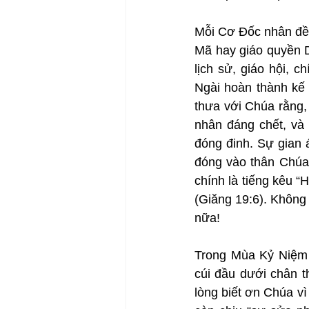
Mỗi Cơ Đốc nhân đều
Mã hay giáo quyền D
lịch sử, giáo hội, 
Ngài hoàn thành kế 
thưa với Chúa rằng,
nhân đáng chết, và c
đóng đinh. Sự gian á
đóng vào thân Chúa.
chính là tiếng kêu “
(Giăng 19:6). Không 
nữa!
Trong Mùa Kỷ Niệm 
cúi đầu dưới chân t
lòng biết ơn Chúa vì