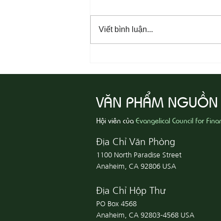
Viết bình luận...
08-07 Nhân Từ Và Chân Thật
VĂN PHẨM NGUỒN
Hội viên của
Evangelical Council for Fina
Địa Chỉ Văn Phòng
1100 North Paradise Street
Anaheim, CA 92806 USA
Địa Chỉ Hộp Thư
PO Box 4568
Anaheim, CA 92803-4568 USA