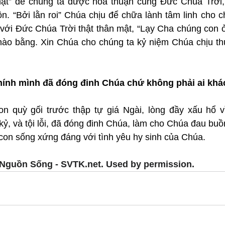
hạt” để chúng ta được hòa thuận cùng Đức Chúa Trời,
n. “Bởi lằn roi” Chúa chịu để chữa lành tâm linh cho c
ới Đức Chúa Trời thật thân mật, “Lạy Cha chúng con ở t
ào bằng. Xin Chúa cho chúng ta kỷ niệm Chúa chịu th
hính mình đã đóng đinh Chúa chứ không phải ai kh
n quỳ gối trước thập tự giá Ngài, lòng đầy xấu hổ vì
kỷ, và tội lỗi, đã đóng đinh Chúa, làm cho Chúa đau buồn 
 con sống xứng đáng với tình yêu hy sinh của Chúa.
Nguồn Sống - SVTK.net. Used by permission.