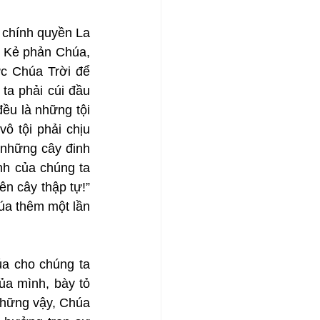
 chính quyền La 
 Kẻ phản Chúa, 
c Chúa Trời để 
ta phải cúi đầu 
ều là những tội 
ô tội phải chịu 
 những cây đinh 
h của chúng ta 
n cây thập tự!” 
úa thêm một lần 
 cho chúng ta 
ủa mình, bày tỏ 
những vậy, Chúa 