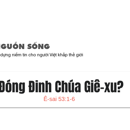
Trang Chủ
Giới Thiệu
Sản Phẩ
NGUỒN SỐNG
dựng niềm tin cho người Việt khắp thế giới
 Đóng Đinh Chúa Giê-xu?
Ê-sai 53:1-6