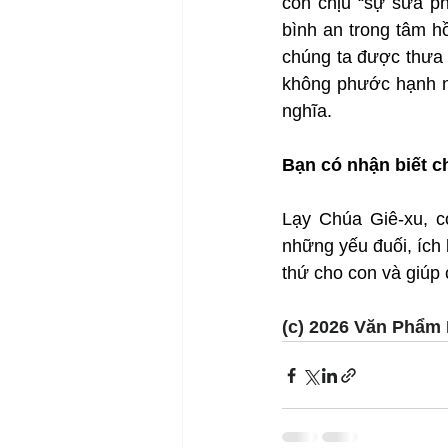
còn chịu “sự sửa p
bình an trong tâm hồ
chúng ta được thưa v
không phước hạnh n
nghĩa.
Bạn có nhận biết c
Lạy Chúa Giê-xu, co
những yếu đuối, ích 
thứ cho con và giúp
(c) 2026 Văn Phẩm 