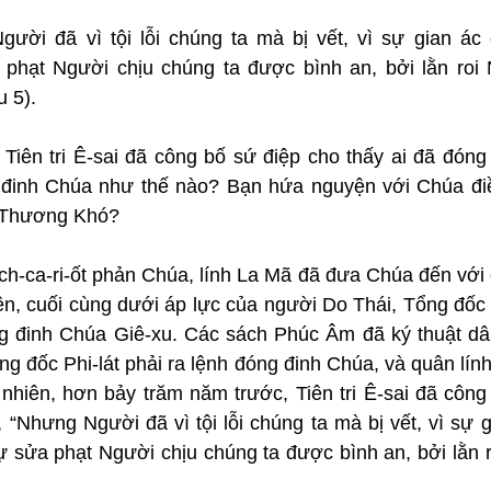
ười đã vì tội lỗi chúng ta mà bị vết, vì sự gian ác 
phạt Người chịu chúng ta được bình an, bởi lằn roi 
 5).
: Tiên tri Ê-sai đã công bố sứ điệp cho thấy ai đã đón
đinh Chúa như thế nào? Bạn hứa nguyện với Chúa điề
 Thương Khó?
ch-ca-ri-ốt phản Chúa, lính La Mã đã đưa Chúa đến với c
n, cuối cùng dưới áp lực của người Do Thái, Tổng đốc P
g đinh Chúa Giê-xu. Các sách Phúc Âm đã ký thuật dâ
ổng đốc Phi-lát phải ra lệnh đóng đinh Chúa, và quân lính
 nhiên, hơn bảy trăm năm trước, Tiên tri Ê-sai đã công
“Nhưng Người đã vì tội lỗi chúng ta mà bị vết, vì sự g
ự sửa phạt Người chịu chúng ta được bình an, bởi lằn r