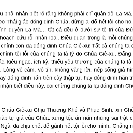
 phải nhận biết rõ rằng không phải chỉ quân đội La Mã,
o Thái giáo đóng đinh Chúa, đừng ai đổ hết tội cho họ.
chính quyền La Mã… tất cả đều ở dưới sự tể trị của Đứ
hoạch cứu rỗi nhân loại. Điều quan trọng là mỗi chúng 
 chính con đã đóng đinh Chúa Giê-xu! Tất cả chúng ta đ
hính tội lỗi của chúng ta là lý do Chúa Giê-xu, Đấng v
c, kiêu ngạo, ích kỷ, thiếu yêu thương của chúng ta là
 Lòng vô cảm, vô tín, không vâng lời, nếp sống giả hìn
Hãy đóng đinh hắn trên cây thập tự, hãy đóng đinh hắn trê
nhận biết điều này, coi chừng chúng ta lại đóng đinh Ch
Chúa Giê-xu Chịu Thương Khó và Phục Sinh, xin Chúa
hập tự giá của Chúa, xưng tội, ăn năn những sai trật c
 Ngài đã chịu chết để gánh hết tội lỗi cho mình. Chẳng 