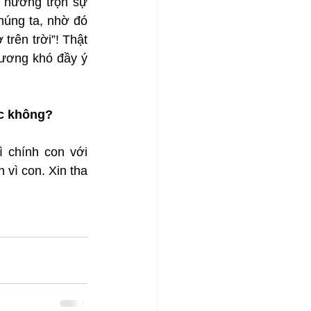
 hưởng trọn sự 
húng ta, nhờ đó 
rên trời”! Thật 
ương khó đầy ý 
ác không?
 chính con với 
vì con. Xin tha 