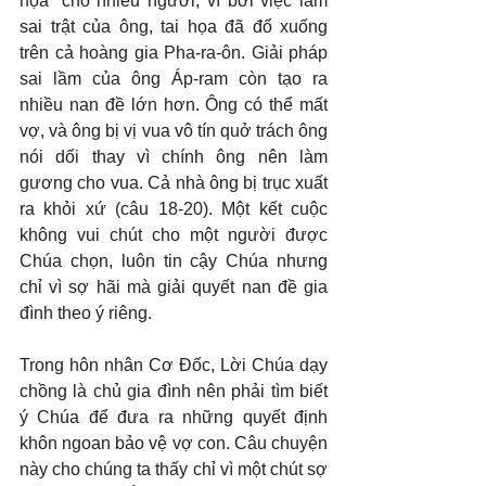
họa” cho nhiều người, vì bởi việc làm 
sai trật của ông, tai họa đã đổ xuống 
trên cả hoàng gia Pha-ra-ôn. Giải pháp 
sai lầm của ông Áp-ram còn tạo ra 
nhiều nan đề lớn hơn. Ông có thể mất 
vợ, và ông bị vị vua vô tín quở trách ông 
nói dối thay vì chính ông nên làm 
gương cho vua. Cả nhà ông bị trục xuất 
ra khỏi xứ (câu 18-20). Một kết cuộc 
không vui chút cho một người được 
Chúa chọn, luôn tin cậy Chúa nhưng 
chỉ vì sợ hãi mà giải quyết nan đề gia 
đình theo ý riêng.
Trong hôn nhân Cơ Đốc, Lời Chúa dạy 
chồng là chủ gia đình nên phải tìm biết 
ý Chúa để đưa ra những quyết định 
khôn ngoan bảo vệ vợ con. Câu chuyện 
này cho chúng ta thấy chỉ vì một chút sợ 