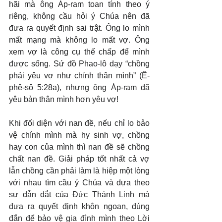
hãi mà ông Áp-ram toan tính theo ý 
riêng, không cầu hỏi ý Chúa nên đã 
đưa ra quyết định sai trật. Ông lo mình 
mất mạng mà không lo mất vợ. Ông 
xem vợ là công cụ thế chấp để mình 
được sống. Sứ đồ Phao-lô dạy “chồng 
phải yêu vợ như chính thân mình” (Ê-
phê-sô 5:28a), nhưng ông Áp-ram đã 
yêu bản thân mình hơn yêu vợ!
Khi đối diện với nan đề, nếu chỉ lo bảo 
vệ chính mình mà hy sinh vợ, chồng 
hay con của mình thì nan đề sẽ chồng 
chất nan đề. Giải pháp tốt nhất cả vợ 
lẫn chồng cần phải làm là hiệp một lòng 
với nhau tìm cầu ý Chúa và dựa theo 
sự dẫn dắt của Đức Thánh Linh mà 
đưa ra quyết định khôn ngoan, đúng 
đắn để bảo vệ gia đình mình theo Lời 