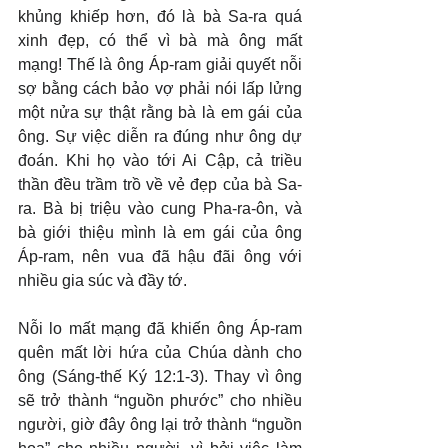
khủng khiếp hơn, đó là bà Sa-ra quá 
xinh đẹp, có thể vì bà mà ông mất 
mạng! Thế là ông Áp-ram giải quyết nỗi 
sợ bằng cách bảo vợ phải nói lấp lửng 
một nửa sự thật rằng bà là em gái của 
ông. Sự việc diễn ra đúng như ông dự 
đoán. Khi họ vào tới Ai Cập, cả triều 
thần đều trầm trồ về vẻ đẹp của bà Sa-
ra. Bà bị triệu vào cung Pha-ra-ôn, và 
bà giới thiệu mình là em gái của ông 
Áp-ram, nên vua đã hậu đãi ông với 
nhiều gia súc và đầy tớ.
Nỗi lo mất mạng đã khiến ông Áp-ram 
quên mất lời hứa của Chúa dành cho 
ông (Sáng-thế Ký 12:1-3). Thay vì ông 
sẽ trở thành “nguồn phước” cho nhiều 
người, giờ đây ông lại trở thành “nguồn 