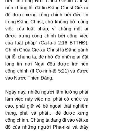
đức tin trong Đức Chúa Giê-xu Christ, 
nên chúng tôi đã tin Đấng Christ Giê-xu 
để được xưng công chính bởi đức tin 
trong Đấng Christ, chứ không bởi công 
việc của luật pháp; vì chẳng một ai 
được xưng công chính bởi công việc 
của luật pháp” (Ga-la-ti 2:16 BTTHĐ). 
Chính Chúa Giê-xu Christ là Đấng gánh 
tội lỗi chúng ta, để nhờ đó những ai đặt 
lòng tin nơi Ngài đều được trở nên 
công chính (II Cô-rinh-tô 5:21) và được 
vào Nước Thiên Đàng.
Ngày nay, nhiều người lầm tưởng phải 
làm việc này việc nọ, phải có chức vụ 
cao, phải giữ vẻ bề ngoài thật nghiêm 
trang, phải và phải… để được xưng 
công chính. Chúng ta đang đi vào vết xe 
đổ của những người Pha-ri-si và thầy 