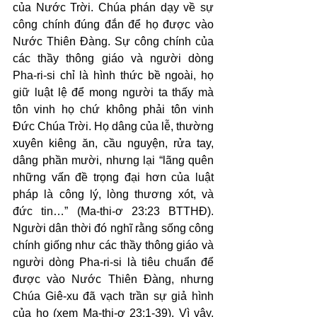
của Nước Trời. Chúa phán dạy về sự 
công chính đúng đắn để họ được vào 
Nước Thiên Đàng. Sự công chính của 
các thầy thông giáo và người dòng 
Pha-ri-si chỉ là hình thức bề ngoài, họ 
giữ luật lệ để mong người ta thấy mà 
tôn vinh họ chứ không phải tôn vinh 
Đức Chúa Trời. Họ dâng của lễ, thường 
xuyên kiêng ăn, cầu nguyện, rửa tay, 
dâng phần mười, nhưng lại “lãng quên 
những vấn đề trọng đại hơn của luật 
pháp là công lý, lòng thương xót, và 
đức tin…” (Ma-thi-ơ 23:23 BTTHĐ). 
Người dân thời đó nghĩ rằng sống công 
chính giống như các thầy thông giáo và 
người dòng Pha-ri-si là tiêu chuẩn để 
được vào Nước Thiên Đàng, nhưng 
Chúa Giê-xu đã vạch trần sự giả hình 
của họ (xem Ma-thi-ơ 23:1-39). Vì vậy, 