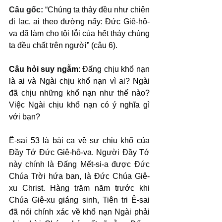
Câu gốc: 
“Chúng ta thảy đều như chiên 
đi lạc, ai theo đường nấy: Đức Giê-hô-
va đã làm cho tội lỗi của hết thảy chúng 
ta đều chất trên người” (câu 6).
Câu hỏi suy ngẫm
: Đấng chịu khổ nạn 
là ai và Ngài chịu khổ nạn vì ai? Ngài 
đã chịu những khổ nạn như thế nào? 
Việc Ngài chịu khổ nạn có ý nghĩa gì 
với bạn?
Ê-sai 53 là bài ca về sự chịu khổ của 
Đầy Tớ Đức Giê-hô-va. Người Đầy Tớ 
này chính là Đấng Mết-si-a được Đức 
Chúa Trời hứa ban, là Đức Chúa Giê-
xu Christ. Hàng trăm năm trước khi 
Chúa Giê-xu giáng sinh, Tiên tri Ê-sai 
đã nói chính xác về khổ nạn Ngài phải 