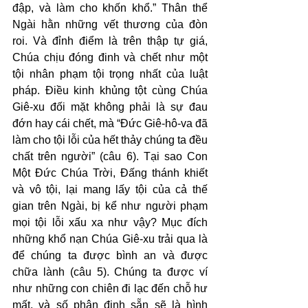
đập, và làm cho khốn khổ.” Thân thể 
Ngài hằn những vết thương của đòn 
roi. Và đỉnh điểm là trên thập tự giá, 
Chúa chịu đóng đinh và chết như một 
tội nhân phạm tội trọng nhất của luật 
pháp. Điều kinh khủng tột cùng Chúa 
Giê-xu đối mặt không phải là sự đau 
đớn hay cái chết, mà “Đức Giê-hô-va đã 
làm cho tội lỗi của hết thảy chúng ta đều 
chất trên người” (câu 6). Tại sao Con 
Một Đức Chúa Trời, Đấng thánh khiết 
và vô tội, lại mang lấy tội của cả thế 
gian trên Ngài, bị kể như người phạm 
mọi tội lỗi xấu xa như vậy? Mục đích 
những khổ nạn Chúa Giê-xu trải qua là 
để chúng ta được bình an và được 
chữa lành (câu 5). Chúng ta được ví 
như những con chiên đi lạc đến chỗ hư 
mất, và số phận định sẵn sẽ là hình 