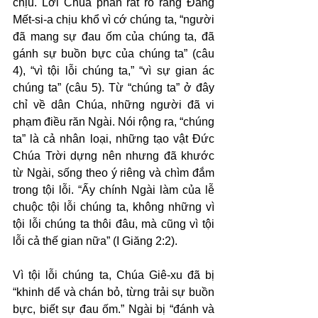
chịu. Lời Chúa phán rất rõ rằng Đấng 
Mết-si-a chịu khổ vì cớ chúng ta, “người 
đã mang sự đau ốm của chúng ta, đã 
gánh sự buồn bực của chúng ta” (câu 
4), “vì tội lỗi chúng ta,” “vì sự gian ác 
chúng ta” (câu 5). Từ “chúng ta” ở đây 
chỉ về dân Chúa, những người đã vi 
phạm điều răn Ngài. Nói rộng ra, “chúng 
ta” là cả nhân loại, những tạo vật Đức 
Chúa Trời dựng nên nhưng đã khước 
từ Ngài, sống theo ý riêng và chìm đắm 
trong tội lỗi. “Ấy chính Ngài làm của lễ 
chuộc tội lỗi chúng ta, không những vì 
tội lỗi chúng ta thôi đâu, mà cũng vì tội 
lỗi cả thế gian nữa” (I Giăng 2:2).
Vì tội lỗi chúng ta, Chúa Giê-xu đã bị 
“khinh dể và chán bỏ, từng trải sự buồn 
bực, biết sự đau ốm.” Ngài bị “đánh và 