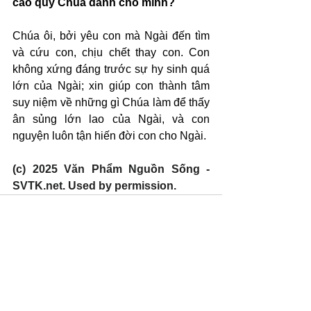
cao quý Chúa dành cho mình?
Chúa ôi, bởi yêu con mà Ngài đến tìm 
và cứu con, chịu chết thay con. Con 
không xứng đáng trước sự hy sinh quá 
lớn của Ngài; xin giúp con thành tâm 
suy niệm về những gì Chúa làm để thấy 
ân sủng lớn lao của Ngài, và con 
nguyện luôn tận hiến đời con cho Ngài.
(c) 2025 Văn Phẩm Nguồn Sống - 
SVTK.net. Used by permission.
Xem tất cả
Bài đăng gần đây