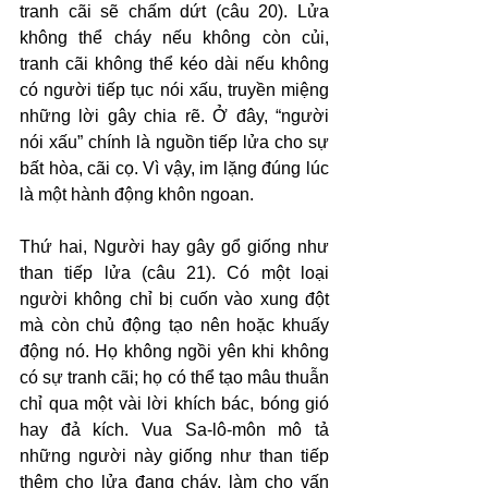
tranh cãi sẽ chấm dứt (câu 20). Lửa 
không thể cháy nếu không còn củi, 
tranh cãi không thể kéo dài nếu không 
có người tiếp tục nói xấu, truyền miệng 
những lời gây chia rẽ. Ở đây, “người 
nói xấu” chính là nguồn tiếp lửa cho sự 
bất hòa, cãi cọ. Vì vậy, im lặng đúng lúc 
là một hành động khôn ngoan.
Thứ hai, Người hay gây gổ giống như 
than tiếp lửa (câu 21). Có một loại 
người không chỉ bị cuốn vào xung đột 
mà còn chủ động tạo nên hoặc khuấy 
động nó. Họ không ngồi yên khi không 
có sự tranh cãi; họ có thể tạo mâu thuẫn 
chỉ qua một vài lời khích bác, bóng gió 
hay đả kích. Vua Sa-lô-môn mô tả 
những người này giống như than tiếp 
thêm cho lửa đang cháy, làm cho vấn 