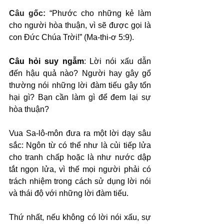
Câu gốc: 
“Phước cho những kẻ làm 
cho người hòa thuận, vì sẽ được gọi là 
con Đức Chúa Trời!” (Ma-thi-ơ 5:9).
Câu hỏi suy ngẫm
: Lời nói xấu dẫn 
đến hậu quả nào? Người hay gây gổ 
thường nói những lời đàm tiếu gây tổn 
hại gì? Bạn cần làm gì để đem lại sự 
hòa thuận?
Vua Sa-lô-môn đưa ra một lời dạy sâu 
sắc: Ngôn từ có thể như là củi tiếp lửa 
cho tranh chấp hoặc là như nước dập 
tắt ngọn lửa, vì thế mọi người phải có 
trách nhiệm trong cách sử dụng lời nói 
và thái độ với những lời đàm tiếu.
Thứ nhất, nếu không có lời nói xấu, sự 