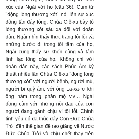
xúc của Ngài với họ (câu 36). Cụm từ 
"động lòng thương xót" nói lên sự xúc 
động tận đáy lòng. Chúa Giê-xu bày tỏ 
lòng thương xót sâu xa đối với đoàn 
dân, Ngài nhìn thấy thực trạng tội lỗi và 
những bước đi trong tối tăm của họ, 
Ngài cũng thấy sự khốn cùng và tâm 
linh lạc lõng của họ. Không chỉ với 
đoàn dân này, các sách Phúc Âm ký 
thuật nhiều lần Chúa Giê-xu "động lòng 
thương xót" với người bệnh, người mù, 
người bị quỷ ám, với ông La-xa-rơ khi 
ông nằm trong phần mộ v.v… Ngài 
đồng cảm với những nỗi đau của con 
người đang gánh chịu vì tội lỗi. Chính 
tình yêu đó đã thúc đẩy Con Đức Chúa 
Trời đến thế gian để rao giảng về Nước 
Đức Chúa Trời và chịu chết thay trên 