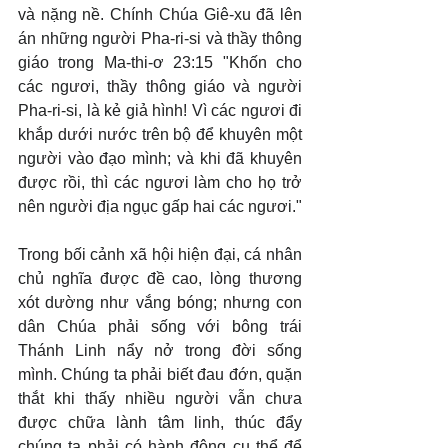
và nặng nề. Chính Chúa Giê-xu đã lên 
án những người Pha-ri-si và thầy thông 
giáo trong Ma-thi-ơ 23:15 "Khốn cho 
các ngươi, thầy thông giáo và người 
Pha-ri-si, là kẻ giả hình! Vì các ngươi đi 
khắp dưới nước trên bộ để khuyên một 
người vào đạo mình; và khi đã khuyên 
được rồi, thì các ngươi làm cho họ trở 
nên người địa ngục gấp hai các ngươi."
Trong bối cảnh xã hội hiện đại, cá nhân 
chủ nghĩa được đề cao, lòng thương 
xót dường như vắng bóng; nhưng con 
dân Chúa phải sống với bông trái 
Thánh Linh nẩy nở trong đời sống 
mình. Chúng ta phải biết đau đớn, quặn 
thắt khi thấy nhiều người vẫn chưa 
được chữa lành tâm linh, thúc đẩy 
chúng ta phải có hành động cụ thể để 