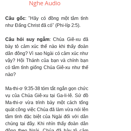
Nghe Audio
Câu gốc
: "Hãy có đồng một tâm tình 
như Đấng Christ đã có" (Phi-líp 2:5).
Câu hỏi suy ngẫm
: Chúa Giê-xu đã 
bày tỏ cảm xúc thế nào khi thấy đoàn 
dân đông? Vì sao Ngài có cảm xúc như 
vậy? Hội Thánh của bạn và chính bạn 
có tâm tình giống Chúa Giê-xu như thế 
nào?
Ma-thi-ơ 9:35-38 tóm tắt ngắn gọn chức 
vụ của Chúa Giê-xu tại Ga-li-lê. Sứ đồ 
Ma-thi-ơ vừa trình bày một cách tổng 
quát công việc Chúa đã làm vừa nói lên 
tâm tình đặc biệt của Ngài đối với dân 
chúng tại đây. Khi nhìn thấy đoàn dân 
đông theo Ngài, Chúa đã bày tỏ cảm 