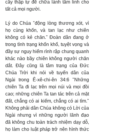
cây thập tự để chữa lành tâm linh cho 
tất cả mọi người.
Lý do Chúa "động lòng thương xót, vì 
họ cùng khốn, và tan lạc như chiên 
không có kẻ chăn." Đoàn dân đang ở 
trong tình trạng khốn khổ, tuyệt vọng và 
đầy sự nguy hiểm rình rập chung quanh 
khác nào bầy chiên không người chăn 
dắt. Đây cũng là tâm trạng của Đức 
Chúa Trời khi nói về tuyển dân của 
Ngài trong Ê-xê-chi-ên 34:6 "Những 
chiên Ta đi lạc trên mọi núi và mọi đồi 
cao; những chiên Ta tan tác trên cả mặt 
đất, chẳng có ai kiếm, chẳng có ai tìm." 
Không phải dân Chúa không có Lời của 
Ngài nhưng vì những người lãnh đạo 
đã không chu toàn trách nhiệm dạy dỗ, 
họ làm cho luật pháp trở nên hình thức 