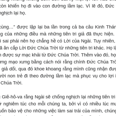
n khiến họ đi vào con đường lầm lạc. Vì lẽ đó, Đức 
ghịch lại họ.
ùng…” được lặp lại ba lần trong cả ba câu Kinh Thán
 của những điều mà những tiên tri giả đã thực hiện. 
sai phái nên họ chẳng hề có Lời của Ngài. Tuy nhiên, l
ã ăn cắp Lời Đức Chúa Trời từ những tiên tri khác. Họ lặ
 được sự mạc khải từ Đức Chúa Trời. Thêm vào đó, họ
hưng mạo xưng bằng cách nói rằng chính Đức Chúa Trờ
 giả dối, qua đó khoe khoang rằng mình cũng nhận đượ
i non trẻ đi theo đường lầm lạc mà phục vụ cho lợi í
 Chúa Trời.
Giê-hô-va rằng Ngài sẽ chống nghịch lại những tiên tri g
ở nghiêm túc cho mỗi chúng ta, bởi vì có nhiều lúc mu
ốn bảo vệ cho những việc làm sai trái của mình, chúng