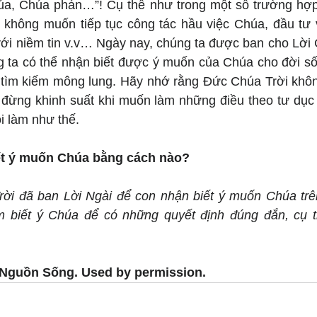
húa, Chúa phán…”! Cụ thể như trong một số trường hợp
, không muốn tiếp tục công tác hầu việc Chúa, đầu tư 
với niềm tin v.v… Ngày nay, chúng ta được ban cho Lời 
 ta có thể nhận biết được ý muốn của Chúa cho đời số
tìm kiếm mông lung. Hãy nhớ rằng Đức Chúa Trời không
a đừng khinh suất khi muốn làm những điều theo tư dục 
i làm như thế.
ết ý muốn Chúa bằng cách nào?
i đã ban Lời Ngài để con nhận biết ý muốn Chúa trên
m biết ý Chúa để có những quyết định đúng đắn, cụ t
 Nguồn Sống. Used by permission.