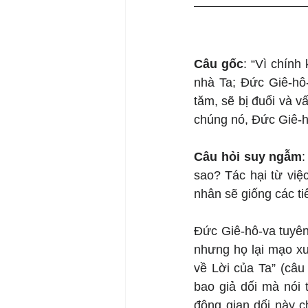
Câu gốc
: “Vì chính 
nhà Ta; Đức Giê-hô-
tăm, sẽ bị đuổi và v
chúng nó, Đức Giê-h
Câu hỏi suy ngẫm
:
sao? Tác hại từ việ
nhân sẽ giống các tiê
Đức Giê-hô-va tuyên
nhưng họ lại mạo xư
về Lời của Ta” (câu 
bao giả dối mà nói t
động gian dối này c