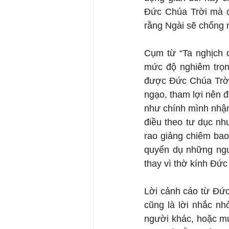
Đức Chúa Trời mà cò
rằng Ngài sẽ chống n
Cụm từ “Ta nghịch c
mức độ nghiêm trọng
được Đức Chúa Trời 
ngạo, tham lợi nên đ
như chính mình nhận
điều theo tư dục n
rao giảng chiêm bao
quyến dụ những ngườ
thay vì thờ kính Đức
Lời cảnh cáo từ Đức 
cũng là lời nhắc nh
người khác, hoặc mu