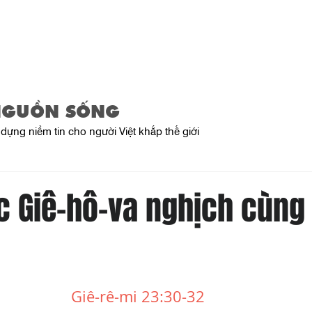
Trang Chủ
Giới Thiệu
Sản Phẩ
NGUỒN SỐNG
dựng niềm tin cho người Việt khắp thế giới
 Giê-hô-va nghịch cùng t
Giê-rê-mi 23:30-32