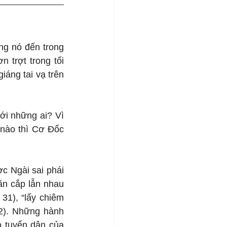
úng nó đến trong 
trợt trong tối 
áng tai vạ trên 
ới những ai? Vì 
 nào thì Cơ Đốc 
 Ngài sai phái 
n cắp lẫn nhau 
31), “lấy chiêm 
32). Những hành 
 tuyển dân của 