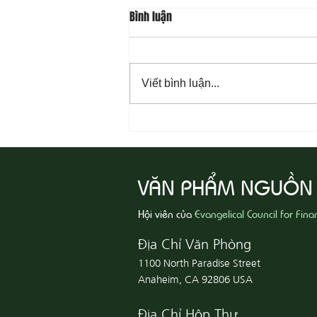
Bình luận
Viết bình luận...
08-06 Yêu Thương Người Nghèo
Khổ
VĂN PHẨM NGUỒN
Hội viên của
Evangelical Council for Fina
Địa Chỉ Văn Phòng
1100 North Paradise Street
Anaheim, CA 92806 USA
Địa Chỉ Hộp Thư