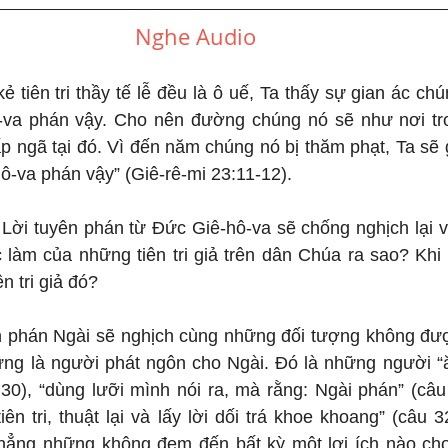
Nghe Audio  
kẻ tiên tri thầy tế lễ đều là ô uế, Ta thấy sự gian ác ch
va phán vậy. Cho nên đường chúng nó sẽ như nơi trơn 
ấp ngã tại đó. Vì đến năm chúng nó bị thăm phạt, Ta sẽ gi
ô-va phán vậy” (Giê-rê-mi 23:11-12).
 Lời tuyên phán từ Đức Giê-hô-va sẽ chống nghịch lại v
c làm của những tiên tri giả trên dân Chúa ra sao? Khi
n tri giả đó?
 phán Ngài sẽ nghịch cùng những đối tượng không được
ng là người phát ngôn cho Ngài. Đó là những người “ă
30), “dùng lưỡi mình nói ra, mà rằng: Ngài phán” (câu 
iên tri, thuật lại và lấy lời dối trá khoe khoang” (câu 
hẳng những không đem đến bất kỳ một lợi ích nào cho