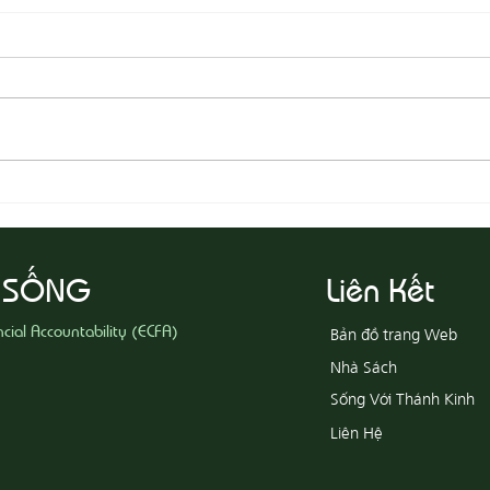
08-05 Thi Hành Sự Công Chính
08-04
Ác
 SỐNG
Liên Kết
ncial Accountability (ECFA)
Bản đồ trang Web
Nhà Sách
Sống Với Thánh Kinh
Liên Hệ