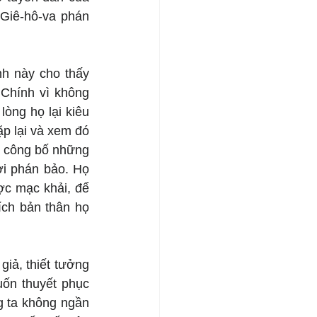
Giê-hô-va phán 
h này cho thấy 
Chính vì không 
òng họ lại kiêu 
p lại và xem đó 
 công bố những 
i phán bảo. Họ 
c mạc khải, để 
ch bản thân họ 
iả, thiết tưởng 
ốn thuyết phục 
 ta không ngần 