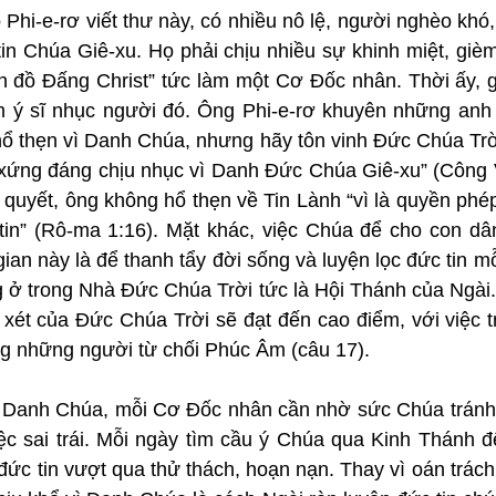
Phi-e-rơ viết thư này, có nhiều nô lệ, người nghèo khó,
 tin Chúa Giê-xu. Họ phải chịu nhiều sự khinh miệt, giè
ín đồ Đấng Christ” tức làm một Cơ Đốc nhân. Thời ấy, g
 ý sĩ nhục người đó. Ông Phi-e-rơ khuyên những anh 
ổ thẹn vì Danh Chúa, nhưng hãy tôn vinh Đức Chúa Trời
xứng đáng chịu nhục vì Danh Đức Chúa Giê-xu” (Công V
 quyết, ông không hổ thẹn về Tin Lành “vì là quyền phé
tin” (Rô-ma 1:16). Mặt khác, việc Chúa để cho con dân
gian này là để thanh tẩy đời sống và luyện lọc đức tin m
 ở trong Nhà Đức Chúa Trời tức là Hội Thánh của Ngài. 
xét của Đức Chúa Trời sẽ đạt đến cao điểm, với việc tr
g những người từ chối Phúc Âm (câu 17).
 Danh Chúa, mỗi Cơ Đốc nhân cần nhờ sức Chúa tránh xa 
c sai trái. Mỗi ngày tìm cầu ý Chúa qua Kinh Thánh để
ức tin vượt qua thử thách, hoạn nạn. Thay vì oán trách