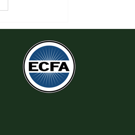
 Đeo Đuổi Sự Công Chính