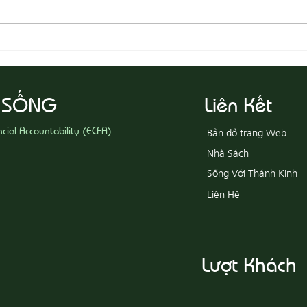
08-03
08-04 Tha Thứ, Lấy Thiện Thắng
Ác
 SỐNG
Liên Kết
ncial Accountability (ECFA)
Bản đồ trang Web
Nhà Sách
Sống Với Thánh Kinh
Liên Hệ
Lượt Khách