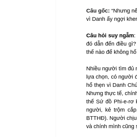
Câu gốc: 
“Nhưng nếu
vì Danh ấy ngợi khe
Câu hỏi suy ngẫm
:
đó dẫn đến điều gì
thế nào để không hổ
Nhiều người tìm đủ m
lựa chọn, có người đ
hổ thẹn vì Danh Chúa
Nhưng thực tế, chín
thế Sứ đồ Phi-e-rơ 
người, kẻ trộm cắ
BTTHĐ). Người chịu 
và chính mình cũng 