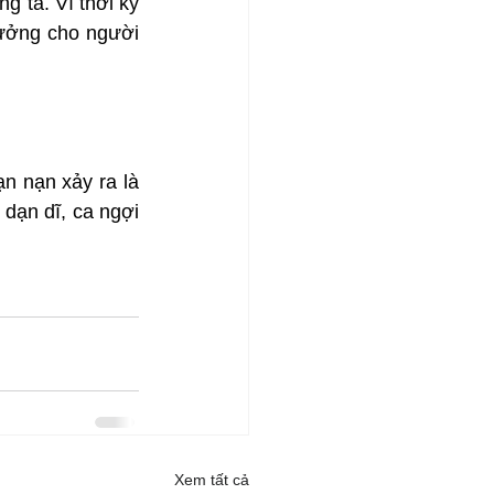
 ta. Vì thời kỳ 
ưởng cho người 
 nạn xảy ra là 
dạn dĩ, ca ngợi 
Xem tất cả