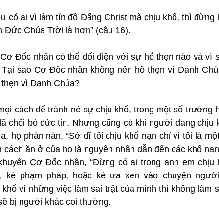
 có ai vì làm tín đồ Đấng Christ mà chịu khổ, thì đừng h
n Đức Chúa Trời là hơn” (câu 16).
 Cơ Đốc nhân có thể đối diện với sự hổ thẹn nào và vì 
? Tại sao Cơ Đốc nhân không nên hổ thẹn vì Danh Chú
 thẹn vì Danh Chúa?
ọi cách để tránh né sự chịu khổ, trong một số trường h
ã chối bỏ đức tin. Nhưng cũng có khi người đang chịu k
, họ phàn nàn, “Sở dĩ tôi chịu khổ nạn chỉ vì tôi là mộ
h cách ăn ở của họ là nguyên nhân dẫn đến các khổ nạn 
khuyên Cơ Đốc nhân, “Đừng có ai trong anh em chịu k
p, kẻ phạm pháp, hoặc kẻ ưa xen vào chuyện người 
khổ vì những việc làm sai trật của mình thì không làm 
sẽ bị người khác coi thường.