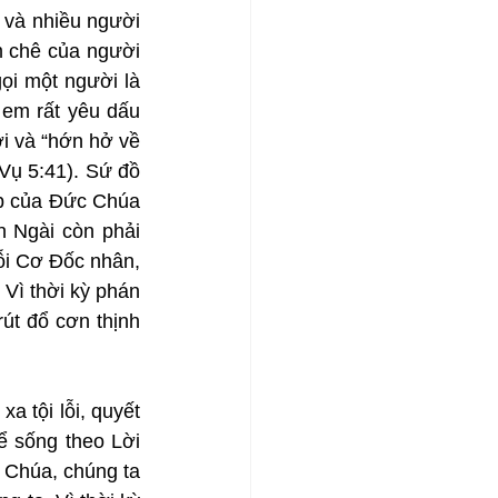
 và nhiều người 
m chê của người 
ọi một người là 
em rất yêu dấu 
 và “hớn hở về 
ụ 5:41). Sứ đồ 
p của Đức Chúa 
 Ngài còn phải 
ỗi Cơ Đốc nhân, 
Vì thời kỳ phán 
út đổ cơn thịnh 
tội lỗi, quyết 
 sống theo Lời 
 Chúa, chúng ta 