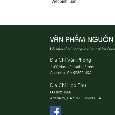
Viết bình luận...
08-05 Thi Hành Sự Công Chính
VĂN PHẨM NGUỒN
Hội viên của
Evangelical Council for Fina
Địa Chỉ Văn Phòng
1100 North Paradise Street
Anaheim, CA 92806 USA
Địa Chỉ Hộp Thư
PO Box 4568
Anaheim, CA 92803-4568 USA