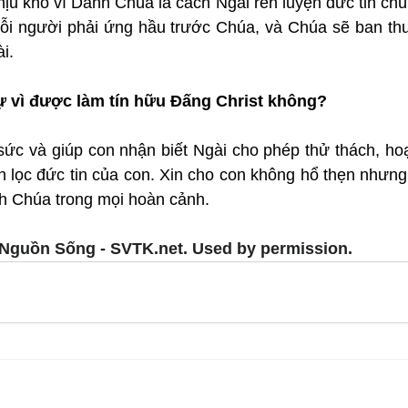
hịu khổ vì Danh Chúa là cách Ngài rèn luyện đức tin chúng
ỗi người phải ứng hầu trước Chúa, và Chúa sẽ ban th
i.
ự vì được làm tín hữu Đấng Christ không?
ức và giúp con nhận biết Ngài cho phép thử thách, hoạn
n lọc đức tin của con. Xin cho con không hổ thẹn nhưng 
h Chúa trong mọi hoàn cảnh.
Nguồn Sống - SVTK.net. Used by permission.