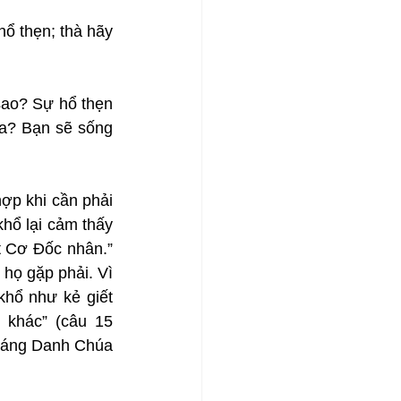
ổ thẹn; thà hãy 
sao? Sự hổ thẹn 
a? Bạn sẽ sống 
ợp khi cần phải 
hổ lại cảm thấy 
t Cơ Đốc nhân.” 
họ gặp phải. Vì 
hổ như kẻ giết 
khác” (câu 15 
sáng Danh Chúa 