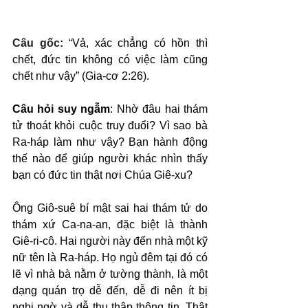
Câu gốc: 
“Vả, xác chẳng có hồn thì 
chết, đức tin không có việc làm cũng 
chết như vậy” (Gia-cơ 2:26).
Câu hỏi suy ngẫm
: Nhờ đâu hai thám 
tử thoát khỏi cuộc truy đuổi? Vì sao bà 
Ra-háp làm như vậy? Bạn hành động 
thế nào để giúp người khác nhìn thấy 
bạn có đức tin thật nơi Chúa Giê-xu?
Ông Giô-suê bí mật sai hai thám tử do 
thám xứ Ca-na-an, đặc biệt là thành 
Giê-ri-cô. Hai người này đến nhà một kỹ 
nữ tên là Ra-háp. Họ ngủ đêm tại đó có 
lẽ vì nhà bà nằm ở tường thành, là một 
dạng quán trọ dễ đến, dễ đi nên ít bị 
nghi ngờ và dễ thu thập thông tin. Thật 