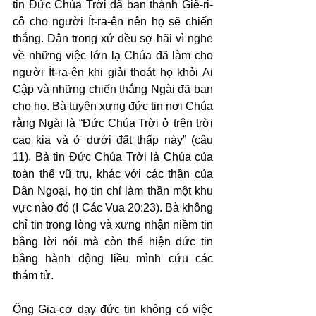
tin Đức Chúa Trời đã ban thành Giê-ri-
cô cho người Ít-ra-ên nên họ sẽ chiến 
thắng. Dân trong xứ đều sợ hãi vì nghe 
về những việc lớn lạ Chúa đã làm cho 
người Ít-ra-ên khi giải thoát họ khỏi Ai 
Cập và những chiến thắng Ngài đã ban 
cho họ. Bà tuyên xưng đức tin nơi Chúa 
rằng Ngài là “Đức Chúa Trời ở trên trời 
cao kia và ở dưới đất thấp này” (câu 
11). Bà tin Đức Chúa Trời là Chúa của 
toàn thể vũ trụ, khác với các thần của 
Dân Ngoại, họ tin chỉ làm thần một khu 
vực nào đó (I Các Vua 20:23). Bà không 
chỉ tin trong lòng và xưng nhận niềm tin 
bằng lời nói mà còn thể hiện đức tin 
bằng hành động liều mình cứu các 
thám tử.
Ông Gia-cơ dạy đức tin không có việc 