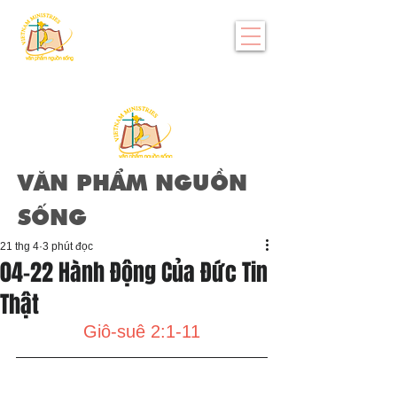
VĂN PHẨM NGUỒN
SỐNG
21 thg 4
3 phút đọc
04-22 Hành Động Của Đức Tin
Thật
Giô-suê 2:1-11