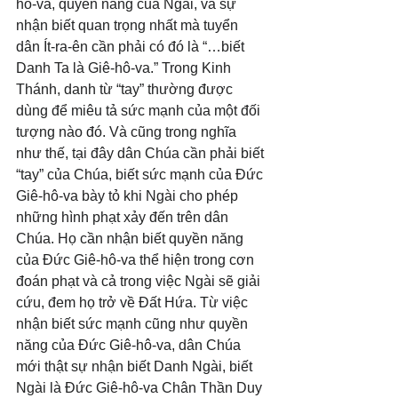
hô-va, quyền năng của Ngài, và sự 
nhận biết quan trọng nhất mà tuyển 
dân Ít-ra-ên cần phải có đó là “…biết 
Danh Ta là Giê-hô-va.” Trong Kinh 
Thánh, danh từ “tay” thường được 
dùng để miêu tả sức mạnh của một đối 
tượng nào đó. Và cũng trong nghĩa 
như thế, tại đây dân Chúa cần phải biết 
“tay” của Chúa, biết sức mạnh của Đức 
Giê-hô-va bày tỏ khi Ngài cho phép 
những hình phạt xảy đến trên dân 
Chúa. Họ cần nhận biết quyền năng 
của Đức Giê-hô-va thể hiện trong cơn 
đoán phạt và cả trong việc Ngài sẽ giải 
cứu, đem họ trở về Đất Hứa. Từ việc 
nhận biết sức mạnh cũng như quyền 
năng của Đức Giê-hô-va, dân Chúa 
mới thật sự nhận biết Danh Ngài, biết 
Ngài là Đức Giê-hô-va Chân Thần Duy 