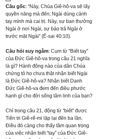
Câu gốc
: “Này, Chúa Giê-hô-va sẽ lấy 
quyền năng mà đến; Ngài dùng cánh 
tay mình mà cai trị. Này, sự ban thưởng 
Ngài ở nơi Ngài, sự báo trả Ngài ở 
trước mặt Ngài” (Ê-sai 40:10).
Câu hỏi suy ngẫm
: Cụm từ “Biết tay” 
của Đức Giê-hô-va trong câu 21 nghĩa 
là gì? Hành động nào của dân Chúa 
chứng tỏ họ chưa thật nhận biết Ngài 
là Đức Giê-hô-va? Nhận biết Danh 
Đức Giê-hô-va đem đến điều phước 
hạnh gì cho đời sống tâm linh của bạn?
Chỉ trong câu 21, động từ “biết” được 
Tiên tri Giê-rê-mi lặp lại đến ba lần. 
Điều đó càng cho thấy tầm quan trọng 
của việc nhận biết “tay” của Đức Giê-