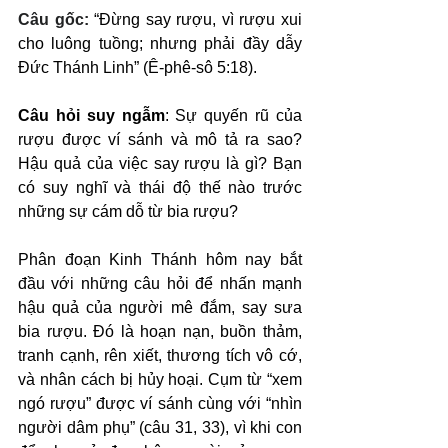
Câu gốc: 
“Đừng say rượu, vì rượu xui 
cho luông tuồng; nhưng phải đầy dẫy 
Đức Thánh Linh” (Ê-phê-sô 5:18).
Câu hỏi suy ngẫm
: Sự quyến rũ của 
rượu được ví sánh và mô tả ra sao? 
Hậu quả của việc say rượu là gì? Bạn 
có suy nghĩ và thái độ thế nào trước 
những sự cám dỗ từ bia rượu?
Phân đoạn Kinh Thánh hôm nay bắt 
đầu với những câu hỏi để nhấn mạnh 
hậu quả của người mê đắm, say sưa 
bia rượu. Đó là hoạn nạn, buồn thảm, 
tranh cạnh, rên xiết, thương tích vô cớ, 
và nhân cách bị hủy hoại. Cụm từ “xem 
ngó rượu” được ví sánh cùng với “nhìn 
người dâm phụ” (câu 31, 33), vì khi con 