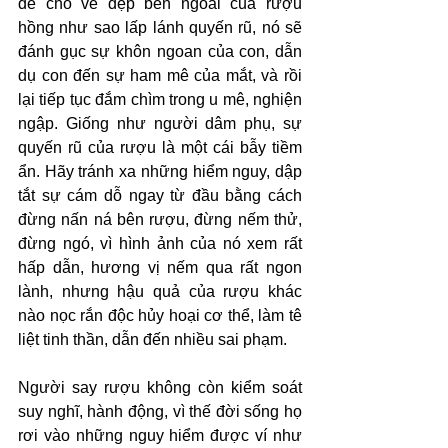
để cho vẻ đẹp bên ngoài của rượu 
hồng như sao lấp lánh quyến rũ, nó sẽ 
đánh gục sự khôn ngoan của con, dẫn 
dụ con đến sự ham mê của mắt, và rồi 
lại tiếp tục đắm chìm trong u mê, nghiện 
ngập. Giống như người dâm phụ, sự 
quyến rũ của rượu là một cái bẫy tiềm 
ẩn. Hãy tránh xa những hiểm nguy, dập 
tắt sự cám dỗ ngay từ đầu bằng cách 
đừng nấn ná bên rượu, đừng nếm thử, 
đừng ngó, vì hình ảnh của nó xem rất 
hấp dẫn, hương vị nếm qua rất ngon 
lành, nhưng hậu quả của rượu khác 
nào nọc rắn độc hủy hoại cơ thể, làm tê 
liệt tinh thần, dẫn đến nhiều sai phạm.
Người say rượu không còn kiểm soát 
suy nghĩ, hành động, vì thế đời sống họ 
rơi vào những nguy hiểm được ví như 