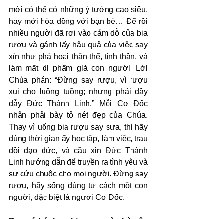
mới có thể có những ý tưởng cao siêu, 
hay mới hòa đồng với bạn bè… Để rồi 
nhiều người đã rơi vào cám dỗ của bia 
rượu và gánh lấy hậu quả của việc say 
xỉn như phá hoại thân thể, tinh thần, và 
làm mất đi phẩm giá con người. Lời 
Chúa phán: “Đừng say rượu, vì rượu 
xui cho luông tuồng; nhưng phải đầy 
dẫy Đức Thánh Linh.” Mỗi Cơ Đốc 
nhân phải bày tỏ nét đẹp của Chúa. 
Thay vì uống bia rượu say sưa, thì hãy 
dùng thời gian ấy học tập, làm việc, trau 
dồi đạo đức, và cầu xin Đức Thánh 
Linh hướng dẫn để truyền ra tình yêu và 
sự cứu chuộc cho mọi người. Đừng say 
rượu, hãy sống đúng tư cách một con 
người, đặc biệt là người Cơ Đốc.