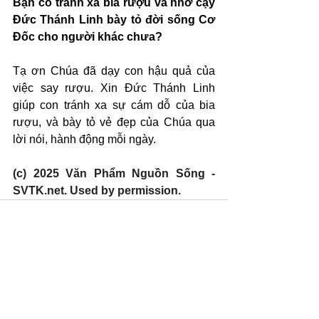
Bạn có tránh xa bia rượu và nhờ cậy 
Đức Thánh Linh bày tỏ đời sống Cơ 
Đốc cho người khác chưa?
Tạ ơn Chúa đã dạy con hậu quả của 
việc say rượu. Xin Đức Thánh Linh 
giúp con tránh xa sự cám dỗ của bia 
rượu, và bày tỏ vẻ đẹp của Chúa qua 
lời nói, hành động mỗi ngày.
(c) 2025 Văn Phẩm Nguồn Sống - 
SVTK.net. Used by permission.
Xem tất cả
Bài đăng gần đây