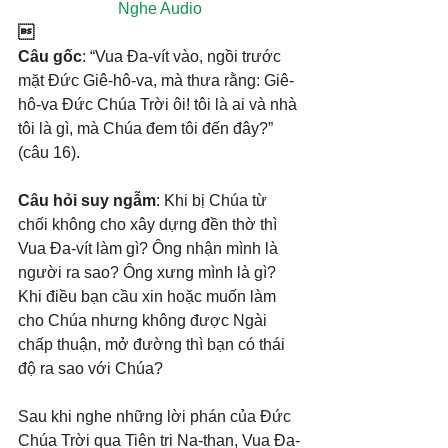
Nghe Audio

Câu gốc
: “Vua Đa-vít vào, ngồi trước 
mặt Đức Giê-hô-va, mà thưa rằng: Giê-
hô-va Đức Chúa Trời ôi! tôi là ai và nhà 
tôi là gì, mà Chúa đem tôi đến đây?” 
(câu 16).
Câu hỏi suy ngẫm
: Khi bị Chúa từ 
chối không cho xây dựng đền thờ thì 
Vua Đa-vít làm gì? Ông nhận mình là 
người ra sao? Ông xưng mình là gì? 
Khi điều bạn cầu xin hoặc muốn làm 
cho Chúa nhưng không được Ngài 
chấp thuận, mở đường thì bạn có thái 
độ ra sao với Chúa?
Sau khi nghe những lời phán của Đức 
Chúa Trời qua Tiên tri Na-than, Vua Đa-