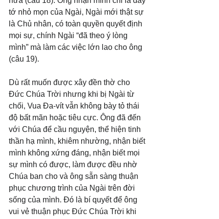
nữa (câu 18). Ông nhận mình chỉ là đầy 
tớ nhỏ mọn của Ngài, Ngài mới thật sự 
là Chủ nhân, có toàn quyền quyết định 
mọi sự, chính Ngài “đã theo ý lòng 
mình” mà làm các việc lớn lao cho ông 
(câu 19).
Dù rất muốn được xây đền thờ cho 
Đức Chúa Trời nhưng khi bị Ngài từ 
chối, Vua Đa-vít vẫn không bày tỏ thái 
độ bất mãn hoặc tiêu cực. Ông đã đến 
với Chúa để cầu nguyện, thể hiện tinh 
thần hạ mình, khiêm nhường, nhận biết 
mình không xứng đáng, nhận biết mọi 
sự mình có được, làm được đều nhờ 
Chúa ban cho và ông sẵn sàng thuận 
phục chương trình của Ngài trên đời 
sống của mình. Đó là bí quyết để ông 
vui vẻ thuận phục Đức Chúa Trời khi 