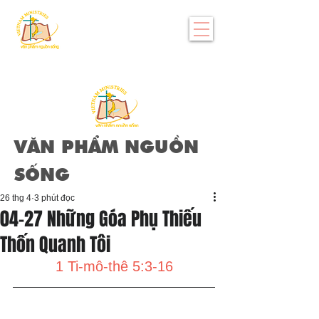
VĂN PHẨM NGUỒN
SỐNG
26 thg 4
3 phút đọc
04-27 Những Góa Phụ Thiếu
Thốn Quanh Tôi
1 Ti-mô-thê 5:3-16