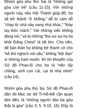
Nhóm góa phụ thứ hai là “những gái 
góa còn trẻ” (câu 11-15). Với những 
người này, nếu Hội Thánh giúp đỡ, họ 
sẽ trở thành “ở không,” dễ bị cám dỗ 
“chạy từ nhà này sang nhà khác,” “thày 
lay thóc mách,” “nói những việc không 
đáng nói,” và bị những “thú vui xui họ lìa 
khỏi Đấng Christ” là rất lớn. Cho nên, 
để bản thân họ không trở thành cớ cho 
“kẻ thù nghịch nói xấu,” không “bội đạo” 
vì những ham muốn, thì lời khuyên của 
Sứ đồ Phao-lô cho họ là “nên lấy 
chồng, sinh con cái, cai trị nhà mình” 
(câu 14).
Nhóm góa phụ thứ ba, Sứ đồ Phao-lô 
dặn dò Mục sư trẻ Ti-mô-thê cần quan 
tâm đến, là “những người đàn bà góa 
thật là góa” (câu 3, 5, 9-10, 16). Đây là 