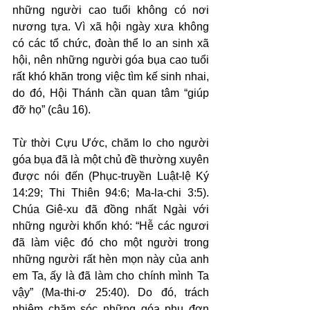
những người cao tuổi không có nơi 
nương tựa. Vì xã hội ngày xưa không 
có các tổ chức, đoàn thể lo an sinh xã 
hội, nên những người góa bụa cao tuổi 
rất khó khăn trong việc tìm kế sinh nhai, 
do đó, Hội Thánh cần quan tâm “giúp 
đỡ họ” (câu 16).
Từ thời Cựu Ước, chăm lo cho người 
góa bụa đã là một chủ đề thường xuyên 
được nói đến (Phục-truyền Luật-lệ Ký 
14:29; Thi Thiên 94:6; Ma-la-chi 3:5). 
Chúa Giê-xu đã đồng nhất Ngài với 
những người khốn khó: “Hễ các ngươi 
đã làm việc đó cho một người trong 
những người rất hèn mọn này của anh 
em Ta, ấy là đã làm cho chính mình Ta 
vậy” (Ma-thi-ơ 25:40). Do đó, trách 
nhiệm chăm sóc những góa phụ đơn 