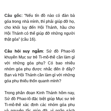
Câu gốc: 
“Nếu tín đồ nào có đàn bà 
góa trong nhà mình, thì phải giúp đỡ họ, 
cho khỏi lụy đến Hội Thánh, hầu cho 
Hội Thánh có thể giúp đỡ những người 
thật góa” (câu 16).
Câu hỏi suy ngẫm
: Sứ đồ Phao-lô 
khuyên Mục sư trẻ Ti-mô-thê cần làm gì 
với những góa phụ? Có bao nhiêu 
nhóm góa phụ được nhắc đến ở đây? 
Bạn và Hội Thánh cần làm gì với những 
góa phụ thiếu thốn quanh mình?
Trong phân đoạn Kinh Thánh hôm nay, 
Sứ đồ Phao-lô đặc biệt giúp Mục sư trẻ 
Ti-mô-thê xác định các nhóm góa phụ 
và nguyên tắc giúp đỡ, vì ngân sách 