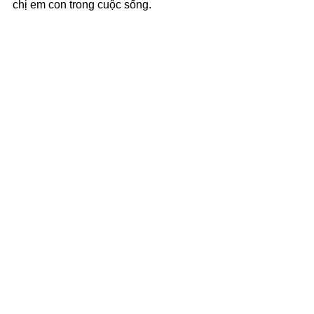
chị em con trong cuộc sống.
(c) 2026 Văn Phẩm Nguồn Sống - 
SVTK.net. Used by permission.
Xem tất cả
Bài đăng gần đây