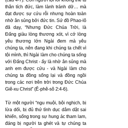
thân tích đức, làm lành tránh dữ… mà 
đạt được sự cứu rỗi nhưng hoàn toàn 
nhờ ân sủng bởi đức tin. Sứ đồ Phao-lô 
đã dạy, “Nhưng Đức Chúa Trời, là 
Đấng giàu lòng thương xót, vì cớ lòng 
yêu thương lớn Ngài đem mà yêu 
chúng ta, nên đang khi chúng ta chết vì 
tội mình, thì Ngài làm cho chúng ta sống 
với Đấng Christ - ấy là nhờ ân sủng mà 
anh em được cứu - và Ngài làm cho 
chúng ta đồng sống lại và đồng ngồi 
trong các nơi trên trời trong Đức Chúa 
Giê-xu Christ” (Ê-phê-sô 2:4-6).
Từ một người “ngu muội, bội nghịch, bị 
lừa dối, bị đủ thứ tình dục dâm dật sai 
khiến, sống trong sự hung ác tham lam, 
đáng bị người ta ghét và tự chúng ta 