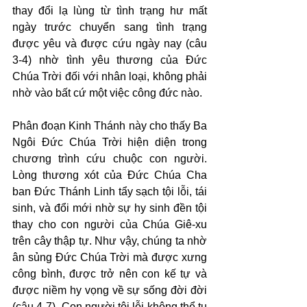
thay đổi lạ lùng từ tình trạng hư mất 
ngày trước chuyển sang tình trạng 
được yêu và được cứu ngày nay (câu 
3-4) nhờ tình yêu thương của Đức 
Chúa Trời đối với nhân loại, không phải 
nhờ vào bất cứ một việc công đức nào.
Phân đoạn Kinh Thánh này cho thấy Ba 
Ngôi Đức Chúa Trời hiện diện trong 
chương trình cứu chuộc con người. 
Lòng thương xót của Đức Chúa Cha 
ban Đức Thánh Linh tẩy sạch tội lỗi, tái 
sinh, và đổi mới nhờ sự hy sinh đền tội 
thay cho con người của Chúa Giê-xu 
trên cây thập tự. Như vậy, chúng ta nhờ 
ân sủng Đức Chúa Trời mà được xưng 
công bình, được trở nên con kế tự và 
được niềm hy vọng về sự sống đời đời 
(câu 4-7). Con người tội lỗi không thể tu 