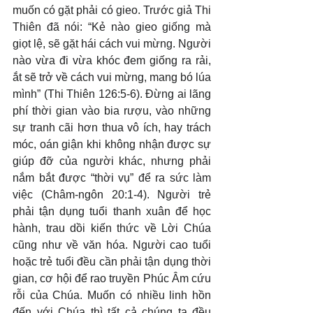
muốn có gặt phải có gieo. Trước giả Thi 
Thiên đã nói: “Kẻ nào gieo giống mà 
giọt lệ, sẽ gặt hái cách vui mừng. Người 
nào vừa đi vừa khóc đem giống ra rải, 
ắt sẽ trở về cách vui mừng, mang bó lúa 
mình” (Thi Thiên 126:5-6). Đừng ai lãng 
phí thời gian vào bia rượu, vào những 
sự tranh cãi hơn thua vô ích, hay trách 
móc, oán giận khi không nhận được sự 
giúp đỡ của người khác, nhưng phải 
nắm bắt được “thời vụ” để ra sức làm 
việc (Châm-ngôn 20:1-4). Người trẻ 
phải tận dụng tuổi thanh xuân để học 
hành, trau dồi kiến thức về Lời Chúa 
cũng như về văn hóa. Người cao tuổi 
hoặc trẻ tuổi đều cần phải tận dụng thời 
gian, cơ hội để rao truyền Phúc Âm cứu 
rỗi của Chúa. Muốn có nhiều linh hồn 
đến với Chúa thì tất cả chúng ta đều 