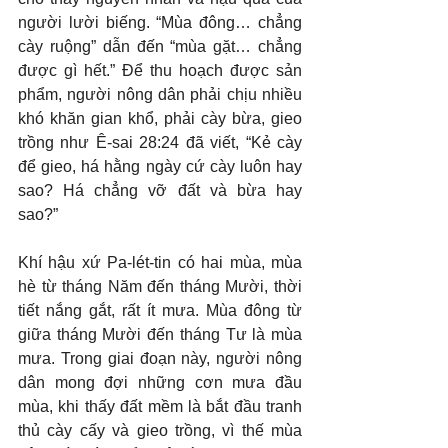
người lười biếng. “Mùa đông… chẳng 
cày ruộng” dẫn đến “mùa gặt… chẳng 
được gì hết.” Để thu hoạch được sản 
phẩm, người nông dân phải chịu nhiều 
khó khăn gian khổ, phải cày bừa, gieo 
trồng như Ê-sai 28:24 đã viết, “Kẻ cày 
để gieo, há hằng ngày cứ cày luôn hay 
sao? Há chẳng vỡ đất và bừa hay 
sao?”
Khí hậu xứ Pa-lét-tin có hai mùa, mùa 
hè từ tháng Năm đến tháng Mười, thời 
tiết nắng gắt, rất ít mưa. Mùa đông từ 
giữa tháng Mười đến tháng Tư là mùa 
mưa. Trong giai đoạn này, người nông 
dân mong đợi những cơn mưa đầu 
mùa, khi thấy đất mềm là bắt đầu tranh 
thủ cày cấy và gieo trồng, vì thế mùa 