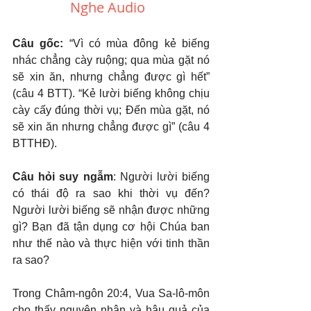
Nghe Audio 
Câu gốc: 
“Vì có mùa đông kẻ biếng 
nhác chẳng cày ruộng; qua mùa gặt nó 
sẽ xin ăn, nhưng chẳng được gì hết” 
(câu 4 BTT). “Kẻ lười biếng không chịu 
cày cấy đúng thời vụ; Đến mùa gặt, nó 
sẽ xin ăn nhưng chẳng được gì” (câu 4 
BTTHĐ).
Câu hỏi suy ngẫm
: Người lười biếng 
có thái độ ra sao khi thời vụ đến? 
Người lười biếng sẽ nhận được những 
gì? Bạn đã tận dụng cơ hội Chúa ban 
như thế nào và thực hiện với tinh thần 
ra sao?
Trong Châm-ngôn 20:4, Vua Sa-lô-môn 
cho thấy nguyên nhân và hậu quả của 