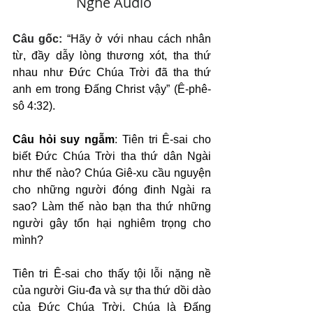
   Nghe Audio
Câu gốc: 
“Hãy ở với nhau cách nhân 
từ, đầy dẫy lòng thương xót, tha thứ 
nhau như Đức Chúa Trời đã tha thứ 
anh em trong Đấng Christ vậy” (Ê-phê-
sô 4:32).
Câu hỏi suy ngẫm
: Tiên tri Ê-sai cho 
biết Đức Chúa Trời tha thứ dân Ngài 
như thế nào? Chúa Giê-xu cầu nguyện 
cho những người đóng đinh Ngài ra 
sao? Làm thế nào bạn tha thứ những 
người gây tổn hại nghiêm trọng cho 
mình?
Tiên tri Ê-sai cho thấy tội lỗi nặng nề 
của người Giu-đa và sự tha thứ dồi dào 
của Đức Chúa Trời. Chúa là Đấng 