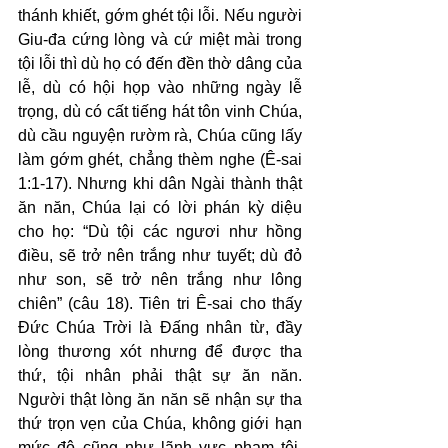
thánh khiết, gớm ghét tội lỗi. Nếu người 
Giu-đa cứng lòng và cứ miệt mài trong 
tội lỗi thì dù họ có đến đền thờ dâng của 
lễ, dù có hội họp vào những ngày lễ 
trọng, dù có cất tiếng hát tôn vinh Chúa, 
dù cầu nguyện rườm rà, Chúa cũng lấy 
làm gớm ghét, chẳng thèm nghe (Ê-sai 
1:1-17). Nhưng khi dân Ngài thành thật 
ăn năn, Chúa lại có lời phán kỳ diệu 
cho họ: “Dù tội các ngươi như hồng 
điều, sẽ trở nên trắng như tuyết; dù đỏ 
như son, sẽ trở nên trắng như lông 
chiên” (câu 18). Tiên tri Ê-sai cho thấy 
Đức Chúa Trời là Đấng nhân từ, đầy 
lòng thương xót nhưng để được tha 
thứ, tội nhân phải thật sự ăn năn. 
Người thật lòng ăn năn sẽ nhận sự tha 
thứ trọn vẹn của Chúa, không giới hạn 
mức độ cũng như lãnh vực phạm tội. 