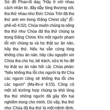
Sứ đồ Phao-lô dạy, “Hãy ở với nhau 
cách nhân từ, đầy dẫy lòng thương xót, 
tha thứ nhau như Đức Chúa Trời đã tha 
thứ anh em trong Đấng Christ vậy” (Ê-
phê-sô 4:32). Chúa muốn chúng ta sống 
tha thứ như Chúa đã tha thứ chúng ta 
trong Đấng Christ. Khi một người phạm 
lỗi với chúng ta và họ thật sự ăn năn, 
hãy tha thứ. Nếu họ vẫn cứng lòng 
không chịu ăn năn, hãy cầu nguyện xin 
Chúa tha cho họ, bẻ trách, sửa trị họ để 
họ thật sự ăn năn hối cải. Chúa phán: 
“Nếu không tha lỗi cho người ta thì Cha 
các ngươi cũng sẽ không tha lỗi cho 
các ngươi” (Ma-thi-ơ 6:15). Cũng có 
một số trường hợp chúng ta khó lòng 
tha thứ những người đã gây tổn hại 
nghiêm trọng cho mình. Dù vậy, tha thứ 
như Chúa đã tha thứ là một mệnh lệnh, 