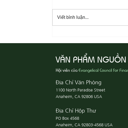
Viết bình luận...
08-06 Yêu Thương Người Nghèo
Khổ
VĂN PHẨM NGUỒN
Hội viên của
Evangelical Council for Fina
Địa Chỉ Văn Phòng
1100 North Paradise Street
Anaheim, CA 92806 USA
Địa Chỉ Hộp Thư
PO Box 4568
Anaheim, CA 92803-4568 USA