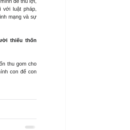
ình để thu lợi, 
với luật pháp, 
sinh mạng và sự 
i thiếu thốn 
ốn thu gom cho 
ính con để con 