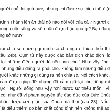
người chắt lót quá bực, nhưng chỉ được sự thiếu thốn” (
 Kinh Thánh lên án thái độ nào đối với của cải? Người có
trong cuộc sống và sẽ nhận được hậu quả gì? Bạn đang 
ang sở hữu?
 rãi chia sẻ những gì mình có cho người thiếu thốn thì
(câu 24b). Cụm từ này được các bản dịch khác dịch là: 
 lại những điều người đó nên ban cho.” Như vậy, “ngườ
ại những điều đáng ra phải cho, không làm những điều đ
ười khác những gì đúng ra nên chia sẻ. Nói cách khác, 
cần được giúp đỡ nhưng đã cầm giữ lại cho riêng mìn
ực.” Người sống như vậy “chỉ được sự thiếu thốn,” vì k
ì coi như đã vi phạm nguyên tắc đạo đức của Đức Chúa 
 nhận được cơn giận của Chúa mà thôi (câu 23). Nếu
 là điều thiện” do bản chất công bình nên không thể ao 