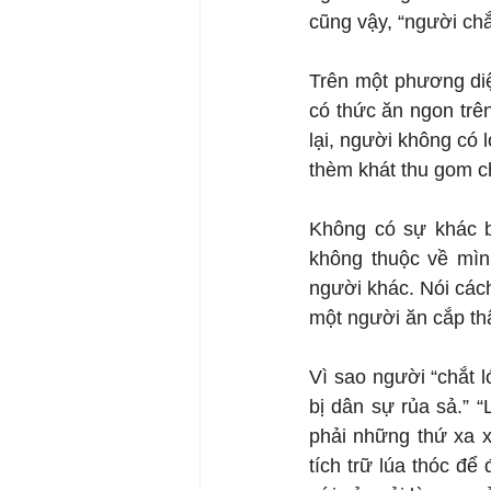
cũng vậy, “người chắ
Trên một phương diệ
có thức ăn ngon trê
lại, người không có 
thèm khát thu gom ch
Không có sự khác bi
không thuộc về mình
người khác. Nói cách
một người ăn cắp thậ
Vì sao người “chắt l
bị dân sự rủa sả.” 
phải những thứ xa x
tích trữ lúa thóc để