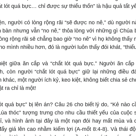
t lót quá bực… chỉ được sự thiếu thốn” là hậu quả tất y
n, người có lòng rộng rãi “sẽ được no nê,” dù người nà
n bàn nhưng vẫn “no nê,” thỏa lòng với những gì Chúa 
lòng rộng rãi sẽ chẳng bao giờ “no nê” vì họ không thấy m
o mình nhiều hơn, đó là người luôn thấy đói khát, “thiếu
ệt giữa ăn cắp và “chắt lót quá bực.” Người ăn cắp 
, còn người “chắt lót quá bực” giữ lại những điều đá
 khác, một người ích kỷ, keo kiệt, không biết chia sẻ ch
t ra chỉ là một!
ót quá bực” bị lên án? Câu 26 cho biết lý do, “Kẻ nào cầ
“Lúa thóc” tượng trưng cho nhu cầu thiết yếu của cuộc 
ỉ, và hình ảnh tại đây là một nạn đói hay mất mùa và 
 đẩy giá lên cao nhằm kiếm lợi (A-mốt 8:4-8). Và thái độ 