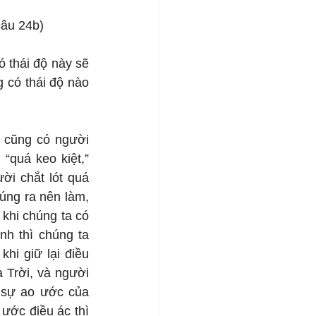
câu 24b)
 thái độ này sẽ 
có thái độ nào 
 cũng có người 
“quá keo kiệt,” 
i chắt lót quá 
úng ra nên làm, 
khi chúng ta có 
h thì chúng ta 
hi giữ lại điều 
Trời, và người 
 sự ao ước của 
ước điều ác thì 