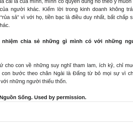
ủa cải là của mình, mình có quyền dùng nó theo ý muốn m
của người khác. Kiếm lời trong kinh doanh không trái 
rủa sả” vì với họ, tiền bạc là điều duy nhất, bất chấp 
hác.
 nhiệm chia sẻ những gì mình có với những ngườ
hứ cho con về những suy nghĩ tham lam, ích kỷ, chỉ mu
 con bước theo chân Ngài là Đấng từ bỏ mọi sự vì ch
i với những người thiếu thốn.
 Nguồn Sống. Used by permission.