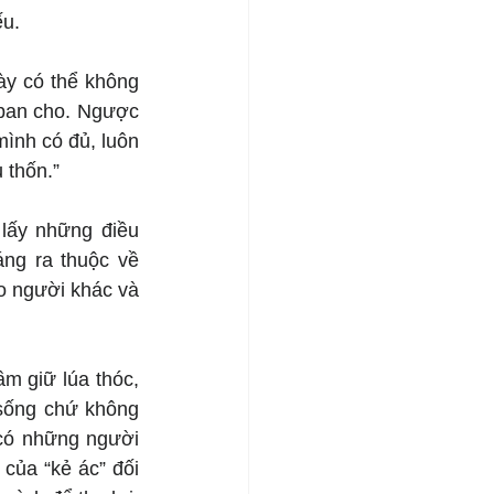
ếu.
y có thể không 
ban cho. Ngược 
ình có đủ, luôn 
 thốn.”
lấy những điều 
ng ra thuộc về 
o người khác và 
m giữ lúa thóc, 
sống chứ không 
có những người 
của “kẻ ác” đối 