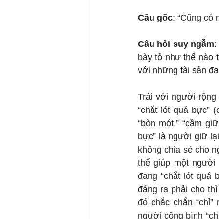
Câu gốc
: “Cũng có 
Câu hỏi suy ngẫm
:
bày tỏ như thế nào 
với những tài sản đ
Trái với người rộng
“chắt lót quá bực” 
“bòn mót,” “cầm giữ
bực” là người giữ l
không chia sẻ cho ng
thể giúp một người 
đang “chắt lót quá b
đáng ra phải cho th
đó chắc chắn “chỉ”
người công bình “chỉ