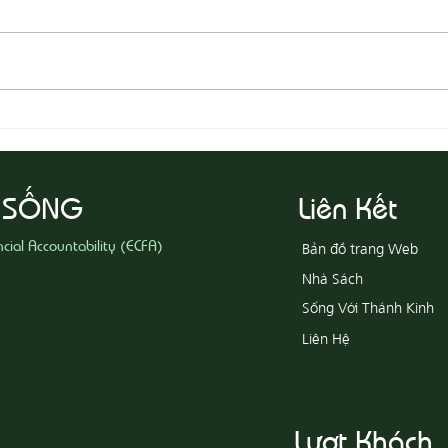
08-05 Thi Hành Sự Công Chính
08-04
Ác
 SỐNG
Liên Kết
ncial Accountability (ECFA)
Bản đồ trang Web
Nhà Sách
Sống Với Thánh Kinh
Liên Hệ
Lượt Khách