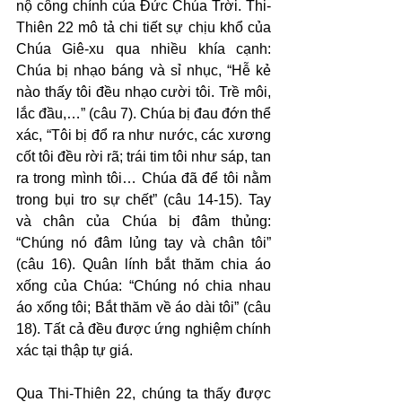
nộ công chính của Đức Chúa Trời. Thi-
Thiên 22 mô tả chi tiết sự chịu khổ của 
Chúa Giê-xu qua nhiều khía cạnh: 
Chúa bị nhạo báng và sỉ nhục, “Hễ kẻ 
nào thấy tôi đều nhạo cười tôi. Trề môi, 
lắc đầu,…” (câu 7). Chúa bị đau đớn thể 
xác, “Tôi bị đổ ra như nước, các xương 
cốt tôi đều rời rã; trái tim tôi như sáp, tan 
ra trong mình tôi… Chúa đã để tôi nằm 
trong bụi tro sự chết” (câu 14-15). Tay 
và chân của Chúa bị đâm thủng: 
“Chúng nó đâm lủng tay và chân tôi” 
(câu 16). Quân lính bắt thăm chia áo 
xống của Chúa: “Chúng nó chia nhau 
áo xống tôi; Bắt thăm về áo dài tôi” (câu 
18). Tất cả đều được ứng nghiệm chính 
xác tại thập tự giá.
Qua Thi-Thiên 22, chúng ta thấy được 