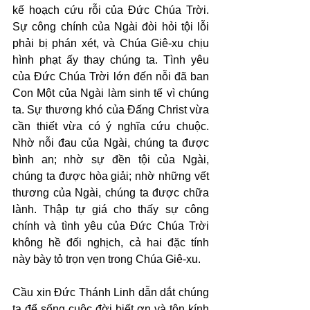
kế hoạch cứu rỗi của Đức Chúa Trời. 
Sự công chính của Ngài đòi hỏi tội lỗi 
phải bị phán xét, và Chúa Giê-xu chịu 
hình phạt ấy thay chúng ta. Tình yêu 
của Đức Chúa Trời lớn đến nỗi đã ban 
Con Một của Ngài làm sinh tế vì chúng 
ta. Sự thương khó của Đấng Christ vừa 
cần thiết vừa có ý nghĩa cứu chuộc. 
Nhờ nỗi đau của Ngài, chúng ta được 
bình an; nhờ sự đền tội của Ngài, 
chúng ta được hòa giải; nhờ những vết 
thương của Ngài, chúng ta được chữa 
lành. Thập tự giá cho thấy sự công 
chính và tình yêu của Đức Chúa Trời 
không hề đối nghịch, cả hai đặc tính 
này bày tỏ trọn vẹn trong Chúa Giê-xu.
Cầu xin Đức Thánh Linh dẫn dắt chúng 
ta để sống cuộc đời biết ơn và tôn kính 