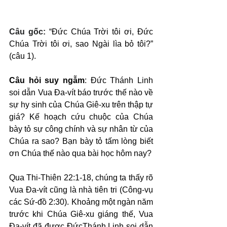
Câu gốc: 
“Đức Chúa Trời tôi ơi, Đức 
Chúa Trời tôi ơi, sao Ngài lìa bỏ tôi?” 
(câu 1).
Câu hỏi suy ngẫm
: Đức Thánh Linh 
soi dẫn Vua Đa-vít báo trước thế nào về 
sự hy sinh của Chúa Giê-xu trên thập tự 
giá? Kế hoạch cứu chuộc của Chúa 
bày tỏ sự công chính và sự nhân từ của 
Chúa ra sao? Bạn bày tỏ tấm lòng biết 
ơn Chúa thế nào qua bài học hôm nay?
Qua Thi-Thiên 22:1-18, chúng ta thấy rõ 
Vua Đa-vít cũng là nhà tiên tri (Công-vụ 
các Sứ-đồ 2:30). Khoảng một ngàn năm 
trước khi Chúa Giê-xu giáng thế, Vua 
Đa-vít đã được ĐứcThánh Linh soi dẫn 