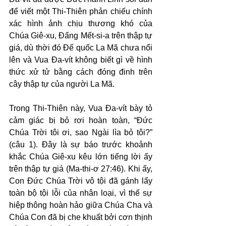
để viết một Thi-Thiên phản chiếu chính 
xác hình ảnh chịu thương khó của 
Chúa Giê-xu, Đấng Mết-si-a trên thập tự 
giá, dù thời đó Đế quốc La Mã chưa nổi 
lên và Vua Đa-vít không biết gì về hình 
thức xử tử bằng cách đóng đinh trên 
cây thập tự của người La Mã.
Trong Thi-Thiên này, Vua Đa-vít bày tỏ 
cảm giác bị bỏ rơi hoàn toàn, “Đức 
Chúa Trời tôi ơi, sao Ngài lìa bỏ tôi?” 
(câu 1). Đây là sự báo trước khoảnh 
khắc Chúa Giê-xu kêu lớn tiếng lời ấy 
trên thập tự giá (Ma-thi-ơ 27:46). Khi ấy, 
Con Đức Chúa Trời vô tội đã gánh lấy 
toàn bộ tội lỗi của nhân loại, vì thế sự 
hiệp thông hoàn hảo giữa Chúa Cha và 
Chúa Con đã bị che khuất bởi cơn thịnh 