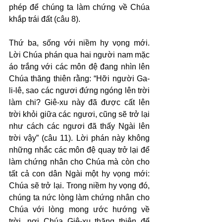
phép để chúng ta làm chứng về Chúa 
khắp trái đất (câu 8).
Thứ ba, sống với niềm hy vọng mới. 
Lời Chúa phán qua hai người nam mặc 
áo trắng với các môn đệ đang nhìn lên 
Chúa thăng thiên rằng: “Hỡi người Ga-
li-lê, sao các ngươi đứng ngóng lên trời 
làm chi? Giê-xu này đã được cất lên 
trời khỏi giữa các ngươi, cũng sẽ trở lại 
như cách các ngươi đã thấy Ngài lên 
trời vậy” (câu 11). Lời phán này không 
những nhắc các môn đệ quay trở lại để 
làm chứng nhân cho Chúa mà còn cho 
tất cả con dân Ngài một hy vọng mới: 
Chúa sẽ trở lại. Trong niềm hy vọng đó, 
chúng ta nức lòng làm chứng nhân cho 
Chúa với lòng mong ước hướng về 
trời, nơi Chúa Giê-xu thăng thiên để 