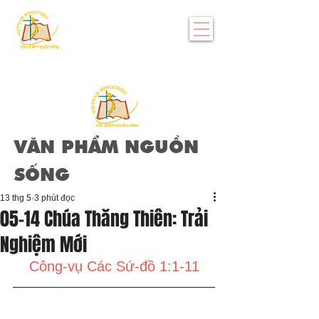
VĂN PHẨM NGUỒN
SỐNG
13 thg 5
3 phút đọc
05-14 Chúa Thăng Thiên: Trải
Nghiệm Mới
Công-vụ Các Sứ-đồ 1:1-11