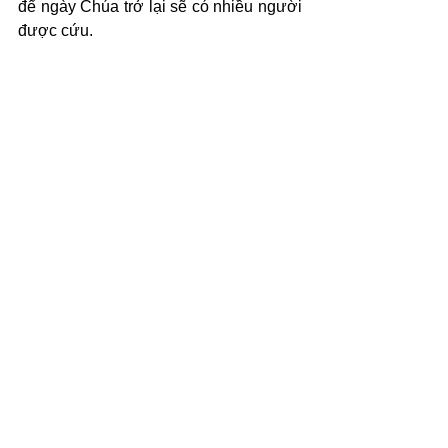
để ngày Chúa trở lại sẽ có nhiều người 
được cứu.
(c) 2026 Văn Phẩm Nguồn Sống - 
SVTK.net. Used by permission.
Xem tất cả
Bài đăng gần đây