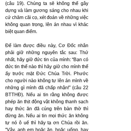
(câu 19). Chúng ta sẽ không thể gây 
dựng và làm gương sáng cho nhau khi 
cứ chăm cãi cọ, xét đoán về những việc 
không quan trọng, lên án nhau vì khác 
biệt quan điểm.
Để làm được điều này, Cơ Đốc nhân 
phải giữ những nguyên tắc sau: Thứ 
nhất, hãy giữ đức tin của mình: “Bạn có 
đức tin thể nào thì hãy giữ cho mình thể 
ấy trước mặt Đức Chúa Trời. Phước 
cho người nào không tự lên án mình về 
những gì mình đã chấp nhận!” (câu 22 
BTTHĐ). Nếu ai tin rằng không được 
phép ăn thịt động vật không thanh sạch 
hay thức ăn đã cúng trên bàn thờ thì 
đừng ăn. Nếu ai tin mọi thức ăn không 
tự nó ô uế thì hãy tạ ơn Chúa rồi ăn. 
“Vậy, anh em hoặc ăn, hoặc uống, hay 