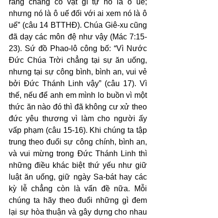
rằng chẳng có vật gì tự nó là ô uế; 
nhưng nó là ô uế đối với ai xem nó là ô 
uế” (câu 14 BTTHĐ). Chúa Giê-xu cũng 
đã dạy các môn đệ như vậy (Mác 7:15-
23). Sứ đồ Phao-lô công bố: “Vì Nước 
Đức Chúa Trời chẳng tại sự ăn uống, 
nhưng tại sự công bình, bình an, vui vẻ 
bởi Đức Thánh Linh vậy” (câu 17). Vì 
thế, nếu để anh em mình lo buồn vì một 
thức ăn nào đó thì đã không cư xử theo 
đức yêu thương vì làm cho người ấy 
vấp phạm (câu 15-16). Khi chúng ta tập 
trung theo đuổi sự công chính, bình an, 
và vui mừng trong Đức Thánh Linh thì 
những điều khác biệt thứ yếu như giữ 
luật ăn uống, giữ ngày Sa-bát hay các 
kỳ lễ chẳng còn là vấn đề nữa. Mỗi 
chúng ta hãy theo đuổi những gì đem 
lại sự hòa thuận và gây dựng cho nhau 