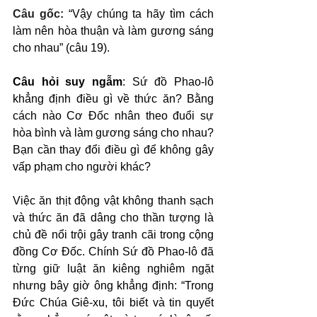
Câu gốc: 
“Vậy chúng ta hãy tìm cách 
làm nên hòa thuận và làm gương sáng 
cho nhau” (câu 19).
Câu hỏi suy ngẫm
: Sứ đồ Phao-lô 
khẳng định điều gì về thức ăn? Bằng 
cách nào Cơ Đốc nhân theo đuổi sự 
hòa bình và làm gương sáng cho nhau? 
Bạn cần thay đổi điều gì để không gây 
vấp phạm cho người khác?
Việc ăn thịt động vật không thanh sạch 
và thức ăn đã dâng cho thần tượng là 
chủ đề nổi trội gây tranh cãi trong cộng 
đồng Cơ Đốc. Chính Sứ đồ Phao-lô đã 
từng giữ luật ăn kiêng nghiêm ngặt 
nhưng bây giờ ông khẳng định: “Trong 
Đức Chúa Giê-xu, tôi biết và tin quyết 