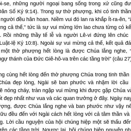
i-se, những người ngoại bang sống trong xứ cũng đư
n Số Ký 9:14). Trong sự thờ phượng, khi có tinh thần h
 người đều hân hoan. Niềm vui đó lan ra khắp Ít-ra-ên, “
ng cả thể,” tức là sự vui mừng lớn lao chưa từng có kể
. Rồi những thầy tế lễ và người Lê-vi đứng lên chúc
Luật-lệ Ký 10:8). Ngoài sự vui mừng cả thể, kết quả đá
 một thờ phượng hết lòng là được Chúa lắng nghe, “
gự thánh của Đức Giê-hô-va trên các tầng trời” (câu 27)
ng cùng hết lòng đến thờ phượng Chúa trong tinh thần h
Chúa đẹp lòng, Ngài sẽ ban phước và nhậm lời cầu 
 nóng cháy, tràn ngập vui mừng khi được gặp Chúa và
ốt đẹp nhất như vua và các quan trưởng ở đây. Ngày nay
ợng, được Chúa lắng nghe và ban phước như vậy nếu
ữu đều đến với Ngài cách hết lòng với cả tâm thần và l
. Lời cầu nguyện của hội chúng hiệp một sẽ thấu đến
rên các tầng trời. Ngược lại, hội chúng hiệp nguyện nh