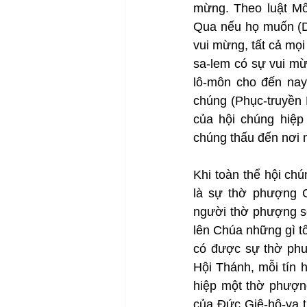
mừng. Theo luật Mô
Qua nếu họ muốn (Dâ
vui mừng, tất cả mọi
sa-lem có sự vui mừ
lô-môn cho đến nay
chúng (Phục-truyền 
của hội chúng hiệp
chúng thấu đến nơi n
Khi toàn thể hội chú
là sự thờ phượng 
người thờ phượng sẽ
lên Chúa những gì t
có được sự thờ phư
Hội Thánh, mỗi tín h
hiệp một thờ phượng
của Đức Giê-hô-va t