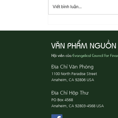
Viết bình luận...
08-07 Nhân Từ Và Chân Thật
VĂN PHẨM NGUỒN
Hội viên của
Evangelical Council for Fina
Địa Chỉ Văn Phòng
1100 North Paradise Street
Anaheim, CA 92806 USA
Địa Chỉ Hộp Thư
PO Box 4568
Anaheim, CA 92803-4568 USA