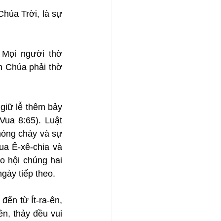
húa Trời, là sự 
Mọi người thờ 
 Chúa phải thờ 
iữ lễ thêm bảy 
ua 8:65). Luật 
nóng cháy và sự 
a Ê-xê-chia và 
o hội chúng hai 
gày tiếp theo.
ến từ Ít-ra-ên, 
, thảy đều vui 