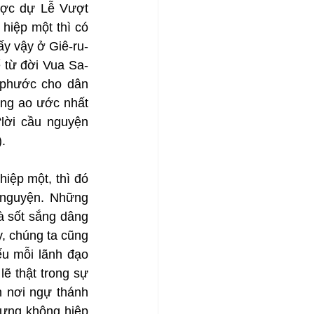
ợc dự Lễ Vượt 
iệp một thì có 
ấy vậy ở Giê-ru-
 từ đời Vua Sa-
 phước cho dân 
ng ao ước nhất 
lời cầu nguyện 
.
iệp một, thì đó 
nguyện. Những 
 sốt sắng dâng 
, chúng ta cũng 
 mỗi lãnh đạo 
ẽ thật trong sự 
 nơi ngự thánh 
ưng không hiệp 