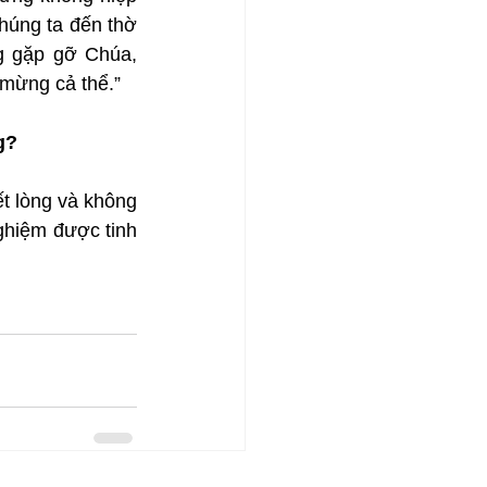
úng ta đến thờ 
 gặp gỡ Chúa, 
 mừng cả thể.”
g?
t lòng và không 
ghiệm được tinh 