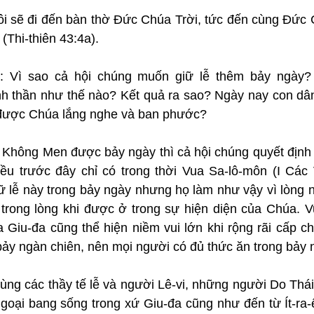
ôi sẽ đi đến bàn thờ Đức Chúa Trời, tức đến cùng Đức C
 (Thi-thiên 43:4a).
m
: Vì sao cả hội chúng muốn giữ lễ thêm bảy ngày? 
h thần như thế nào? Kết quả ra sao? Ngày nay con dân
được Chúa lắng nghe và ban phước?
 Không Men được bảy ngày thì cả hội chúng quyết định g
ều trước đây chỉ có trong thời Vua Sa-lô-môn (I Các V
iữ lễ này trong bảy ngày nhưng họ làm như vậy vì lòng 
trong lòng khi được ở trong sự hiện diện của Chúa. Vu
 Giu-đa cũng thể hiện niềm vui lớn khi rộng rãi cấp ch
ảy ngàn chiên, nên mọi người có đủ thức ăn trong bảy n
ng các thầy tế lễ và người Lê-vi, những người Do Thái đ
oại bang sống trong xứ Giu-đa cũng như đến từ Ít-ra-ên