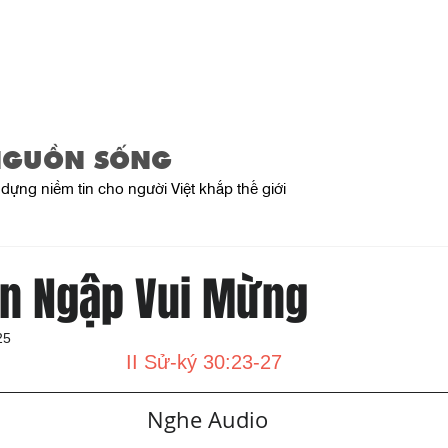
Trang Chủ
Giới Thiệu
Sản Phẩ
NGUỒN SỐNG
dựng niềm tin cho người Việt khắp thế giới
àn Ngập Vui Mừng
25
II Sử-ký 30:23-27
   Nghe Audio