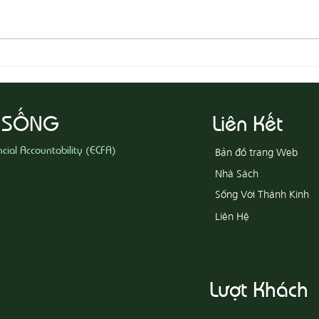
08-05
08-06 Yêu Thương Người Nghèo
Khổ
 SỐNG
Liên Kết
ncial Accountability (ECFA)
Bản đồ trang Web
Nhà Sách
Sống Với Thánh Kinh
Liên Hệ
Lượt Khách