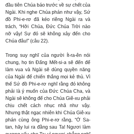
đầu tiên Chúa báo trước về sự chết của 
Ngài. Khi nghe Chúa phán như vậy, Sứ 
đồ Phi-e-rơ đã kéo riêng Ngài ra và 
trách, “Hỡi Chúa, Đức Chúa Trời nào 
nỡ vậy! Sự đó sẽ không xảy đến cho 
Chúa đâu!” (câu 22).
Trong suy nghĩ của người Ít-ra-ên nói 
chung, họ tin Đấng Mết-si-a sẽ đến để 
làm vua và Ngài sẽ dùng quyền năng 
của Ngài để chiến thắng mọi kẻ thù. Vì 
thế Sứ đồ Phi-e-rơ nghĩ rằng đó không 
phải là ý muốn của Đức Chúa Cha, và 
Ngài sẽ không để cho Chúa Giê-xu phải 
chịu chết cách nhục nhã như vậy. 
Nhưng thật ngạc nhiên khi Chúa Giê-xu 
phán cùng ông Phi-e-rơ rằng, “Ớ Sa-
tan, hãy lui ra đằng sau Ta! Ngươi làm 