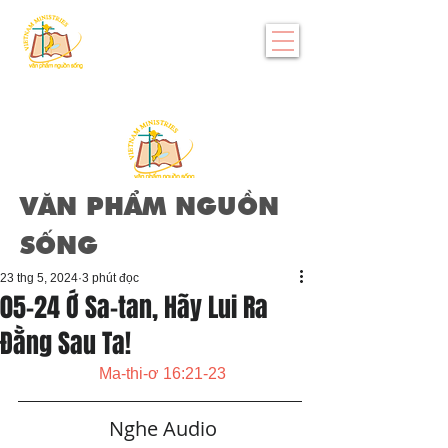
VĂN PHẨM NGUỒN
SỐNG
23 thg 5, 2024
3 phút đọc
05-24 Ớ Sa-tan, Hãy Lui Ra
Đằng Sau Ta!
Ma-thi-ơ 16:21-23
   Nghe Audio