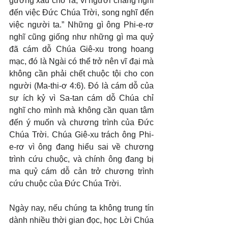
gương xấu cho Ta; vì ngươi chẳng nghĩ 
đến việc Đức Chúa Trời, song nghĩ đến 
việc người ta.” Những gì ông Phi-e-rơ 
nghĩ cũng giống như những gì ma quỷ 
đã cám dỗ Chúa Giê-xu trong hoang 
mạc, đó là Ngài có thể trở nên vĩ đại mà 
không cần phải chết chuộc tội cho con 
người (Ma-thi-ơ 4:6). Đó là cám dỗ của 
sự ích kỷ vì Sa-tan cám dỗ Chúa chỉ 
nghĩ cho mình mà không cần quan tâm 
đến ý muốn và chương trình của Đức 
Chúa Trời. Chúa Giê-xu trách ông Phi-
e-rơ vì ông đang hiểu sai về chương 
trình cứu chuộc, và chính ông đang bị 
ma quỷ cám dỗ cản trở chương trình 
cứu chuộc của Đức Chúa Trời.
Ngày nay, nếu chúng ta không trung tín 
dành nhiều thời gian đọc, học Lời Chúa 