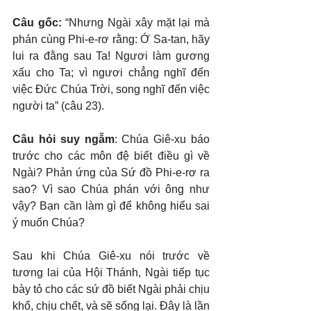
Câu gốc: 
“Nhưng Ngài xây mặt lại mà 
phán cùng Phi-e-rơ rằng: Ớ Sa-tan, hãy 
lui ra đằng sau Ta! Ngươi làm gương 
xấu cho Ta; vì ngươi chẳng nghĩ đến 
việc Đức Chúa Trời, song nghĩ đến việc 
người ta” (câu 23).
Câu hỏi suy ngẫm
: Chúa Giê-xu báo 
trước cho các môn đệ biết điều gì về 
Ngài? Phản ứng của Sứ đồ Phi-e-rơ ra 
sao? Vì sao Chúa phán với ông như 
vậy? Bạn cần làm gì để không hiểu sai 
ý muốn Chúa?
Sau khi Chúa Giê-xu nói trước về 
tương lai của Hội Thánh, Ngài tiếp tục 
bày tỏ cho các sứ đồ biết Ngài phải chịu 
khổ, chịu chết, và sẽ sống lại. Đây là lần 