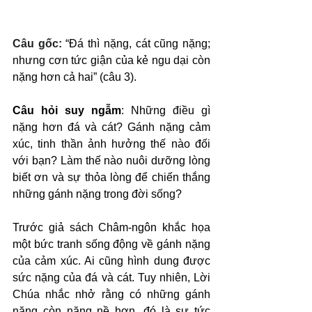
Câu gốc: 
“Đá thì nặng, cát cũng nặng; 
nhưng cơn tức giận của kẻ ngu dại còn 
nặng hơn cả hai” (câu 3).
Câu hỏi suy ngẫm
: Những điều gì 
nặng hơn đá và cát? Gánh nặng cảm 
xúc, tinh thần ảnh hưởng thế nào đối 
với bạn? Làm thế nào nuôi dưỡng lòng 
biết ơn và sự thỏa lòng để chiến thắng 
những gánh nặng trong đời sống?
Trước giả sách Châm-ngôn khắc họa 
một bức tranh sống động về gánh nặng 
của cảm xúc. Ai cũng hình dung được 
sức nặng của đá và cát. Tuy nhiên, Lời 
Chúa nhắc nhở rằng có những gánh 
nặng còn nặng nề hơn, đó là sự tức 