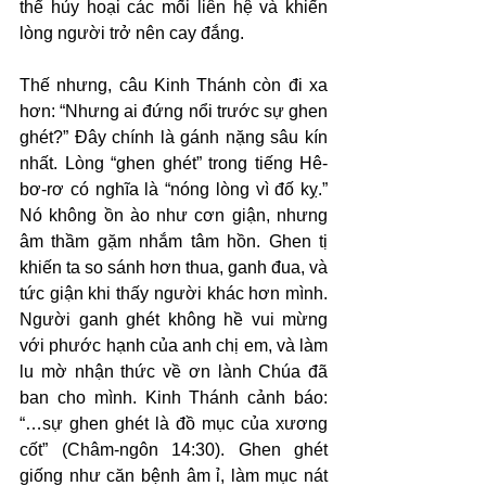
thể hủy hoại các mối liên hệ và khiến 
lòng người trở nên cay đắng.
Thế nhưng, câu Kinh Thánh còn đi xa 
hơn: “Nhưng ai đứng nổi trước sự ghen 
ghét?” Đây chính là gánh nặng sâu kín 
nhất. Lòng “ghen ghét” trong tiếng Hê-
bơ-rơ có nghĩa là “nóng lòng vì đố kỵ.” 
Nó không ồn ào như cơn giận, nhưng 
âm thầm gặm nhắm tâm hồn. Ghen tị 
khiến ta so sánh hơn thua, ganh đua, và 
tức giận khi thấy người khác hơn mình. 
Người ganh ghét không hề vui mừng 
với phước hạnh của anh chị em, và làm 
lu mờ nhận thức về ơn lành Chúa đã 
ban cho mình. Kinh Thánh cảnh báo: 
“…sự ghen ghét là đồ mục của xương 
cốt” (Châm-ngôn 14:30). Ghen ghét 
giống như căn bệnh âm ỉ, làm mục nát 