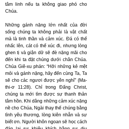
tâm linh nếu ta không giao phó cho 
Chúa.
Những gánh nặng lớn nhất của đời 
sống chúng ta không phải là vật chất 
mà là tinh thần và cảm xúc. Đá có thể 
nhấc lên, cát có thể xúc đi, nhưng lòng 
ghen tị và giận dữ sẽ đè nặng mãi cho 
đến khi ta đặt chúng dưới chân Chúa. 
Chúa Giê-xu phán: “Hỡi những kẻ mệt 
mỏi và gánh nặng, hãy đến cùng Ta, Ta 
sẽ cho các ngươi được yên nghỉ” (Ma-
thi-ơ 11:28). Chỉ trong Đấng Christ, 
chúng ta mới tìm được sự thanh thản 
tâm hồn. Khi dâng những cảm xúc nặng 
nề cho Chúa, Ngài thay thế chúng bằng 
tình yêu thương, lòng kiên nhẫn và sự 
biết ơn. Người khôn ngoan sẽ học cách 
đáp lại sự khiêu khích bằng sự dịu 