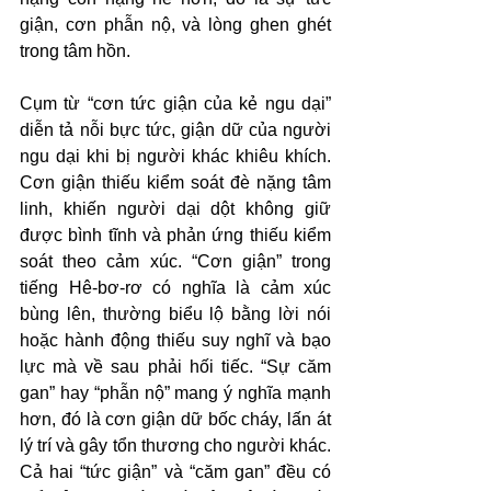
giận, cơn phẫn nộ, và lòng ghen ghét 
trong tâm hồn.
Cụm từ “cơn tức giận của kẻ ngu dại” 
diễn tả nỗi bực tức, giận dữ của người 
ngu dại khi bị người khác khiêu khích. 
Cơn giận thiếu kiểm soát đè nặng tâm 
linh, khiến người dại dột không giữ 
được bình tĩnh và phản ứng thiếu kiểm 
soát theo cảm xúc. “Cơn giận” trong 
tiếng Hê-bơ-rơ có nghĩa là cảm xúc 
bùng lên, thường biểu lộ bằng lời nói 
hoặc hành động thiếu suy nghĩ và bạo 
lực mà về sau phải hối tiếc. “Sự căm 
gan” hay “phẫn nộ” mang ý nghĩa mạnh 
hơn, đó là cơn giận dữ bốc cháy, lấn át 
lý trí và gây tổn thương cho người khác. 
Cả hai “tức giận” và “căm gan” đều có 