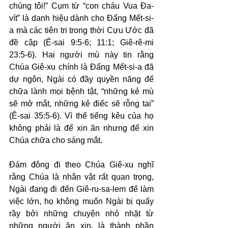
chúng tôi!” Cụm từ “con cháu Vua Đa-
vít” là danh hiệu dành cho Đấng Mết-si-
a mà các tiên tri trong thời Cựu Ước đã 
đề cập (Ê-sai 9:5-6; 11:1; Giê-rê-mi 
23:5-6). Hai người mù này tin rằng 
Chúa Giê-xu chính là Đấng Mết-si-a đã 
dự ngôn, Ngài có đầy quyền năng để 
chữa lành mọi bệnh tật, “những kẻ mù 
sẽ mở mắt, những kẻ điếc sẽ rỗng tai” 
(Ê-sai 35:5-6). Vì thế tiếng kêu của họ 
không phải là để xin ăn nhưng để xin 
Chúa chữa cho sáng mắt.
Đám đông đi theo Chúa Giê-xu nghĩ 
rằng Chúa là nhân vật rất quan trọng, 
Ngài đang đi đến Giê-ru-sa-lem để làm 
việc lớn, họ không muốn Ngài bị quấy 
rầy bởi những chuyện nhỏ nhặt từ 
những người ăn xin, là thành phần 