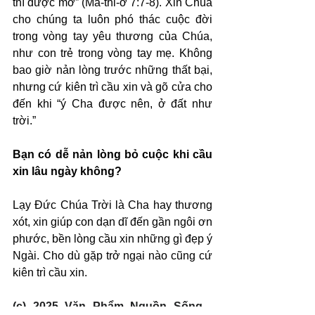
thì được mở” (Ma-thi-ơ 7:7-8). Xin Chúa 
cho chúng ta luôn phó thác cuộc đời 
trong vòng tay yêu thương của Chúa, 
như con trẻ trong vòng tay mẹ. Không 
bao giờ nản lòng trước những thất bại, 
nhưng cứ kiên trì cầu xin và gõ cửa cho 
đến khi “ý Cha được nên, ở đất như 
trời.”
Bạn có dễ nản lòng bỏ cuộc khi cầu 
xin lâu ngày không?
Lạy Đức Chúa Trời là Cha hay thương 
xót, xin giúp con dạn dĩ đến gần ngôi ơn 
phước, bền lòng cầu xin những gì đẹp ý 
Ngài. Cho dù gặp trở ngại nào cũng cứ 
kiên trì cầu xin.
(c) 2025 Văn Phẩm Nguồn Sống - 