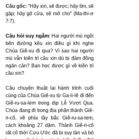
Câu gốc: 
“Hãy xin, sẽ được; hãy tìm, sẽ 
gặp; hãy gõ cửa, sẽ mở cho” (Ma-thi-ơ 
7:7).
Câu hỏi suy ngẫm
: Hai người mù ngồi 
bên đường kêu xin điều gì khi nghe 
Chúa Giê-xu đi qua? Vì sao hai người 
mù vẫn kiên trì cầu xin dù bị đám đông 
ngăn cản? Bạn học được gì về kiên trì 
cầu xin?
Câu chuyện thuật lại hành trình cuối 
cùng của Chúa Giê-xu từ Ga-li-lê đi đến 
Giê-ru-sa-lem trong dịp Lễ Vượt Qua. 
Chúa đang đi trong địa phận thành Giê-
ri-cô, về phía tây bắc Giê-ru-sa-lem, 
cách khoảng 27 dặm. Thành Giê-ri-cô 
rất cổ thời Cựu Ước đã bị suy tàn và bỏ 