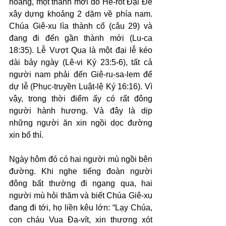
hoang, một thành mới do Hê-rốt Đại Đế 
xây dựng khoảng 2 dặm về phía nam. 
Chúa Giê-xu lìa thành cổ (câu 29) và 
đang đi đến gần thành mới (Lu-ca 
18:35). Lễ Vượt Qua là một đại lễ kéo 
dài bảy ngày (Lê-vi Ký 23:5-6), tất cả 
người nam phải đến Giê-ru-sa-lem để 
dự lễ (Phục-truyền Luật-lệ Ký 16:16). Vì 
vậy, trong thời điểm ấy có rất đông 
người hành hương. Và đây là dịp 
những người ăn xin ngồi dọc đường 
xin bố thí.
Ngày hôm đó có hai người mù ngồi bên 
đường. Khi nghe tiếng đoàn người 
đông bất thường đi ngang qua, hai 
người mù hỏi thăm và biết Chúa Giê-xu 
đang đi tới, họ liền kêu lớn: “Lạy Chúa, 
con cháu Vua Đa-vít, xin thương xót 