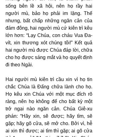
sống bên lề xã hội, nên họ rầy hai 
người mù, bảo họ phải im lặng. Thế 
nhưng, bất chấp những ngăn cản của 
đám đông, hai người mù cứ kiên trì kêu 
lớn hơn: “Lạy Chúa, con cháu Vua Đa-
vít, xin thương xót chúng tôi!” Kết quả 
hai người mù được Chúa đáp lời, chữa 
cho họ được sáng mắt và họ quyết định 
đi theo Ngài.
Hai người mù kiên trì cầu xin vì họ tin 
chắc Chúa là Đấng chữa lành cho họ. 
Họ kêu xin Chúa với một mục đích rõ 
ràng, nên họ không để cho bất kỳ một 
trở ngại nào ngăn cản. Chúa Giê-xu 
phán: “Hãy xin, sẽ được; hãy tìm, sẽ 
gặp; hãy gõ cửa, sẽ mở cho. Bởi vì, hễ 
ai xin thì được; ai tìm thì gặp; ai gõ cửa 