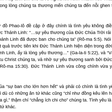
rong lòng chúng ta thương mến chúng ta đến nỗi ghen t
đồ Phao-lô đề cập ở đây chính là tình yêu không điề
c Thánh Linh: “…sự yêu thương của Đức Chúa Trời rải k
ánh Linh đã được ban cho chúng ta” (Rô-ma 5:5). Nói c
 quả trước tiên khi Đức Thánh Linh hiện diện trong đời
h Linh, ấy là lòng yêu thương…” (Ga-la-ti 5:22), và “V
 Christ chúng ta, và nhờ sự yêu thương sanh bởi Đức T
Rô-ma 15:30). Đức Thánh Linh vừa công chính vừa y
ủa “sự ban cho lớn hơn hết” và phải có chính là tình y
hì dù có những ân tứ khác cũng “chỉ như đồng kêu lên h
a gì,” thậm chí “chẳng ích chi cho” chúng ta. Tình yêu l
 tứ khác.