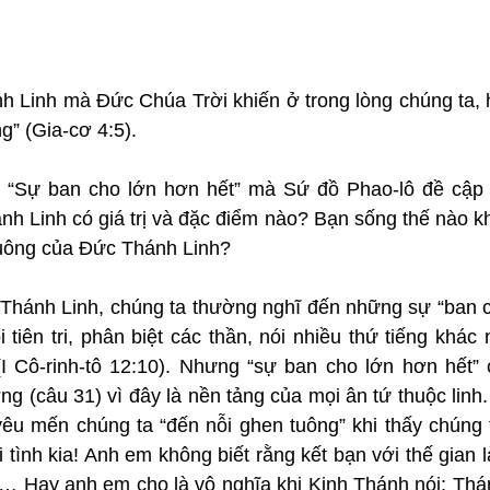
h Linh mà Đức Chúa Trời khiến ở trong lòng chúng ta,
g” (Gia-cơ 4:5).
: “Sự ban cho lớn hơn hết” mà Sứ đồ Phao-lô đề cập l
 Linh có giá trị và đặc điểm nào? Bạn sống thế nào khi
tuông của Đức Thánh Linh?
Thánh Linh, chúng ta thường nghĩ đến những sự “ban cho
 tiên tri, phân biệt các thần, nói nhiều thứ tiếng khác n
I Cô-rinh-tô 12:10). Nhưng “sự ban cho lớn hơn hết”
ơng (câu 31) vì đây là nền tảng của mọi ân tứ thuộc linh
êu mến chúng ta “đến nỗi ghen tuông” khi thấy chúng ta
tình kia! Anh em không biết rằng kết bạn với thế gian là
 Hay anh em cho là vô nghĩa khi Kinh Thánh nói: Thá