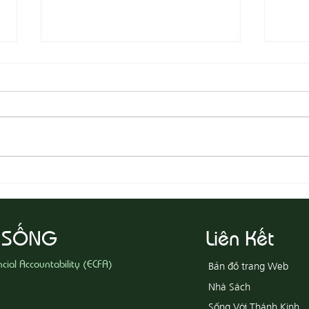
08-05
08-06 Yêu Thương Người Nghèo
Khổ
 SỐNG
Liên Kết
ncial Accountability (ECFA)
Bản đồ trang Web
Nhà Sách
Sống Với Thánh Kinh