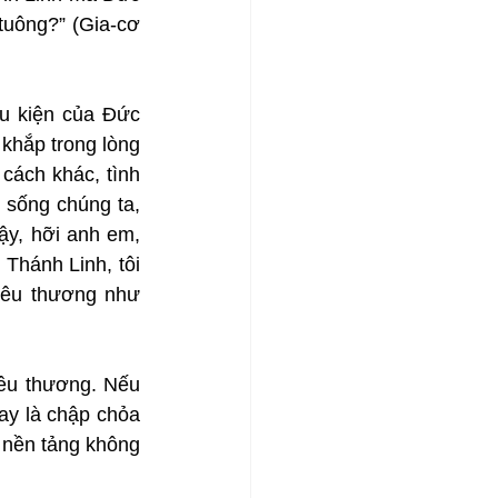
uông?” (Gia-cơ 
u kiện của Đức 
hắp trong lòng 
ách khác, tình 
 sống chúng ta, 
ậy, hỡi anh em, 
hánh Linh, tôi 
êu thương như 
êu thương. Nếu 
ay là chập chỏa 
à nền tảng không 