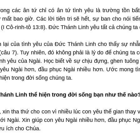
ong các ân tứ chỉ có ân tứ tình yêu là trường tồn bất 
ất bao giờ. Các lời tiên tri sẽ hết, sự ban cho nói tiếng
 (I Cô-rinh-tô 13:8). Đức Thánh Linh yêu tất cả chúng ta
lại của tình yêu của Đức Thánh Linh cho thấy sự nhẫn 
câu 7). Tuy nhiên, đó không phải là lý do để chúng ta co
tình yêu của Ngài. Học biết về sự chịu đựng, ghen tuôn
 yêu Ngài hơn, đầu phục Ngài nhiều hơn. Ước mong tì
hiện trong đời sống chúng ta.
hánh Linh thể hiện trong đời sống bạn như thế nào
xin tha thứ cho con vì nhiều lúc con yêu thế gian thay v
với Ngài. Xin giúp con yêu Ngài nhiều hơn, đầu phục Ng
ữu ích cho Chúa.