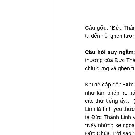
Câu gốc: 
“Đức Thán
ta đến nỗi ghen tươn
Câu hỏi suy ngẫm
thương của Đức Thánh
chịu đựng và ghen 
Khi đề cập đến Đức 
như làm phép lạ, nói
các thứ tiếng ấy… (
Linh là tình yêu thư
tả Đức Thánh Linh y
“Này những kẻ ngoại 
Đức Chúa Trời sao?…