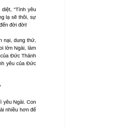
diệt, “Tình yêu 
 lạ sẽ thôi, sự 
 đến đời đời!
nại, dung thứ, 
i lờn Ngài, làm 
g của Đức Thánh 
nh yêu của Đức 
?
ì yêu Ngài. Con 
ài nhiều hơn để 