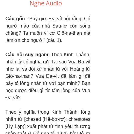
Nghe Audio  
Câu gốc
: “Bấy giờ, Đa-vít nói rằng: Có 
người nào của nhà Sau-lơ còn sống 
chăng? Ta muốn vì cớ Giô-na-than mà 
làm ơn cho người” (câu 1).
Câu hỏi suy ngẫm
: Theo Kinh Thánh, 
nhân từ có nghĩa gì? Tại sao Vua Đa-vít 
nhớ lại và đối xử nhân từ với Hoàng tử 
Giô-na-than? Vua Đa-vít đã làm gì để 
bày tỏ lòng nhân từ với bạn mình? Bạn 
học được điều gì từ tấm lòng của Vua 
Đa-vít?
Theo ý nghĩa trong Kinh Thánh, lòng 
nhân từ [chesed (Hê-bơ-rơ); chrestotes 
(Hy Lạp)] xuất phát từ tình yêu thương 
chân thật (I Cô-rinh-tô 13:4) bày tỏ ra 