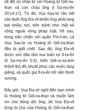
sẽ đối xử nhân từ với Hoàng tử Giô-na-
than và con cháu ông (I Sa-mu-ên 
20:14-17). Từ đó, Vua Sau-lơ ráo riết 
săn đuổi ông Đa-vít khiến ông phải lang 
bạt nhiều nơi, trốn tránh như một kẻ 
sống ngoài vòng pháp luật. Về sau, 
trong trận chiến với quân Phi-li-tin, cả 
Vua Sau-lơ và Hoàng tử Giô-na-than 
đều bị giết chết. Sau đó, ông Đa-vít 
được xức dầu làm vua toàn xứ Ít-ra-ên 
(II Sa-mu-ên 5:3), biến Giê-ru-sa-lem 
thành thủ đô, khuất phục các nước láng 
giềng, và quốc gia Ít-ra-ên trở nên thịnh 
vượng.
Bấy giờ, Vua Đa-vít nghĩ đến bạn mình 
là Hoàng tử Giô-na-than và muốn làm 
ơn cho dòng dõi ông, dù Vua Đa-vít 
từng bị cha của Hoàng tử Giô-na-than 