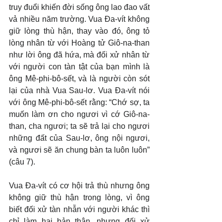
truy đuổi khiến đời sống ông lao đao vất 
vả nhiều năm trường. Vua Đa-vít không 
giữ lòng thù hận, thay vào đó, ông tỏ 
lòng nhân từ với Hoàng tử Giô-na-than 
như lời ông đã hứa, mà đối xử nhân từ 
với người con tàn tật của bạn mình là 
ông Mê-phi-bô-sết, và là người còn sót 
lại của nhà Vua Sau-lơ. Vua Đa-vít nói 
với ông Mê-phi-bô-sết rằng: “Chớ sợ, ta 
muốn làm ơn cho ngươi vì cớ Giô-na-
than, cha ngươi; ta sẽ trả lại cho ngươi 
những đất của Sau-lơ, ông nội ngươi, 
và ngươi sẽ ăn chung bàn ta luôn luôn” 
(câu 7).
Vua Đa-vít có cơ hội trả thù nhưng ông 
không giữ thù hận trong lòng, vì ông 
biết đối xử tàn nhẫn với người khác thì 
chỉ làm hại bản thân, nhưng đối xử 