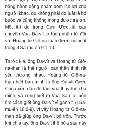
bằng hành động nhằm đem ích lợi cho 
người khác, dù không phải do luật lệ bó 
buộc và cũng không mong được trả ơn. 
Một thí dụ trong Cựu Ước là câu 
chuyện Vua Đa-vít tỏ lòng nhân từ đối 
với Hoàng tử Giô-na-than được ký thuật 
trong II Sa-mu-ên 9:1-13.
Trước kia, ông Đa-vít và Hoàng tử Giô-
na-than là hai người bạn thân thiết rất 
yêu thương nhau. Hoàng tử Giô-na-
than biết bạn mình là ông Đa-vít được 
Chúa xức dầu để làm vua thay thế cha 
mình, và cũng biết rõ Vua Sau-lơ luôn 
tìm cách giết ông Đa-vít vì ganh tị (I Sa-
mu-ên 18:6-9), vì vậy Hoàng tử Giô-na-
than đã giúp ông Đa-vít bỏ trốn. Trước 
khi chia tay, ông Đa-vít thề hứa sau này 