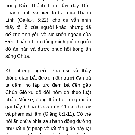
trong Đức Thánh Linh, đầy dẫy Đức 
Thánh Linh và biểu lộ trái của Thánh 
Linh (Ga-la-ti 5:22), cho dù vẫn nhìn 
thấy tội lỗi của người khác, nhưng đã 
để cho tình yêu và sự khôn ngoan của 
Đức Thánh Linh dùng mình giúp người 
đó ăn năn và được phục hồi trong ân 
sủng Chúa.
Khi những người Pha-ri-si và thầy 
thông giáo bắt được một người đàn bà 
tà dâm, họ lập tức đem bà đến gặp 
Chúa Giê-xu để đòi ném đá theo luật 
pháp Môi-se, đồng thời họ cũng muốn 
gài bẫy Chúa Giê-xu để Chúa khó xử 
và phạm sai lầm (Giăng 8:1-11). Có thể 
nói ẩn chứa phía sau hành động dường 
như rất luật pháp và rất tôn giáo này lại 