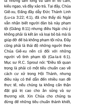
là những tấm lòng và tâm trí vô cảm, 
kiêu ngạo, và đầy xảo trá. Tại đây, Chúa 
Giê-xu, Đấng đầy dẫy Đức Thánh Linh 
(Lu-ca 3:22; 4:1), đã cho thấy dù Ngài 
vẫn nhận biết người đàn bà này phạm 
tội (Giăng 8:11) nhưng điều Ngài chú ý 
không phải là kết án và loại bỏ bà mà là 
giúp đỡ để bà không phạm tội nữa. Đây 
cũng phải là thái độ những người theo 
Chúa Giê-xu nên có đối với những 
người vô tình phạm tội (Ga-la-ti 6:1). 
Mục sư R.C. Sproul nói: “Điều tối quan 
trọng là phải có một tiêu chuẩn cao về 
cách cư xử trong Hội Thánh, nhưng 
điều này có thể dẫn đến nhiều nan đề 
thực tế, nếu chúng ta không cẩn thận 
đặt giá trị cao cho ân sủng và sự 
thương xót. Xin Chúa cho chúng ta 
đừng để những tiêu chuẩn thánh khiết, 