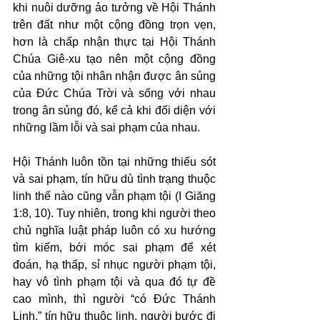
khi nuôi dưỡng ảo tưởng về Hội Thánh 
trên đất như một cộng đồng trọn vẹn, 
hơn là chấp nhận thực tại Hội Thánh 
Chúa Giê-xu tạo nên một cộng đồng 
của những tội nhân nhận được ân sủng 
của Đức Chúa Trời và sống với nhau 
trong ân sủng đó, kể cả khi đối diện với 
những lầm lỗi và sai phạm của nhau.
Hội Thánh luôn tồn tại những thiếu sót 
và sai phạm, tín hữu dù tình trạng thuộc 
linh thế nào cũng vẫn phạm tội (I Giăng 
1:8, 10). Tuy nhiên, trong khi người theo 
chủ nghĩa luật pháp luôn có xu hướng 
tìm kiếm, bới móc sai phạm để xét 
đoán, hạ thấp, sỉ nhục người phạm tội, 
hay vô tình phạm tội và qua đó tự đề 
cao mình, thì người “có Đức Thánh 
Linh,” tín hữu thuộc linh, người bước đi 