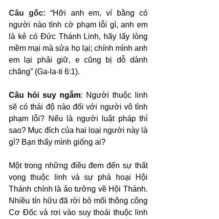
Câu gốc: 
“Hỡi anh em, ví bằng có 
người nào tình cờ phạm lỗi gì, anh em 
là kẻ có Đức Thánh Linh, hãy lấy lòng 
mềm mại mà sửa họ lại; chính mình anh 
em lại phải giữ, e cũng bị dỗ dành 
chăng” (Ga-la-ti 6:1).
Câu hỏi suy ngẫm
: Người thuộc linh 
sẽ có thái độ nào đối với người vô tình 
phạm lỗi? Nếu là người luật pháp thì 
sao? Mục đích của hai loại người này là 
gì? Bạn thấy mình giống ai?
Một trong những điều đem đến sự thất 
vọng thuộc linh và sự phá hoại Hội 
Thánh chính là ảo tưởng về Hội Thánh. 
Nhiều tín hữu đã rời bỏ mối thông công 
Cơ Đốc và rơi vào suy thoái thuộc linh 