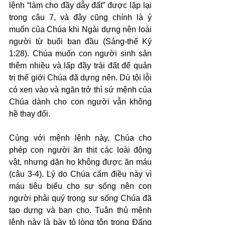
lệnh “làm cho đầy dẫy đất” được lặp lại 
trong câu 7, và đây cũng chính là ý 
muốn của Chúa khi Ngài dựng nên loài 
người từ buổi ban đầu (Sáng-thế Ký 
1:28). Chúa muốn con người sinh sản 
thêm nhiều và lấp đầy trái đất để quản 
trị thế giới Chúa đã dựng nên. Dù tội lỗi 
có xen vào và ngăn trở thì sứ mệnh của 
Chúa dành cho con người vẫn không 
hề thay đổi.
Cùng với mệnh lệnh này, Chúa cho 
phép con người ăn thịt các loài động 
vật, nhưng dặn họ không được ăn máu 
(câu 3-4). Lý do Chúa cấm điều này vì 
máu tiêu biểu cho sự sống nên con 
người phải quý trọng sự sống Chúa đã 
tạo dựng và ban cho. Tuân thủ mệnh 
lệnh này là bày tỏ lòng tôn trọng Đấng 