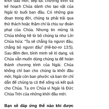
khởi đầu mới, tiếp tục chương trình và 
kế hoạch Chúa dành cho tạo vật của 
Ngài từ buổi ban đầu. Có những giai 
đoạn trong đời, chúng ta phải trải qua 
thử thách hoặc thậm chí là chịu sự đoán 
phạt của Chúa. Nhưng tin mừng là 
Chúa không hề từ bỏ chúng ta như Lời 
Chúa hứa: “Ta sẽ chẳng lìa ngươi đâu, 
chẳng bỏ ngươi đâu” (Hê-bơ-rơ 13:5). 
Sau đêm đen, bình minh sẽ ló dạng, và 
Chúa vẫn muốn dùng chúng ta để hoàn 
thành chương trình của Ngài. Chúa 
không chỉ ban cho chúng ta khởi đầu 
mới, Ngài còn ban phước và ban lời chỉ 
dẫn để chúng ta có thể sống và kết quả 
cho Chúa. Tạ ơn Chúa vì Ngài là Đức 
Chúa Trời của những khởi đầu mới.
Bạn sẽ đáp ứng thế nào khi được 