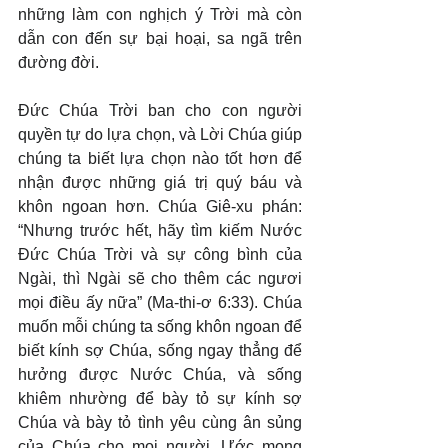
những làm con nghịch ý Trời mà còn 
dẫn con đến sự bại hoại, sa ngã trên 
đường đời.
Đức Chúa Trời ban cho con người 
quyền tự do lựa chọn, và Lời Chúa giúp 
chúng ta biết lựa chọn nào tốt hơn để 
nhận được những giá trị quý báu và 
khôn ngoan hơn. Chúa Giê-xu phán: 
“Nhưng trước hết, hãy tìm kiếm Nước 
Đức Chúa Trời và sự công bình của 
Ngài, thì Ngài sẽ cho thêm các ngươi 
mọi điều ấy nữa” (Ma-thi-ơ 6:33). Chúa 
muốn mỗi chúng ta sống khôn ngoan để 
biết kính sợ Chúa, sống ngay thẳng để 
hưởng được Nước Chúa, và sống 
khiêm nhường để bày tỏ sự kính sợ 
Chúa và bày tỏ tình yêu cùng ân sủng 
của Chúa cho mọi người. Ước mong 