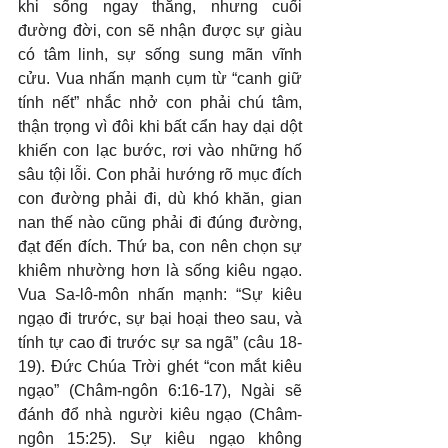
khi sống ngay thẳng, nhưng cuối 
đường đời, con sẽ nhận được sự giàu 
có tâm linh, sự sống sung mãn vĩnh 
cửu. Vua nhấn mạnh cụm từ “canh giữ 
tính nết” nhắc nhở con phải chú tâm, 
thận trọng vì đôi khi bất cẩn hay dại dột 
khiến con lạc bước, rơi vào những hố 
sâu tội lỗi. Con phải hướng rõ mục đích 
con đường phải đi, dù khó khăn, gian 
nan thế nào cũng phải đi đúng đường, 
đạt đến đích. Thứ ba, con nên chọn sự 
khiêm nhường hơn là sống kiêu ngạo. 
Vua Sa-lô-môn nhấn mạnh: “Sự kiêu 
ngạo đi trước, sự bại hoại theo sau, và 
tính tự cao đi trước sự sa ngã” (câu 18-
19). Đức Chúa Trời ghét “con mắt kiêu 
ngạo” (Châm-ngôn 6:16-17), Ngài sẽ 
đánh đổ nhà người kiêu ngạo (Châm-
ngôn 15:25). Sự kiêu ngạo không 