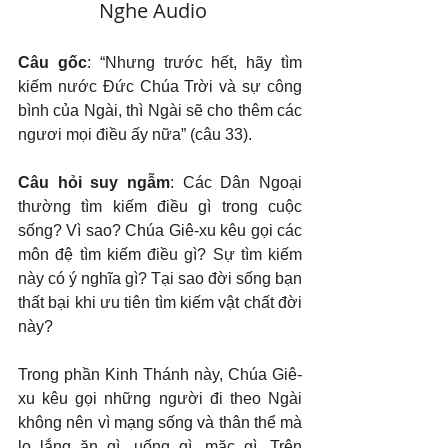
Nghe Audio   
Câu gốc
: “Nhưng trước hết, hãy tìm 
kiếm nước Đức Chúa Trời và sự công 
bình của Ngài, thì Ngài sẽ cho thêm các 
ngươi mọi điều ấy nữa” (câu 33).
Câu hỏi suy ngẫm
: Các Dân Ngoại 
thường tìm kiếm điều gì trong cuộc 
sống? Vì sao? Chúa Giê-xu kêu gọi các 
môn đệ tìm kiếm điều gì? Sự tìm kiếm 
này có ý nghĩa gì? Tại sao đời sống bạn 
thất bại khi ưu tiên tìm kiếm vật chất đời 
này?
Trong phần Kinh Thánh này, Chúa Giê-
xu kêu gọi những người đi theo Ngài 
không nên vì mạng sống và thân thể mà 
lo lắng ăn gì, uống gì, mặc gì. Trên 