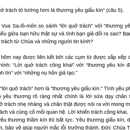
uở trách tỏ tường hơn là thương yêu giấu kín” (câu 5).
: Vua Sa-lô-môn so sánh “lời quở trách” với “thương yê
ếu giữa bạn hữu thật sự và tình bạn giả dối ra sao? Bạn
 trách từ Chúa và những người tin kính?
hôm nay được liên kết bởi các cụm từ được sắp xếp đ
hính: “Lời quở trách công khai” với “thương yêu kín đá
h tín” với “những nụ hôn giả tạo.”
“lời quở trách” hơn là “thương yêu giấu kín.” Tình yêu ph
ỏ yêu thương rõ ràng nhất chính là lời sửa dạy chân t
ở trách nhẹ nhàng và chân thật được nói ra với mong mu
ách và củng cố mối quan hệ. Lời khiển trách công khai,
êu thương thầm kín thì bất lực. Yêu thương giấu kín, dù
, bảo vệ giúp người mắc lỗi trưởng thành. Đức Chúa Trờ