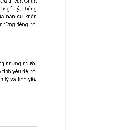
ửa trị của Chúa 
sự góp ý, chúng 
úa ban sự khôn 
hững tiếng nói 
ng những người 
ình yêu để nói 
 lý và tình yêu 