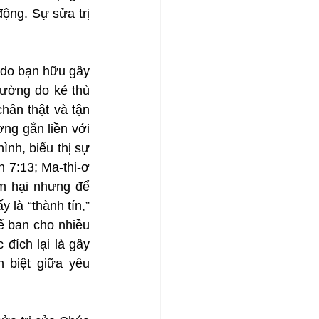
ộng. Sự sửa trị 
 do bạn hữu gây 
ường do kẻ thù 
hân thật và tận 
ng gắn liền với 
nh, biểu thị sự 
7:13; Ma-thi-ơ 
m hại nhưng để 
là “thành tín,” 
ể ban cho nhiều 
đích lại là gây 
 biệt giữa yêu 