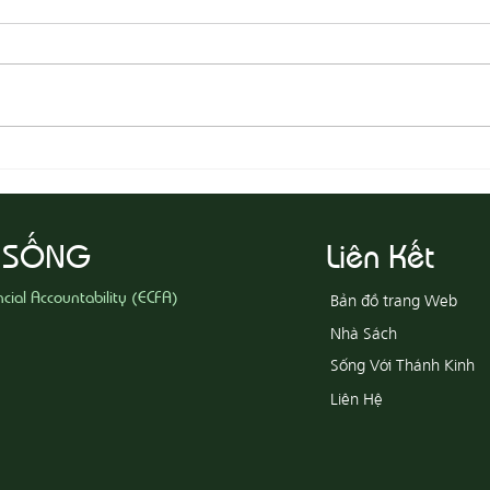
08-05 Thi Hành Sự Công Chính
08-04
Ác
 SỐNG
Liên Kết
ncial Accountability (ECFA)
Bản đồ trang Web
Nhà Sách
Sống Với Thánh Kinh
Liên Hệ