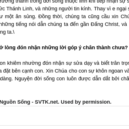
ưởng thành trong đời sống thuộc linh khi tiếp nhận sự s
c Thánh Linh, và những người tin kính. Thay vì e ngại 
ư một ân sủng. Đồng thời, chúng ta cũng cầu xin Ch
những tiếng nói dẫn chúng ta đến gần Đấng Christ, và n
ng ta.\
ở lòng đón nhận những lời góp ý chân thành chưa?
con khiêm nhường đón nhận sự sửa dạy và biết trân trọ
 đặt bên cạnh con. Xin Chúa cho con sự khôn ngoan và t
u dàng. Nguyện đời sống con luôn được dẫn dắt bởi chân
Nguồn Sống - SVTK.net. Used by permission.