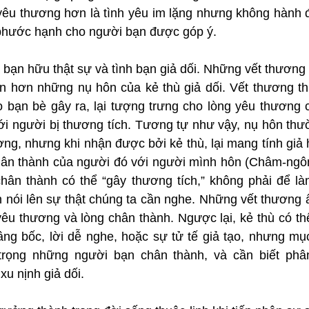
 yêu thương hơn là tình yêu im lặng nhưng không hành đ
 phước hạnh cho người bạn được góp ý.
 bạn hữu thật sự và tình bạn giả dối. Những vết thương
òn hơn những nụ hôn của kẻ thù giả dối. Vết thương th
o bạn bè gây ra, lại tượng trưng cho lòng yêu thương c
ới người bị thương tích. Tương tự như vậy, nụ hôn thườ
g, nhưng khi nhận được bởi kẻ thù, lại mang tính giả hì
hân thành của người đó với người mình hôn (Châm-ngôn 
hân thành có thể “gây thương tích,” không phải để là
nói lên sự thật chúng ta cần nghe. Những vết thương ấy 
 yêu thương và lòng chân thành. Ngược lại, kẻ thù có th
âng bốc, lời dễ nghe, hoặc sự tử tế giả tạo, nhưng mục 
 trọng những người bạn chân thành, và cần biết phân
xu nịnh giả dối.