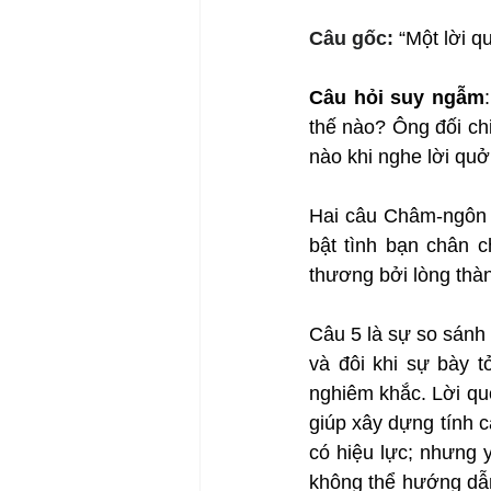
Câu gốc: 
“Một lời q
Câu hỏi suy ngẫm
thế nào? Ông đối chi
nào khi nghe lời quở
Hai câu Châm-ngôn 
bật tình bạn chân c
thương bởi lòng thàn
Câu 5 là sự so sánh 
và đôi khi sự bày t
nghiêm khắc. Lời qu
giúp xây dựng tính c
có hiệu lực; nhưng y
không thể hướng dẫn