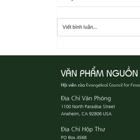
Viết bình luận...
08-06 Yêu Thương Người Nghèo
Khổ
VĂN PHẨM NGUỒN
Hội viên của
Evangelical Council for Fina
Địa Chỉ Văn Phòng
1100 North Paradise Street
Anaheim, CA 92806 USA
Địa Chỉ Hộp Thư
PO Box 4568