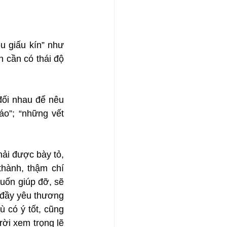
u giấu kín” như 
 cần có thái độ 
ối nhau để nêu 
o”; “những vết 
ải được bày tỏ, 
hành, thậm chí 
ốn giúp đỡ, sẽ 
 đầy yêu thương 
 có ý tốt, cũng 
i xem trọng lẽ 