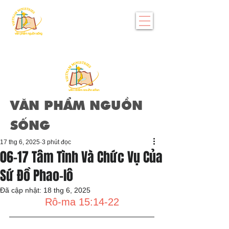
VĂN PHẨM NGUỒN
SỐNG
17 thg 6, 2025
3 phút đọc
06-17 Tâm Tình Và Chức Vụ Của
Sứ Đồ Phao-lô
Đã cập nhật:
18 thg 6, 2025
Rô-ma 15:14-22