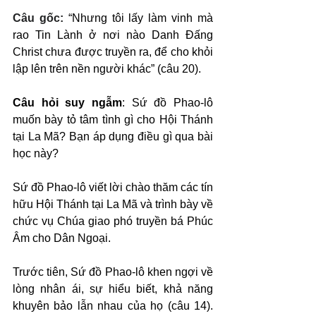
Câu gốc: 
“Nhưng tôi lấy làm vinh mà 
rao Tin Lành ở nơi nào Danh Đấng 
Christ chưa được truyền ra, để cho khỏi 
lập lên trên nền người khác” (câu 20).
Câu hỏi suy ngẫm
: Sứ đồ Phao-lô 
muốn bày tỏ tâm tình gì cho Hội Thánh 
tại La Mã? Bạn áp dụng điều gì qua bài 
học này?
Sứ đồ Phao-lô viết lời chào thăm các tín 
hữu Hội Thánh tại La Mã và trình bày về 
chức vụ Chúa giao phó truyền bá Phúc 
Âm cho Dân Ngoại.
Trước tiên, Sứ đồ Phao-lô khen ngợi về 
lòng nhân ái, sự hiểu biết, khả năng 
khuyên bảo lẫn nhau của họ (câu 14). 