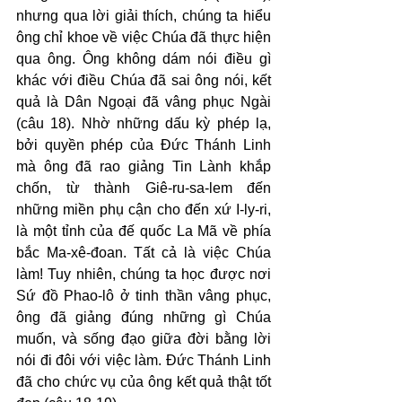
nhưng qua lời giải thích, chúng ta hiểu 
ông chỉ khoe về việc Chúa đã thực hiện 
qua ông. Ông không dám nói điều gì 
khác với điều Chúa đã sai ông nói, kết 
quả là Dân Ngoại đã vâng phục Ngài 
(câu 18). Nhờ những dấu kỳ phép lạ, 
bởi quyền phép của Đức Thánh Linh 
mà ông đã rao giảng Tin Lành khắp 
chốn, từ thành Giê-ru-sa-lem đến 
những miền phụ cận cho đến xứ I-ly-ri, 
là một tỉnh của đế quốc La Mã về phía 
bắc Ma-xê-đoan. Tất cả là việc Chúa 
làm! Tuy nhiên, chúng ta học được nơi 
Sứ đồ Phao-lô ở tinh thần vâng phục, 
ông đã giảng đúng những gì Chúa 
muốn, và sống đạo giữa đời bằng lời 
nói đi đôi với việc làm. Đức Thánh Linh 
đã cho chức vụ của ông kết quả thật tốt 