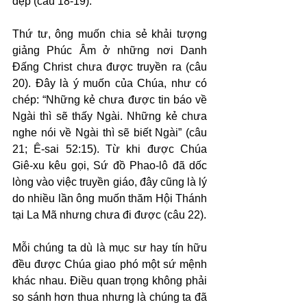
đẹp (câu 18-19).
Thứ tư, ông muốn chia sẻ khải tượng 
giảng Phúc Âm ở những nơi Danh 
Đấng Christ chưa được truyền ra (câu 
20). Đây là ý muốn của Chúa, như có 
chép: “Những kẻ chưa được tin báo về 
Ngài thì sẽ thấy Ngài. Những kẻ chưa 
nghe nói về Ngài thì sẽ biết Ngài” (câu 
21; Ê-sai 52:15). Từ khi được Chúa 
Giê-xu kêu gọi, Sứ đồ Phao-lô đã dốc 
lòng vào việc truyền giáo, đây cũng là lý 
do nhiều lần ông muốn thăm Hội Thánh 
tại La Mã nhưng chưa đi được (câu 22).
Mỗi chúng ta dù là mục sư hay tín hữu 
đều được Chúa giao phó một sứ mệnh 
khác nhau. Điều quan trọng không phải 
so sánh hơn thua nhưng là chúng ta đã 