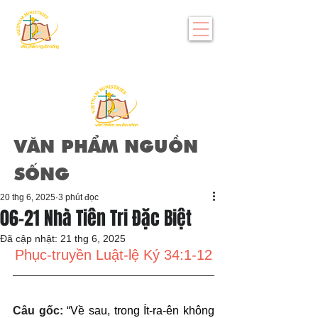
VĂN PHẨM NGUỒN
SỐNG
20 thg 6, 2025
3 phút đọc
06-21 Nhà Tiên Tri Đặc Biệt
Đã cập nhật:
21 thg 6, 2025
Phục-truyền Luật-lệ Ký 34:1-12
Câu gốc: 
“Về sau, trong Ít-ra-ên không 