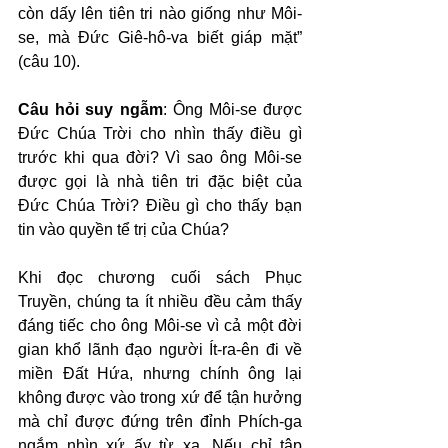
còn dấy lên tiên tri nào giống như Môi-
se, mà Đức Giê-hô-va biết giáp mặt” 
(câu 10).
Câu hỏi suy ngẫm
: Ông Môi-se được 
Đức Chúa Trời cho nhìn thấy điều gì 
trước khi qua đời? Vì sao ông Môi-se 
được gọi là nhà tiên tri đặc biệt của 
Đức Chúa Trời? Điều gì cho thấy bạn 
tin vào quyền tể trị của Chúa?
Khi đọc chương cuối sách Phục 
Truyền, chúng ta ít nhiều đều cảm thấy 
đáng tiếc cho ông Môi-se vì cả một đời 
gian khổ lãnh đạo người Ít-ra-ên đi về 
miền Đất Hứa, nhưng chính ông lại 
không được vào trong xứ để tận hưởng 
mà chỉ được đứng trên đỉnh Phích-ga 
ngắm nhìn xứ ấy từ xa. Nếu chỉ tập 