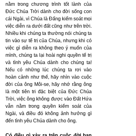
nằm trong chương trình tốt lành của 
Đức Chúa Trời dành cho đời sống con 
cái Ngài, vì Chúa là Đấng kiểm soát mọi 
việc diễn ra dưới đất cũng như trên trời. 
Nhiều khi chúng ta thường nói chúng ta 
tin vào sự tể trị của Chúa, nhưng khi có 
việc gì diễn ra không theo ý muốn của 
mình, chúng ta lại hoài nghi quyền tể trị 
và tình yêu Chúa dành cho chúng ta! 
Nếu có những lúc chúng ta rơi vào 
hoàn cảnh như thế, hãy nhìn vào cuộc 
đời của ông Môi-se, hãy nhớ rằng ông 
là một tiên tri đặc biệt của Đức Chúa 
Trời, việc ông không được vào Đất Hứa 
vẫn nằm trong quyền kiểm soát của 
Ngài, và điều đó không ảnh hưởng gì 
đến tình yêu Chúa dành cho ông.
Có điều gì xảy ra trên cuộc đời bạn 