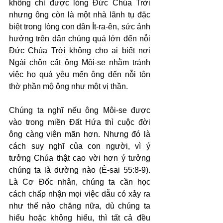
không chỉ được lòng Đức Chúa Trời 
nhưng ông còn là một nhà lãnh tụ đặc 
biệt trong lòng con dân Ít-ra-ên, sức ảnh 
hưởng trên dân chúng quá lớn đến nỗi 
Đức Chúa Trời không cho ai biết nơi 
Ngài chôn cất ông Môi-se nhằm tránh 
việc họ quá yêu mến ông đến nỗi tôn 
thờ phần mộ ông như một vị thần.
Chúng ta nghĩ nếu ông Môi-se được 
vào trong miền Đất Hứa thì cuộc đời 
ông càng viên mãn hơn. Nhưng đó là 
cách suy nghĩ của con người, vì ý 
tưởng Chúa thật cao vời hơn ý tưởng 
chúng ta là dường nào (Ê-sai 55:8-9). 
Là Cơ Đốc nhân, chúng ta cần học 
cách chấp nhận mọi việc dẫu có xảy ra 
như thế nào chăng nữa, dù chúng ta 
hiểu hoặc không hiểu, thì tất cả đều 