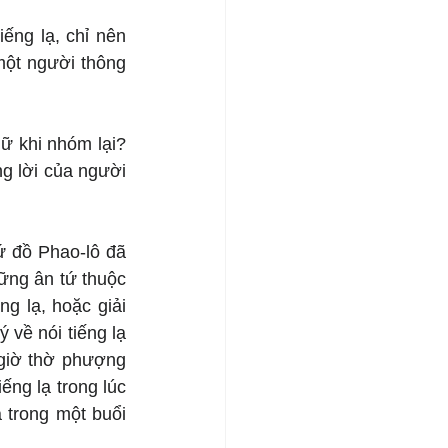
ng lạ, chỉ nên 
một người thông 
ữ khi nhóm lại? 
g lời của người 
 đồ Phao-lô đã 
ững ân tứ thuộc 
g lạ, hoặc giải 
về nói tiếng lạ 
 giờ thờ phượng 
ng lạ trong lúc 
 trong một buổi 