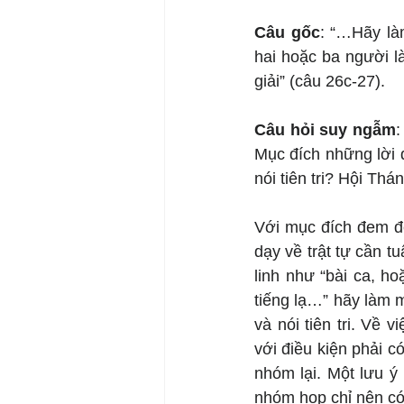
Câu gốc
: “…Hãy làm
hai hoặc ba người l
giải” (câu 26c-27).
Câu hỏi suy ngẫm
:
Mục đích những lời d
nói tiên tri? Hội Th
Với mục đích đem đ
dạy về trật tự cần t
linh như “bài ca, ho
tiếng lạ…” hãy làm m
và nói tiên tri. Về 
với điều kiện phải c
nhóm lại. Một lưu ý 
nhóm họp chỉ nên có