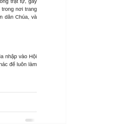
ng trật tự, gây 
rong nơi trang 
n dân Chúa, và 
a nhập vào Hội 
hác để luôn làm 