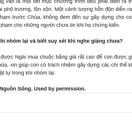
g vẫn là mọi tiết mục chương trình đều phải diễn ra tro
 phô trương, lộn xộn. Một cảnh tượng hỗn độn diễn ra t
 phạm trước Chúa, không đem đến sự gây dựng cho co
phạm cho những người chưa tin khi họ chứng kiến.
khi nhóm lại và biết suy xét khi nghe giảng chưa?
được Ngài mua chuộc bằng giá rất cao để con được gi
úa, xin giúp con có trách nhiệm gây dựng các chi thể k
t tự trong khi nhóm lại.
 Nguồn Sống. Used by permission.