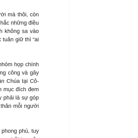
ời mà thôi, còn 
hắc những điều 
h không sa vào 
tuân giữ thì “ai 
 nhóm họp chính 
ng công và gây 
ân Chúa tại Cô-
n mục đích đem 
 phải là sự góp 
thân mỗi người 
phong phú, tuy 