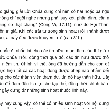
tức giảng giải Lời Chúa cũng chỉ nên có hai hoặc ba ngư
ông chỉ ngồi nghe nhưng phải suy xét, phân định, cân n
giảng có thật chăng” (Công Vụ 17:11), nhờ đó Hội Thán
 tri giả. Khi các trật tự trong sinh hoạt Hội Thánh được 
o, ai nấy đều được khuyên lơn” (câu 31b).
nhắc đi nhắc lại cho các tín hữu, mục đích của thì giờ
c Chúa Trời, đồng thời qua đó, các tín hữu được thô
 niềm tin. Chính vì thế, ông đã hướng dẫn cho con d
hực hiện tất cả các hoạt động được phép nào nhắm đế
ựng cho các thành viên tham dự, tín đồ hay thân hữu. Đây
n để đem đến ích lợi cho tập thể, đồng thời chính bản 
gây dựng từ những sinh hoạt thuộc linh này.
 nay cũng vậy, có thể có nhiều sinh hoạt với nội dung 