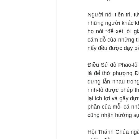
Người nói tiên tri, 
những người khác kh
họ nói “để xét lời 
cám dỗ của những tiên
nấy đều được dạy bả
Điều Sứ đồ Phao-lô 
là để thờ phượng Đứ
dựng lẫn nhau trong
rinh-tô được phép t
lại ích lợi và gây d
phần của mỗi cá nhâ
cũng nhận hưởng sự 
Hội Thánh Chúa ngày