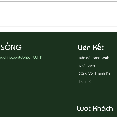
08-05 Thi Hành Sự Công Chính
08-04
Ác
 SỐNG
Liên Kết
ncial Accountability (ECFA)
Bản đồ trang Web
Nhà Sách
Sống Với Thánh Kinh
Liên Hệ
Lượt Khách