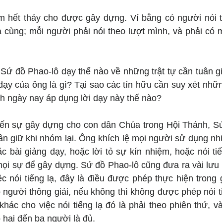
 hết thảy cho được gây dựng. Ví bằng có người nói tiế
à cùng; mỗi người phải nói theo lượt mình, và phải có 
 Sứ đồ Phao-lô dạy thế nào về những trật tự cần tuân gi
ạy của ông là gì? Tại sao các tín hữu cần suy xét nhữn
ánh ngày nay áp dụng lời dạy này thế nào?
ến sự gây dựng cho con dân Chúa trong Hội Thánh, Sứ
uân giữ khi nhóm lại. Ông khích lệ mọi người sử dụng nh
ặc bài giảng dạy, hoặc lời tỏ sự kín nhiệm, hoặc nói tiến
ọi sự để gây dựng. Sứ đồ Phao-lô cũng đưa ra vài lưu ý 
việc nói tiếng lạ, đây là điều được phép thực hiện trong
ó người thông giải, nếu không thì không được phép nói tiế
khác cho việc nói tiếng lạ đó là phải theo phiên thứ, và
 hai đến ba người là đủ.