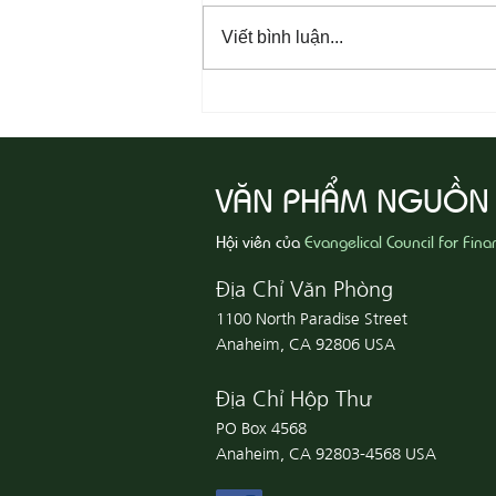
Viết bình luận...
08-06 Yêu Thương Người Nghèo
Khổ
VĂN PHẨM NGUỒN
Hội viên của
Evangelical Council for Fina
Địa Chỉ Văn Phòng
1100 North Paradise Street
Anaheim, CA 92806 USA
Địa Chỉ Hộp Thư
PO Box 4568
Anaheim, CA 92803-4568 USA