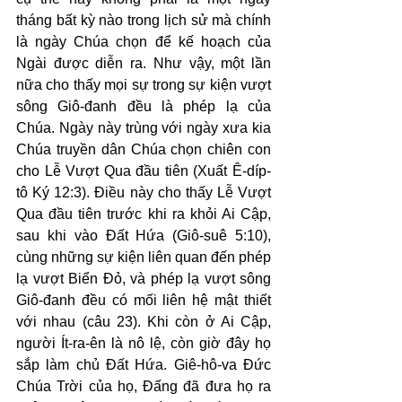
tháng bất kỳ nào trong lịch sử mà chính 
là ngày Chúa chọn để kế hoạch của 
Ngài được diễn ra. Như vậy, một lần 
nữa cho thấy mọi sự trong sự kiện vượt 
sông Giô-đanh đều là phép lạ của 
Chúa. Ngày này trùng với ngày xưa kia 
Chúa truyền dân Chúa chọn chiên con 
cho Lễ Vượt Qua đầu tiên (Xuất Ê-díp-
tô Ký 12:3). Điều này cho thấy Lễ Vượt 
Qua đầu tiên trước khi ra khỏi Ai Cập, 
sau khi vào Đất Hứa (Giô-suê 5:10), 
cùng những sự kiện liên quan đến phép 
lạ vượt Biển Đỏ, và phép lạ vượt sông 
Giô-đanh đều có mối liên hệ mật thiết 
với nhau (câu 23). Khi còn ở Ai Cập, 
người Ít-ra-ên là nô lệ, còn giờ đây họ 
sắp làm chủ Đất Hứa. Giê-hô-va Đức 
Chúa Trời của họ, Đấng đã đưa họ ra 