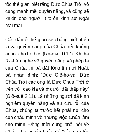
tộc thế gian biết rằng Đức Chúa Trời vô 
cùng mạnh mẽ, quyền năng, và cũng sẽ 
khiến cho người Ít-ra-ên kính sợ Ngài 
mãi mãi.
Các dân ở thế gian sẽ chẳng biết phép 
lạ và quyền năng của Chúa nếu không 
ai nói cho họ biết (Rô-ma 10:17). Khi bà 
Ra-háp nghe về quyền năng và phép lạ 
của Chúa thì bà đặt lòng tin nơi Ngài, 
bà nhận định: “Đức Giê-hô-va, Đức 
Chúa Trời các ông là Đức Chúa Trời ở 
trên trời cao kia và ở dưới đất thấp này” 
(Giô-suê 2:11). Là những người đã kinh 
nghiệm quyền năng và sự cứu rỗi của 
Chúa, chúng ta trước hết phải nói cho 
con cháu mình về những việc Chúa làm 
cho mình. Đồng thời cũng phải nói về 
Chúa cho người khác để “các dân tộc 