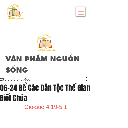
VĂN PHẨM NGUỒN
SỐNG
23 thg 6
3 phút đọc
06-24 Để Các Dân Tộc Thế Gian
Biết Chúa
Giô-suê 4:19-5:1