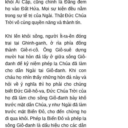
khỏi Ai Cập, cũng chính là Đấng đem 
họ vào Đất Hứa. Mọi sự kiện đều nằm 
trong sự tể trị của Ngài. Thật Đức Chúa 
Trời vô cùng quyền năng và thành tín.
Khi lên khỏi sông, người Ít-ra-ên đóng 
trại tại Ghinh-ganh, ở rìa phía đông 
thành Giê-ri-cô. Ông Giô-suê dựng 
mười hai hòn đá lấy ở giữa sông Giô-
đanh để kỷ niệm phép lạ Chúa đã làm 
cho dân Ngài tại Giô-đanh. Khi con 
cháu họ nhìn thấy những hòn đá này và 
hỏi về ý nghĩa thì họ phải cho chúng 
biết Đức Giê-hô-va, Đức Chúa Trời của 
họ đã làm cho sông Giô-đanh bày khô 
trước mặt dân Chúa, y như Ngài đã làm 
trước mặt Biển Đỏ, cho đến chừng họ 
đi qua khỏi. Phép lạ Biển Đỏ và phép lạ 
sông Giô-đanh là dấu hiệu cho các dân 