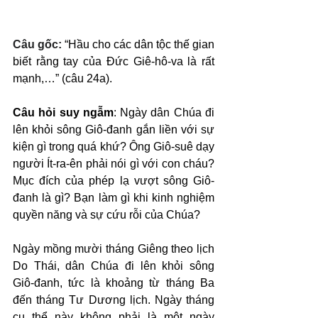
Câu gốc: 
“Hầu cho các dân tộc thế gian 
biết rằng tay của Đức Giê-hô-va là rất 
mạnh,…” (câu 24a).
Câu hỏi suy ngẫm
: Ngày dân Chúa đi 
lên khỏi sông Giô-đanh gắn liền với sự 
kiện gì trong quá khứ? Ông Giô-suê dạy 
người Ít-ra-ên phải nói gì với con cháu? 
Mục đích của phép lạ vượt sông Giô-
đanh là gì? Bạn làm gì khi kinh nghiệm 
quyền năng và sự cứu rỗi của Chúa?
Ngày mồng mười tháng Giêng theo lịch 
Do Thái, dân Chúa đi lên khỏi sông 
Giô-đanh, tức là khoảng từ tháng Ba 
đến tháng Tư Dương lịch. Ngày tháng 
cụ thể này không phải là một ngày 