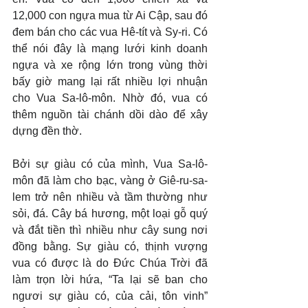
12,000 con ngựa mua từ Ai Cập, sau đó 
đem bán cho các vua Hê-tít và Sy-ri. Có 
thể nói đây là mạng lưới kinh doanh 
ngựa và xe rộng lớn trong vùng thời 
bấy giờ mang lại rất nhiều lợi nhuận 
cho Vua Sa-lô-môn. Nhờ đó, vua có 
thêm nguồn tài chánh dồi dào để xây 
dựng đền thờ.
Bởi sự giàu có của mình, Vua Sa-lô-
môn đã làm cho bạc, vàng ở Giê-ru-sa-
lem trở nên nhiều và tầm thường như 
sỏi, đá. Cây bá hương, một loại gỗ quý 
và đắt tiền thì nhiều như cây sung nơi 
đồng bằng. Sự giàu có, thịnh vượng 
vua có được là do Đức Chúa Trời đã 
làm trọn lời hứa, “Ta lại sẽ ban cho 
ngươi sự giàu có, của cải, tôn vinh” 