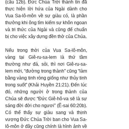
(câu 12b). Đức Chúa Trời thành tín đã 
thực hiện lời hứa của Ngài dành cho 
Vua Sa-lô-môn về sự giàu có, là phần 
thưởng khi ông tìm kiếm sự khôn ngoan 
và tri thức của Ngài và cũng để chuẩn 
bị cho việc xây dựng đền thờ của Chúa.
Nếu trong thời của Vua Sa-lô-môn, 
vàng tại Giê-ru-sa-lem là thứ tầm 
thường như đá, sỏi, thì nơi Giê-ru-sa-
lem mới, “đường trong thành” cũng “làm 
bằng vàng tinh ròng giống như thủy tinh 
trong suốt” (Khải Huyền 21:21). Đến lúc 
đó, những người ở trong thành của 
Chúa sẽ được “Đức Giê-hô-va sẽ là sự 
sáng đời đời cho ngươi” (Ê-sai 60:20b). 
Có thể thấy sự giàu sang và thịnh 
vượng Đức Chúa Trời ban cho Vua Sa-
lô-môn ở đây cũng chính là hình ảnh về 