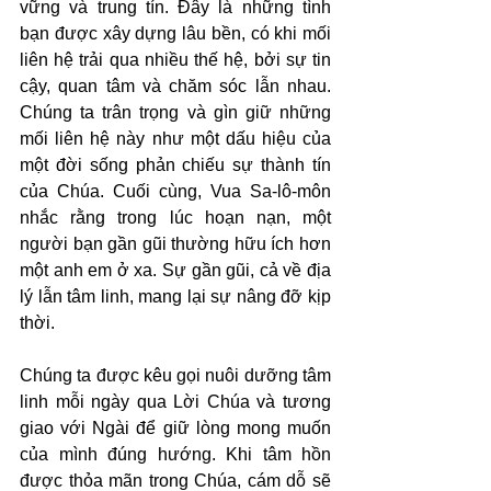
vững và trung tín. Đây là những tình 
bạn được xây dựng lâu bền, có khi mối 
liên hệ trải qua nhiều thế hệ, bởi sự tin 
cậy, quan tâm và chăm sóc lẫn nhau. 
Chúng ta trân trọng và gìn giữ những 
mối liên hệ này như một dấu hiệu của 
một đời sống phản chiếu sự thành tín 
của Chúa. Cuối cùng, Vua Sa-lô-môn 
nhắc rằng trong lúc hoạn nạn, một 
người bạn gần gũi thường hữu ích hơn 
một anh em ở xa. Sự gần gũi, cả về địa 
lý lẫn tâm linh, mang lại sự nâng đỡ kịp 
thời.
Chúng ta được kêu gọi nuôi dưỡng tâm 
linh mỗi ngày qua Lời Chúa và tương 
giao với Ngài để giữ lòng mong muốn 
của mình đúng hướng. Khi tâm hồn 
được thỏa mãn trong Chúa, cám dỗ sẽ 