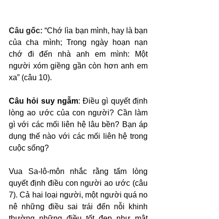
Câu gốc: 
“Chớ lìa bạn mình, hay là bạn 
của cha mình; Trong ngày hoạn nạn 
chớ đi đến nhà anh em mình: Một 
người xóm giềng gần còn hơn anh em 
xa” (câu 10).
Câu hỏi suy ngẫm
: Điều gì quyết định 
lòng ao ước của con người? Cần làm 
gì với các mối liên hệ lâu bền? Bạn áp 
dụng thế nào với các mối liên hệ trong 
cuộc sống?
Vua Sa-lô-môn nhắc rằng tấm lòng 
quyết định điều con người ao ước (câu 
7). Cả hai loại người, một người quá no 
nê những điều sai trái đến nỗi khinh 
thường những điều tốt đẹp như mật 