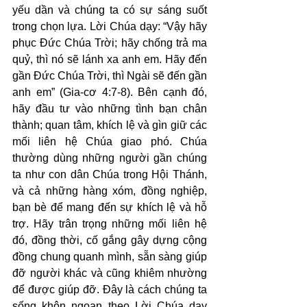
yếu dần và chúng ta có sự sáng suốt 
trong chọn lựa. Lời Chúa dạy: “Vậy hãy 
phục Đức Chúa Trời; hãy chống trả ma 
quỷ, thì nó sẽ lánh xa anh em. Hãy đến 
gần Đức Chúa Trời, thì Ngài sẽ đến gần 
anh em” (Gia-cơ 4:7-8). Bên cạnh đó, 
hãy đầu tư vào những tình bạn chân 
thành; quan tâm, khích lệ và gìn giữ các 
mối liên hệ Chúa giao phó. Chúa 
thường dùng những người gần chúng 
ta như con dân Chúa trong Hội Thánh, 
và cả những hàng xóm, đồng nghiệp, 
bạn bè để mang đến sự khích lệ và hỗ 
trợ. Hãy trân trọng những mối liên hệ 
đó, đồng thời, cố gắng gây dựng cộng 
đồng chung quanh mình, sẵn sàng giúp 
đỡ người khác và cũng khiêm nhường 
để được giúp đỡ. Đây là cách chúng ta 
sống khôn ngoan theo Lời Chúa dạy 