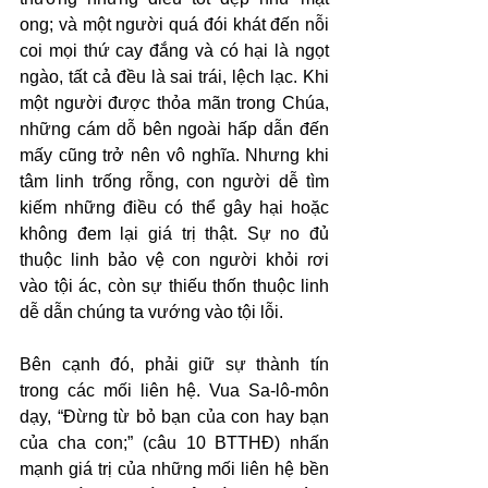
ong; và một người quá đói khát đến nỗi 
coi mọi thứ cay đắng và có hại là ngọt 
ngào, tất cả đều là sai trái, lệch lạc. Khi 
một người được thỏa mãn trong Chúa, 
những cám dỗ bên ngoài hấp dẫn đến 
mấy cũng trở nên vô nghĩa. Nhưng khi 
tâm linh trống rỗng, con người dễ tìm 
kiếm những điều có thể gây hại hoặc 
không đem lại giá trị thật. Sự no đủ 
thuộc linh bảo vệ con người khỏi rơi 
vào tội ác, còn sự thiếu thốn thuộc linh 
dễ dẫn chúng ta vướng vào tội lỗi.
Bên cạnh đó, phải giữ sự thành tín 
trong các mối liên hệ. Vua Sa-lô-môn 
dạy, “Đừng từ bỏ bạn của con hay bạn 
của cha con;” (câu 10 BTTHĐ) nhấn 
mạnh giá trị của những mối liên hệ bền 