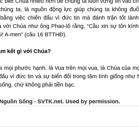
ọc biết Chúa nhiều hơn để chúng ta luôn vững tin vào c
húng ta, là nguồn động lực giúp chúng ta không đuổi 
ằng việc chiến đấu vì đức tin mà đánh trận tốt lành
a với Chúa như ông Phao-lô rằng, “Cầu xin sự tôn kính
ài! A-men” (câu 16 BTTHĐ).
m kết gì với Chúa?
 mọi phước hạnh, là Vua trên mọi vua, là Chúa của mọi 
ấu vì đức tin và sự biến đổi trong tâm tính giống như N
sống, chứ không phải tiền bạc.
Nguồn Sống - SVTK.net. Used by permission.