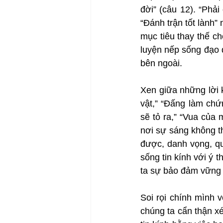
đời” (câu 12). “Phải
“Đánh trận tốt lành” 
mục tiêu thay thế ch
luyện nếp sống đạo đ
bên ngoài.
Xen giữa những lời 
vật,” “Đấng làm chứ
sẽ tỏ ra,” “Vua của
nơi sự sáng không t
được, danh vọng, qu
sống tin kính với ý 
ta sự bảo đảm vững 
Soi rọi chính mình 
chúng ta cẩn thận xé