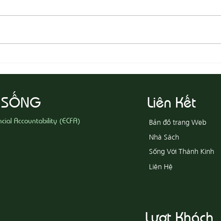
08-05 Thi Hành Sự Công Chính
08-04
Ác
 SỐNG
Liên Kết
ncial Accountability (ECFA)
Bản đồ trang Web
Nhà Sách
Sống Với Thánh Kinh
Liên Hệ
Lượt Khách