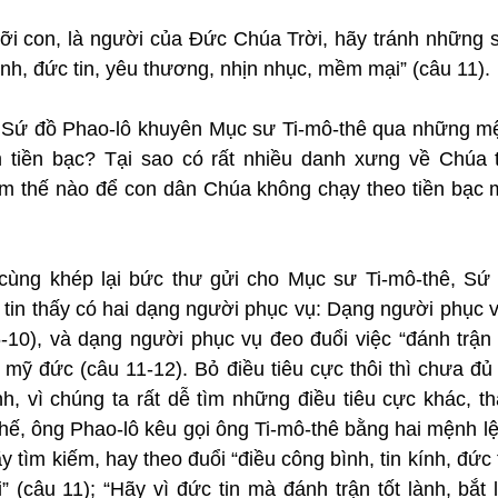
ỡi con, là người của Đức Chúa Trời, hãy tránh những sự
kính, đức tin, yêu thương, nhịn nhục, mềm mại” (câu 11).
 Sứ đồ Phao-lô khuyên Mục sư Ti-mô-thê qua những mệ
m tiền bạc? Tại sao có rất nhiều danh xưng về Chúa t
 thế nào để con dân Chúa không chạy theo tiền bạc mà
cùng khép lại bức thư gửi cho Mục sư Ti-mô-thê, Sứ 
tin thấy có hai dạng người phục vụ: Dạng người phục vụ
6-10), và dạng người phục vụ đeo đuổi việc “đánh trận t
ác mỹ đức (câu 11-12). Bỏ điều tiêu cực thôi thì chưa đủ
nh, vì chúng ta rất dễ tìm những điều tiêu cực khác, th
thế, ông Phao-lô kêu gọi ông Ti-mô-thê bằng hai mệnh lệ
 tìm kiếm, hay theo đuổi “điều công bình, tin kính, đức 
 (câu 11); “Hãy vì đức tin mà đánh trận tốt lành, bắt 