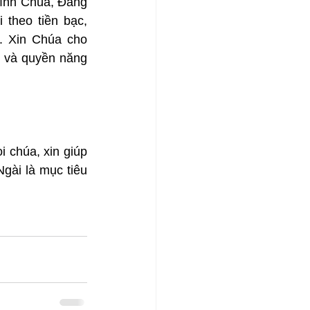
hính Chúa, Đấng 
theo tiền bạc, 
. Xin Chúa cho 
 và quyền năng 
chúa, xin giúp 
gài là mục tiêu 