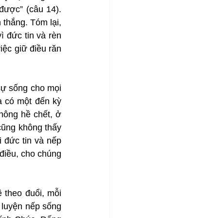
được” (câu 14). 
 thắng. Tóm lại, 
 đức tin và rèn 
ệc giữ điều răn 
ự sống cho mọi 
 có một đến kỳ 
hông hề chết, ở 
ũng không thấy 
đức tin và nếp 
điều, cho chúng 
theo đuổi, mỗi 
 luyện nếp sống 