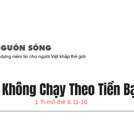
Trang Chủ
Giới Thiệu
Sản Phẩ
NGUỒN SỐNG
dựng niềm tin cho người Việt khắp thế giới
 Không Chạy Theo Tiền B
1 Ti-mô-thê 6:11-16