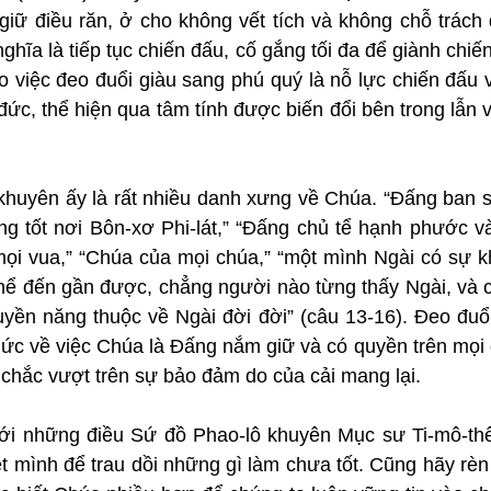
 giữ điều răn, ở cho không vết tích và không chỗ trách 
nghĩa là tiếp tục chiến đấu, cố gắng tối đa để giành chiến
o việc đeo đuổi giàu sang phú quý là nỗ lực chiến đấu vì
ức, thể hiện qua tâm tính được biến đổi bên trong lẫn vi
khuyên ấy là rất nhiều danh xưng về Chúa. “Đấng ban s
ng tốt nơi Bôn-xơ Phi-lát,” “Đấng chủ tể hạnh phước và
 mọi vua,” “Chúa của mọi chúa,” “một mình Ngài có sự k
hể đến gần được, chẳng người nào từng thấy Ngài, và c
yền năng thuộc về Ngài đời đời” (câu 13-16). Đeo đuổi 
thức về việc Chúa là Đấng nắm giữ và có quyền trên mọi 
chắc vượt trên sự bảo đảm do của cải mang lại.
với những điều Sứ đồ Phao-lô khuyên Mục sư Ti-mô-thê 
t mình để trau dồi những gì làm chưa tốt. Cũng hãy rèn