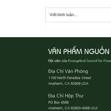
Viết bình luận...
08-06 Yêu Thương Người Nghèo
Khổ
VĂN PHẨM NGUỒN
Hội viên của
Evangelical Council for Fina
Địa Chỉ Văn Phòng
1100 North Paradise Street
Anaheim, CA 92806 USA
Địa Chỉ Hộp Thư
PO Box 4568
Anaheim, CA 92803-4568 USA