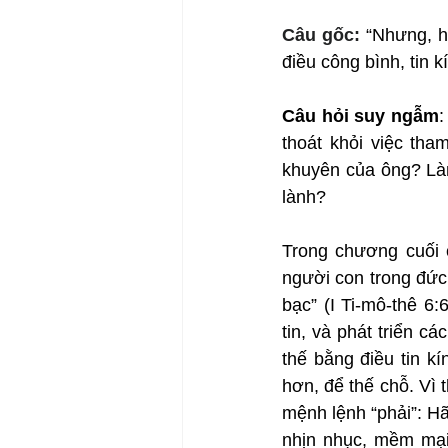
Câu gốc: 
“Nhưng, h
điều công bình, tin 
Câu hỏi suy ngẫm
:
thoát khỏi việc tha
khuyên của ông? Làm
lành?
Trong chương cuối 
người con trong đức 
bạc” (I Ti-mô-thê 6:
tin, và phát triển c
thế bằng điều tin kí
hơn, để thế chỗ. Vì 
mệnh lệnh “phải”: Hãy
nhịn nhục, mềm mại”