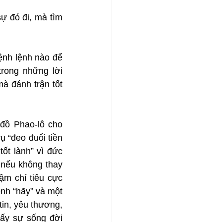
 đó đi, mà tìm 
nh lệnh nào để 
rong những lời 
 đánh trận tốt 
đồ Phao-lô cho 
 “đeo đuổi tiền 
ốt lành” vì đức 
 nếu không thay 
ậm chí tiêu cực 
nh “hãy” và một 
tin, yêu thương, 
lấy sự sống đời 