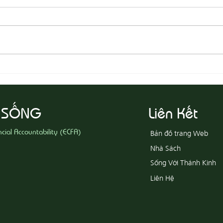
08-05 Thi Hành Sự Công Chính
08-04
Ác
 SỐNG
Liên Kết
ncial Accountability (ECFA)
Bản đồ trang Web
Nhà Sách
Sống Với Thánh Kinh
Liên Hệ