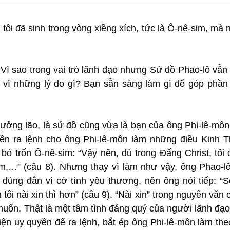
n tôi đã sinh trong vòng xiềng xích, tức là Ô-nê-sim, mà n
 Vì sao trong vai trò lãnh đạo nhưng Sứ đồ Phao-lô vẫn 
 vì những lý do gì? Bạn sẵn sàng làm gì để góp phần 
rưởng lão, là sứ đồ cũng vừa là bạn của ông Phi-lê-môn
ền ra lệnh cho ông Phi-lê-môn làm những điều Kinh Th
bỏ trốn Ô-nê-sim: “Vậy nên, dù trong Đấng Christ, tôi 
m,…” (câu 8). Nhưng thay vì làm như vậy, ông Phao-lô 
 đúng đắn vì cớ tình yêu thương, nên ông nói tiếp: “So
ôi nài xin thì hơn” (câu 9). “Nài xin” trong nguyên văn 
uốn. Thật là một tâm tình đáng quý của người lãnh đạo 
iện uy quyền để ra lệnh, bắt ép ông Phi-lê-môn làm the