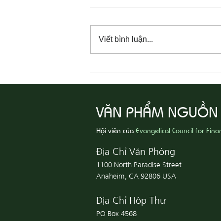
Viết bình luận...
08-06 Yêu Thương Người Nghèo
Khổ
VĂN PHẨM NGUỒN
Hội viên của
Evangelical Council for Fina
Địa Chỉ Văn Phòng
1100 North Paradise Street
Anaheim, CA 92806 USA
Địa Chỉ Hộp Thư
PO Box 4568