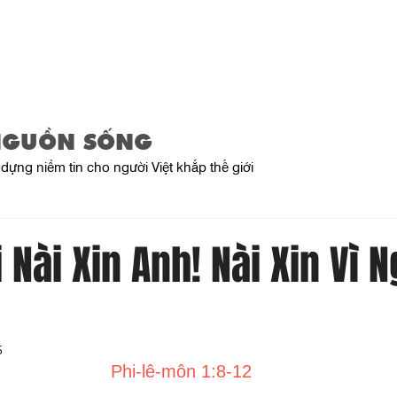
Trang Chủ
Giới Thiệu
Sản Phẩ
NGUỒN SỐNG
dựng niềm tin cho người Việt khắp thế giới
 Nài Xin Anh! Nài Xin Vì 
5
Phi-lê-môn 1:8-12