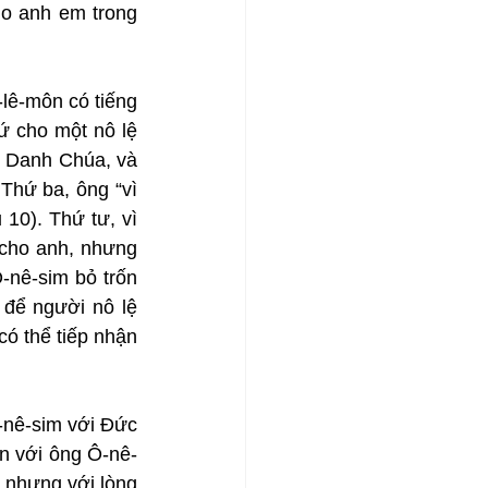
o anh em trong 
lê-môn có tiếng 
ứ cho một nô lệ 
ì Danh Chúa, và 
Thứ ba, ông “vì 
10). Thứ tư, vì 
cho anh, nhưng 
-nê-sim bỏ trốn 
để người nô lệ 
ó thể tiếp nhận 
nê-sim với Đức 
ôn với ông Ô-nê-
nhưng với lòng 