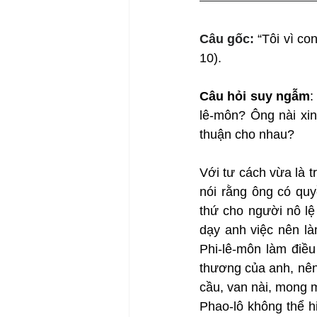
Câu gốc: 
“Tôi vì co
10).
Câu hỏi suy ngẫm
:
lê-môn? Ông nài xin
thuận cho nhau?
Với tư cách vừa là t
nói rằng ông có quy
thứ cho người nô lệ 
dạy anh việc nên là
Phi-lê-môn làm điều
thương của anh, nên t
cầu, van nài, mong m
Phao-lô không thể h