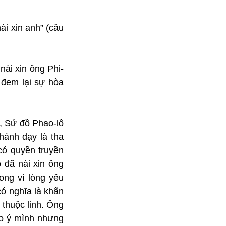
ài xin anh” (câu 
nài xin ông Phi-
đem lại sự hòa 
, Sứ đồ Phao-lô 
ánh dạy là tha 
có quyền truyền 
đã nài xin ông 
ng vì lòng yêu 
có nghĩa là khẩn 
thuộc linh. Ông 
o ý mình nhưng 