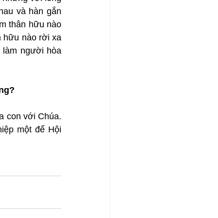
hau và hàn gắn 
m thân hữu nào 
 hữu nào rời xa 
 làm người hòa 
ông?
a con với Chúa. 
iệp một để Hội 