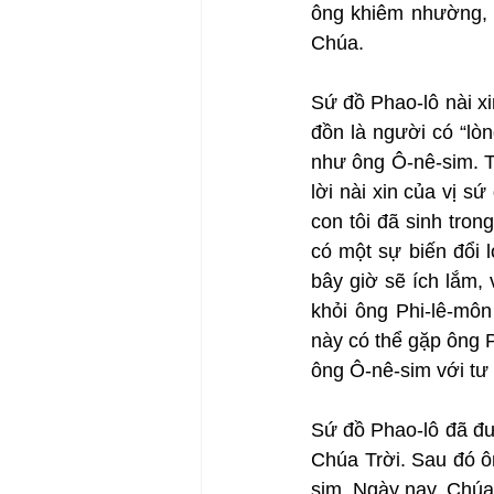
ông khiêm nhường, h
Chúa.
Sứ đồ Phao-lô nài xi
đồn là người có “lò
như ông Ô-nê-sim. Th
lời nài xin của vị s
con tôi đã sinh tron
có một sự biến đổi 
bây giờ sẽ ích lắm, 
khỏi ông Phi-lê-môn
này có thể gặp ông P
ông Ô-nê-sim với tư 
Sứ đồ Phao-lô đã đư
Chúa Trời. Sau đó ô
sim. Ngày nay, Chúa