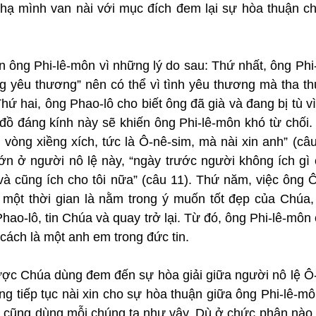
ạ mình van nài với mục đích đem lại sự hòa thuận ch
n ông Phi-lê-môn vì những lý do sau: Thứ nhất, ông Phi-
ng yêu thương” nên có thể vì tình yêu thương mà tha th
ứ hai, ông Phao-lô cho biết ông đã già và đang bị tù v
ứ đồ đáng kính này sẽ khiến ông Phi-lê-môn khó từ chối. 
g vòng xiềng xích, tức là Ô-nê-sim, mà nài xin anh” (câu 
lớn ở người nô lệ này, “ngày trước người không ích gì 
và cũng ích cho tôi nữa” (câu 11). Thứ năm, việc ông Ô
 một thời gian là nằm trong ý muốn tốt đẹp của Chúa, 
hao-lô, tin Chúa và quay trở lại. Từ đó, ông Phi-lê-môn c
cách là một anh em trong đức tin.
ợc Chúa dùng đem đến sự hòa giải giữa người nô lệ Ô-
ng tiếp tục nài xin cho sự hòa thuận giữa ông Phi-lê-m
 cũng dùng mỗi chúng ta như vậy. Dù ở chức phận nào, 