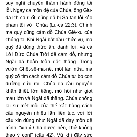
suy nghĩ chuyển thành hành động tội 
lỗi. Ngay cả môn đệ của Chúa, ông Giu-
đa Ích-ca-ri-ốt, cũng đã bị Sa-tan lôi kéo 
phạm tội với Chúa (Lu-ca 22:3). Chính 
ma quỷ cũng cám dỗ Chúa Giê-xu của 
chúng ta. Khi Ngài bắt đầu chức vụ, ma 
quỷ đã dùng thức ăn, danh lợi, và cả 
Lời Đức Chúa Trời để cám dỗ, nhưng 
Ngài đã hoàn toàn đắc thắng. Trong 
vườn Ghết-sê-ma-nê, một lần nữa, ma 
quỷ cố tìm cách cám dỗ Chúa từ bỏ con 
đường cứu rỗi. Chúa đã cầu nguyện 
khẩn thiết, lớn tiếng, mồ hôi như giọt 
máu lớn và Ngài đã thắng. Chúa chống 
lại sự mệt mỏi của thể xác bằng cách 
cầu nguyện nhiều lần liên tục, với lời 
cầu xin đúng như Ngài đã dạy môn đệ 
mình, “xin ý Cha được nên, chứ không 
theo ý con!” (câu 42). Vũ khí đầy sức 