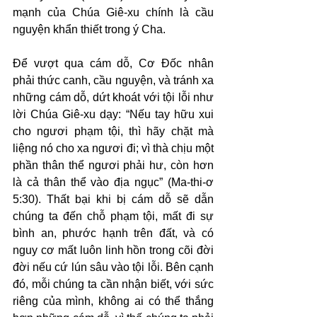
mạnh của Chúa Giê-xu chính là cầu 
nguyện khẩn thiết trong ý Cha.
Để vượt qua cám dỗ, Cơ Đốc nhân 
phải thức canh, cầu nguyện, và tránh xa 
những cám dỗ, dứt khoát với tội lỗi như 
lời Chúa Giê-xu dạy: “Nếu tay hữu xui 
cho ngươi phạm tội, thì hãy chặt mà 
liệng nó cho xa ngươi đi; vì thà chịu một 
phần thân thể ngươi phải hư, còn hơn 
là cả thân thể vào địa ngục” (Ma-thi-ơ 
5:30). Thất bại khi bị cám dỗ sẽ dẫn 
chúng ta đến chỗ phạm tội, mất đi sự 
bình an, phước hạnh trên đất, và có 
nguy cơ mất luôn linh hồn trong cõi đời 
đời nếu cứ lún sâu vào tội lỗi. Bên cạnh 
đó, mỗi chúng ta cần nhận biết, với sức 
riêng của mình, không ai có thể thắng 