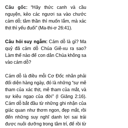
Câu gốc: 
“Hãy thức canh và cầu 
nguyện, kẻo các ngươi sa vào chước 
cám dỗ; tâm thần thì muốn lắm, mà xác 
thịt thì yếu đuối” (Ma-thi-ơ 26:41).
Câu hỏi suy ngẫm:
 Cám dỗ là gì? Ma 
quỷ đã cám dỗ Chúa Giê-xu ra sao? 
Làm thế nào để con dân Chúa không sa 
vào cám dỗ?
Cám dỗ là điều mỗi Cơ Đốc nhân phải 
đối diện hàng ngày, đó là những “sự mê 
tham của xác thịt, mê tham của mắt, và 
sự kiêu ngạo của đời” (I Giăng 2:16). 
Cám dỗ bắt đầu từ những ghi nhận của 
giác quan như thơm ngon, đẹp mắt, rồi 
đến những suy nghĩ danh lợi sai trái 
được nuôi dưỡng trong tâm trí, để rồi từ 