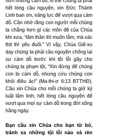
hơn những cám dỗ, vì thế chúng ta phải 
hết lòng cầu nguyện, xin Đức Thánh 
Linh ban ơn, năng lực để vượt qua cám 
dỗ. Cần nhớ rằng con người mỗi chúng 
ta chẳng hơn gì các môn đệ của Chúa 
khi xưa, “tâm thần thì muốn lắm, mà xác 
thịt thì yếu đuối.” Vì vậy, Chúa Giê-xu 
dạy chúng ta phải cầu nguyện chống lại 
sự cám dỗ trước khi tội lỗi gây cho 
chúng ta phạm tội, “Xin đừng để chúng 
con bị cám dỗ, nhưng cứu chúng con 
khỏi điều ác!” (Ma-thi-ơ 6:13 BTTHĐ). 
Cầu xin Chúa cho mỗi chúng ta giữ kỷ 
luật tâm linh, hết lòng cầu nguyện để 
vượt qua mọi sự cám dỗ trong đời sống 
hằng ngày.
Bạn cầu xin Chúa cho bạn từ bỏ, 
tránh xa những tội lỗi nào và rèn 